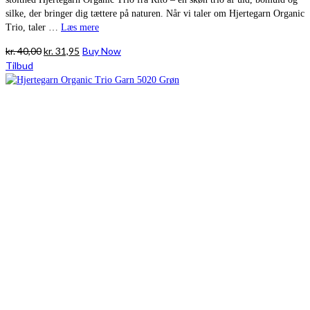
silke, der bringer dig tættere på naturen. Når vi taler om Hjertegarn Organic
Trio, taler …
Læs mere
Den
Den
kr.
40,00
kr.
31,95
Buy Now
oprindelige
aktuelle
Tilbud
pris
pris
var:
er:
kr. 40,00.
kr. 31,95.