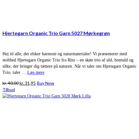
Hjertegarn Organic Trio Garn 5027 Mørkegrøn
Hej til alle, der elsker harmoni og naturmaterialer! Vi præsenterer med
stolthed Hjertegarn Organic Trio fra Rito – en skøn trio af uld, bomuld og
silke, der bringer dig tættere på naturen. Når vi taler om Hjertegarn Organic
Trio, taler …
Læs mere
Den
Den
kr.
40,00
kr.
31,95
Buy Now
oprindelige
aktuelle
Tilbud
pris
pris
var:
er:
kr. 40,00.
kr. 31,95.