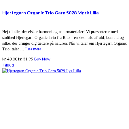
Hjertegarn Organic Trio Garn 5028 Mørk Lilla
Hej til alle, der elsker harmoni og naturmaterialer! Vi præsenterer med
stolthed Hjertegarn Organic Trio fra Rito – en skøn trio af uld, bomuld og
silke, der bringer dig tættere på naturen. Når vi taler om Hjertegarn Organic
Trio, taler …
Læs mere
Den
Den
kr.
40,00
kr.
31,95
Buy Now
oprindelige
aktuelle
Tilbud
pris
pris
var:
er:
kr. 40,00.
kr. 31,95.