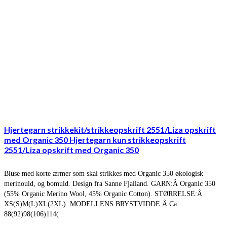
Hjertegarn strikkekit/strikkeopskrift 2551/Liza opskrift
med Organic 350 Hjertegarn kun strikkeopskrift
2551/Liza opskrift med Organic 350
Bluse med korte ærmer som skal strikkes med Organic 350 økologisk
merinould, og bomuld. Design fra Sanne Fjalland. GARN:Â Organic 350
(55% Organic Merino Wool, 45% Organic Cotton). STØRRELSE:Â
XS(S)M(L)XL(2XL). MODELLENS BRYSTVIDDE:Â Ca.
88(92)98(106)114(