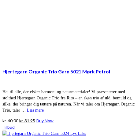
Hjertegarn Organic Trio Garn 5021 Mørk Petrol
Hej til alle, der elsker harmoni og naturmaterialer! Vi præsenterer med
stolthed Hjertegarn Organic Trio fra Rito – en skøn trio af uld, bomuld og
silke, der bringer dig tættere på naturen. Når vi taler om Hjertegarn Organic
Trio, taler …
Læs mere
Den
Den
kr.
40,00
kr.
31,95
Buy Now
oprindelige
aktuelle
Tilbud
pris
pris