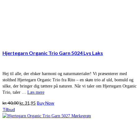
Hjertegarn Organic Trio Garn 5024 Lys Laks
Hej til alle, der elsker harmoni og naturmaterialer! Vi præsenterer med
stolthed Hjertegarn Organic Trio fra Rito – en skøn trio af uld, bomuld og
silke, der bringer dig tættere på naturen. Når vi taler om Hjertegarn Organic
Trio, taler …
Læs mere
Den
Den
kr.
40,00
kr.
31,95
Buy Now
oprindelige
aktuelle
Tilbud
pris
pris
var:
er:
kr. 40,00.
kr. 31,95.