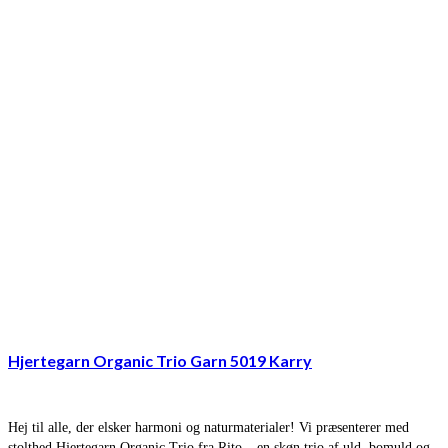
Hjertegarn Organic Trio Garn 5019 Karry
Hej til alle, der elsker harmoni og naturmaterialer! Vi præsenterer med
stolthed Hjertegarn Organic Trio fra Rito – en skøn trio af uld, bomuld og