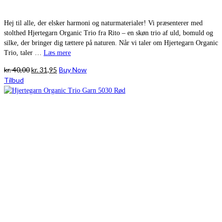
Hej til alle, der elsker harmoni og naturmaterialer! Vi præsenterer med
stolthed Hjertegarn Organic Trio fra Rito – en skøn trio af uld, bomuld og
silke, der bringer dig tættere på naturen. Når vi taler om Hjertegarn Organic
Trio, taler …
Læs mere
Den
Den
kr.
40,00
kr.
31,95
Buy Now
oprindelige
aktuelle
Tilbud
pris
pris
var:
er:
kr. 40,00.
kr. 31,95.