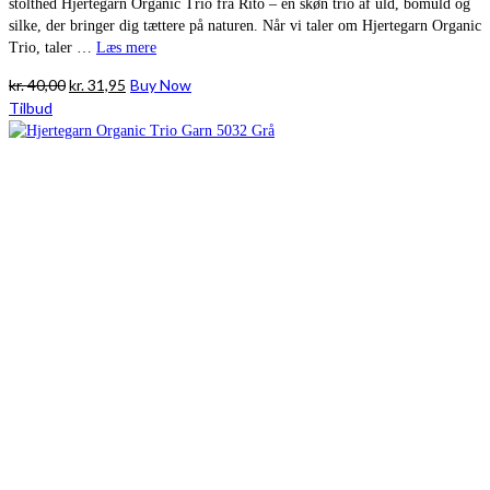
stolthed Hjertegarn Organic Trio fra Rito – en skøn trio af uld, bomuld og
silke, der bringer dig tættere på naturen. Når vi taler om Hjertegarn Organic
Trio, taler …
Læs mere
Den
Den
kr.
40,00
kr.
31,95
Buy Now
oprindelige
aktuelle
Tilbud
pris
pris
var:
er:
kr. 40,00.
kr. 31,95.