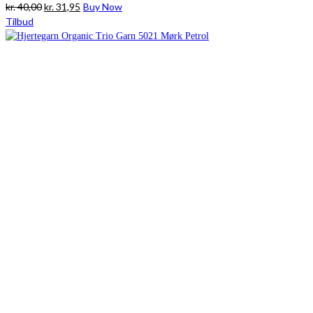
Den
Den
kr.
40,00
kr.
31,95
Buy Now
oprindelige
aktuelle
Tilbud
pris
pris
var:
er:
kr. 40,00.
kr. 31,95.