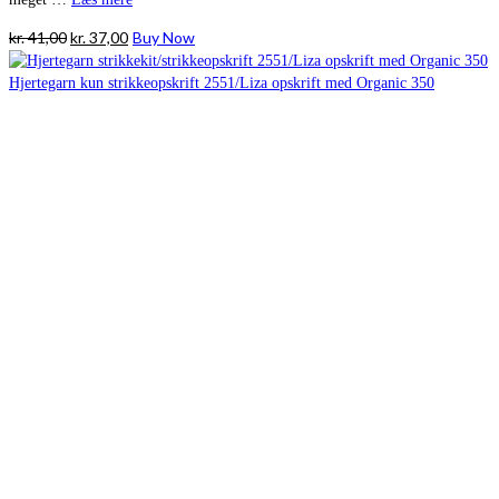
Den
Den
kr.
41,00
kr.
37,00
Buy Now
oprindelige
aktuelle
pris
pris
var:
er:
kr. 41,00.
kr. 37,00.