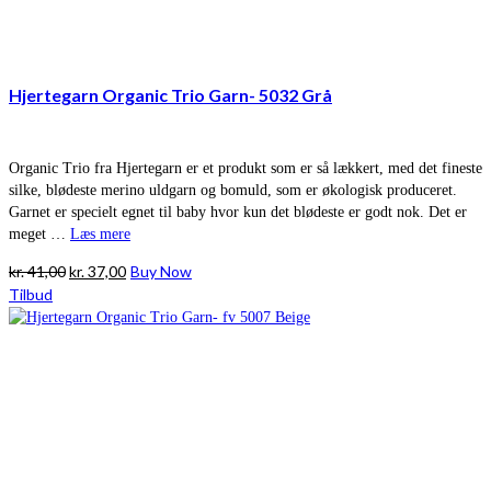
Hjertegarn Organic Trio Garn- 5032 Grå
Organic Trio fra Hjertegarn er et produkt som er så lækkert, med det fineste
silke, blødeste merino uldgarn og bomuld, som er økologisk produceret.
Garnet er specielt egnet til baby hvor kun det blødeste er godt nok. Det er
meget …
Læs mere
Den
Den
kr.
41,00
kr.
37,00
Buy Now
oprindelige
aktuelle
Tilbud
pris
pris
var:
er:
kr. 41,00.
kr. 37,00.