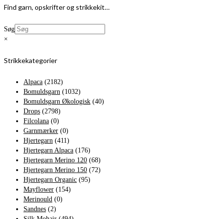
Find garn, opskrifter og strikkekit…
Søg
×
Strikkekategorier
Alpaca
(2182)
Bomuldsgarn
(1032)
Bomuldsgarn Økologisk
(40)
Drops
(2798)
Filcolana
(0)
Garnmærker
(0)
Hjertegarn
(411)
Hjertegarn Alpaca
(176)
Hjertegarn Merino 120
(68)
Hjertegarn Merino 150
(72)
Hjertegarn Organic
(95)
Mayflower
(154)
Merinould
(0)
Sandnes
(2)
Silk Mohair
(494)