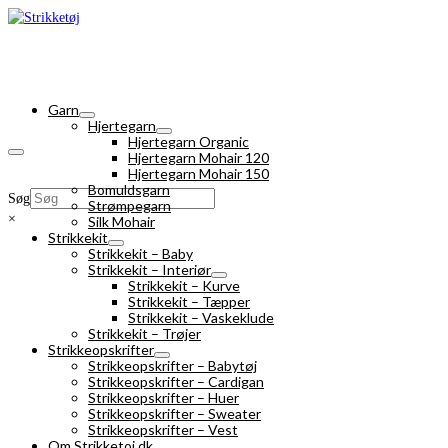
Garn
Hjertegarn
Hjertegarn Organic
Hjertegarn Mohair 120
Hjertegarn Mohair 150
Bomuldsgarn
Søg
Strømpegarn
×
Silk Mohair
Strikkekit
Strikkekit – Baby
Strikkekit – Interiør
Strikkekit – Kurve
Strikkekit – Tæpper
Strikkekit – Vaskeklude
Strikkekit – Trøjer
Strikkeopskrifter
Strikkeopskrifter – Babytøj
Strikkeopskrifter – Cardigan
Strikkeopskrifter – Huer
Strikkeopskrifter – Sweater
Strikkeopskrifter – Vest
Om Strikketoj.dk