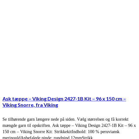
Ask tæppe – Viking Design 2427-1B Kit – 96 x 150 cm –
Viking Snorre, fra Viking
Se tilhørende garn længere nede på siden. Vælg størrelsen og få korrekt
mængde garn til opskriften. Ask tæppe – Viking Design 2427-1B Kit – 96 x
150 cm – Viking Snorre Kit: StrikkekitIndhold: 100 % peruviansk
merinouldAnbefalede pinde: rundpind 12mmStrikk