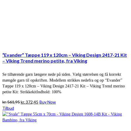
“Evander” Tæppe 119 x 120cm – Viking Design 2417-21 Kit
– Viking Trend merino petite, fra Viking
Se tilhørende garn længere nede på siden. Vælg størrelsen og få korrekt
mængde garn til opskriften. Modellem strikkes nedefra og op “Evander”
Tæppe 119 x 120cm – Viking Design 2417-21 Kit – Viking Trend merino
petite Kit: StrikkekitIndhold: 100%
Den
Den
kr.
561,95
kr.
372,45
Buy Now
oprindelige
aktuelle
Tilbud
pris
pris
var:
er:
kr. 561,95.
kr. 372,45.