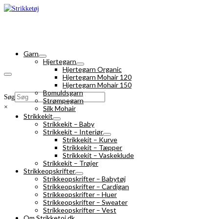
Garn
Hjertegarn
Hjertegarn Organic
Hjertegarn Mohair 120
Hjertegarn Mohair 150
Bomuldsgarn
Søg
Strømpegarn
×
Silk Mohair
Strikkekit
Strikkekit – Baby
Strikkekit – Interiør
Strikkekit – Kurve
Strikkekit – Tæpper
Strikkekit – Vaskeklude
Strikkekit – Trøjer
Strikkeopskrifter
Strikkeopskrifter – Babytøj
Strikkeopskrifter – Cardigan
Strikkeopskrifter – Huer
Strikkeopskrifter – Sweater
Strikkeopskrifter – Vest
Om Strikketoj.dk