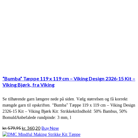
“Bumba” Tæppe 119 x 119 cm – Viking Design 2326-15 Kit –
Viking Bjørk, fra Viking
Se tilhørende garn længere nede på siden. Vælg størrelsen og få korrekt
mængde garn til opskriften. “Bumba” Tæppe 119 x 119 cm – Viking Design
2326-15 Kit – Viking Bjørk Kit: StrikkekitIndhold: 50% Bambus, 50%
BomuldAnbefalede rundpinde: 3 mm, l
Den
Den
kr.
579,95
kr.
360,20
Buy Now
oprindelige
aktuelle