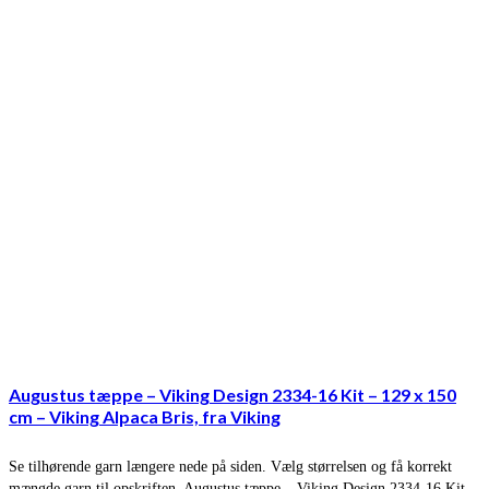
Augustus tæppe – Viking Design 2334-16 Kit – 129 x 150
cm – Viking Alpaca Bris, fra Viking
Se tilhørende garn længere nede på siden. Vælg størrelsen og få korrekt
mængde garn til opskriften. Augustus tæppe – Viking Design 2334-16 Kit –