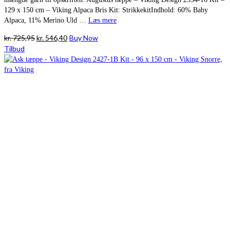
129 x 150 cm – Viking Alpaca Bris Kit: StrikkekitIndhold: 60% Baby
Alpaca, 11% Merino Uld …
Læs mere
Den
Den
kr.
725,95
kr.
546,40
Buy Now
oprindelige
aktuelle
Tilbud
pris
pris
var:
er:
kr. 725,95.
kr. 546,40.