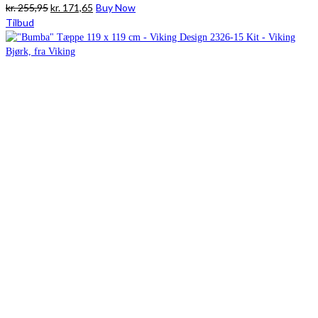
Den
Den
kr.
255,95
kr.
171,65
Buy Now
oprindelige
aktuelle
Tilbud
pris
pris
var:
er:
kr. 255,95.
kr. 171,65.