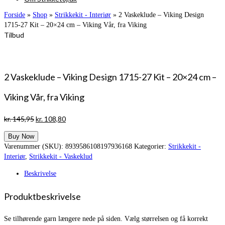
Forside
»
Shop
»
Strikkekit - Interiør
»
2 Vaskeklude – Viking Design
1715-27 Kit – 20×24 cm – Viking Vår, fra Viking
Tilbud
2 Vaskeklude – Viking Design 1715-27 Kit – 20×24 cm –
Viking Vår, fra Viking
Den
Den
kr.
145,95
kr.
108,80
oprindelige
aktuelle
Buy Now
pris
pris
Varenummer (SKU):
8939586108197936168
Kategorier:
Strikkekit -
var:
er:
Interiør
,
Strikkekit - Vaskeklud
kr. 145,95.
kr. 108,80.
Beskrivelse
Produktbeskrivelse
Se tilhørende garn længere nede på siden. Vælg størrelsen og få korrekt