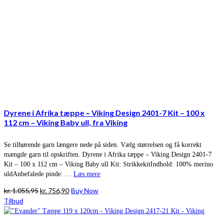
Dyrene i Afrika tæppe – Viking Design 2401-7 Kit – 100 x
112 cm – Viking Baby ull, fra Viking
Se tilhørende garn længere nede på siden. Vælg størrelsen og få korrekt
mængde garn til opskriften. Dyrene i Afrika tæppe – Viking Design 2401-7
Kit – 100 x 112 cm – Viking Baby ull Kit: StrikkekitIndhold: 100% merino
uldAnbefalede pinde: …
Læs mere
Den
Den
kr.
1.055,95
kr.
756,90
Buy Now
oprindelige
aktuelle
Tilbud
pris
pris