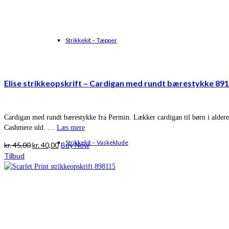
Strikkekit – Tæpper
Elise strikkeopskrift – Cardigan med rundt bærestykke 89
Cardigan med rundt bærestykke fra Permin. Lækker cardigan til børn i ald
Cashmere uld. …
Læs mere
Strikkekit – Vaskeklude
Den
Den
kr.
45,00
kr.
40,00
Buy Now
oprindelige
aktuelle
Tilbud
pris
pris
var:
er:
kr. 45,00.
kr. 40,00.