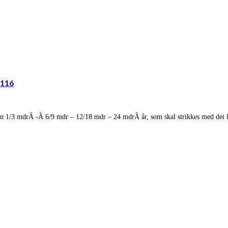
1116
eren 1/3 mdrÂ -Â 6/9 mdr – 12/18 mdr – 24 mdrÂ år, som skal strikkes med d