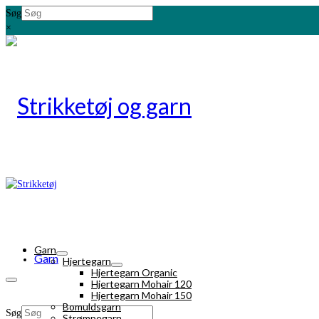
Søg
×
Garn
Garn
Hjertegarn
Hjertegarn Organic
Hjertegarn Mohair 120
Hjertegarn Mohair 150
Bomuldsgarn
Søg
Strømpegarn