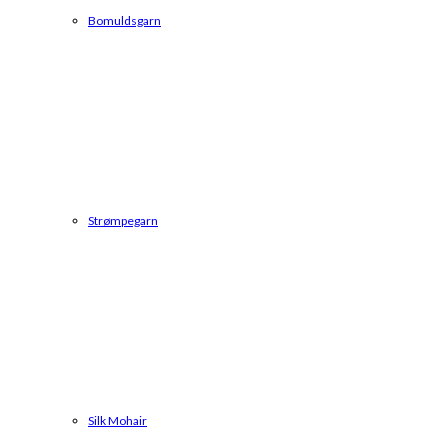
Bomuldsgarn
Strømpegarn
Silk Mohair