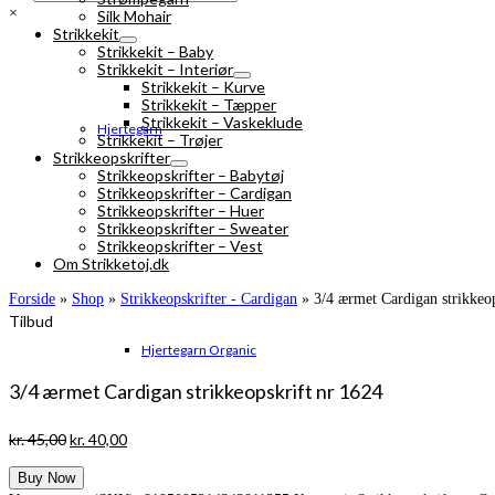
×
Silk Mohair
Strikkekit
Strikkekit – Baby
Strikkekit – Interiør
Strikkekit – Kurve
Strikkekit – Tæpper
Strikkekit – Vaskeklude
Hjertegarn
Strikkekit – Trøjer
Strikkeopskrifter
Strikkeopskrifter – Babytøj
Strikkeopskrifter – Cardigan
Strikkeopskrifter – Huer
Strikkeopskrifter – Sweater
Strikkeopskrifter – Vest
Om Strikketoj.dk
Forside
»
Shop
»
Strikkeopskrifter - Cardigan
»
3/4 ærmet Cardigan strikkeop
Tilbud
Hjertegarn Organic
3/4 ærmet Cardigan strikkeopskrift nr 1624
Den
Den
kr.
45,00
kr.
40,00
oprindelige
aktuelle
Buy Now
pris
pris