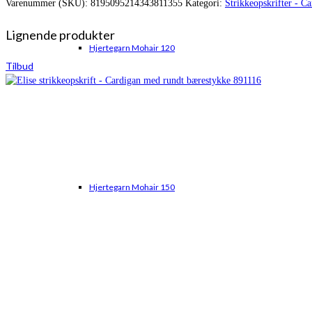
Varenummer (SKU):
8195095214343811355
Kategori:
Strikkeopskrifter - C
var:
er:
kr. 45,00.
kr. 40,00.
Lignende produkter
Hjertegarn Mohair 120
Tilbud
Hjertegarn Mohair 150