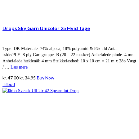
Drops Sky Garn Unicolor 25 Hvid Tåge
Type: DK Materiale: 74% alpaca, 18% polyamid & 8% uld Antal
tråde/PLY: 8 ply Garngruppe: B (20 – 22 masker) Anbefalede pinde: 4 mm
Anbefalede hæklenål: 4 mm Strikkefasthed: 10 x 10 cm = 21 m x 28p Vægt
/ …
Læs mere
Den
Den
kr.
47,00
kr.
34,95
Buy Now
oprindelige
aktuelle
Tilbud
pris
pris
var:
er:
kr. 47,00.
kr. 34,95.