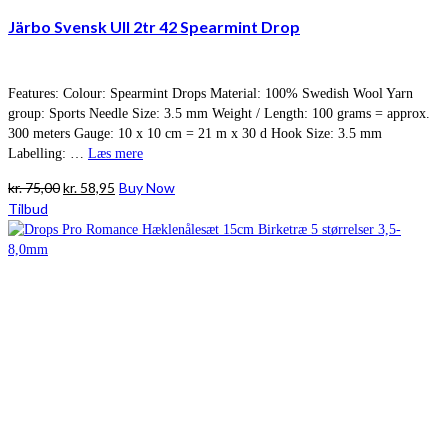
Järbo Svensk Ull 2tr 42 Spearmint Drop
Features: Colour: Spearmint Drops Material: 100% Swedish Wool Yarn
group: Sports Needle Size: 3.5 mm Weight / Length: 100 grams = approx.
300 meters Gauge: 10 x 10 cm = 21 m x 30 d Hook Size: 3.5 mm
Labelling: …
Læs mere
Den
Den
kr.
75,00
kr.
58,95
Buy Now
oprindelige
aktuelle
Tilbud
pris
pris
var:
er:
kr. 75,00.
kr. 58,95.