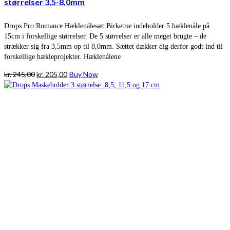
størrelser 3,5-8,0mm
Drops Pro Romance Hæklenålesæt Birketræ indeholder 5 hæklenåle på
15cm i forskellige størrelser. De 5 størrelser er alle meget brugte – de
strækker sig fra 3,5mm op til 8,0mm. Sættet dækker dig derfor godt ind til
forskellige hækleprojekter. Hæklenålene
Den
Den
kr.
245,00
kr.
205,00
Buy Now
oprindelige
aktuelle
pris
pris
var:
er:
kr. 245,00.
kr. 205,00.