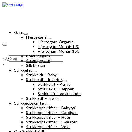
Garn
Hjertegarn
Hjertegarn Organic
Hjertegarn Mohair 120
Hjertegarn Mohair 150
Bomuldsgarn
Søg
Strømpegarn
×
Silk Mohair
Strikkekit
Strikkekit – Baby
Strikkekit – Interiør
Strikkekit – Kurve
Strikkekit – Tæpper
Strikkekit – Vaskeklude
Strikkekit – Trøjer
Strikkeopskrifter
Strikkeopskrifter – Babytøj
Strikkeopskrifter – Cardigan
Strikkeopskrifter – Huer
Strikkeopskrifter – Sweater
Strikkeopskrifter – Vest
Om Strikketoj.dk