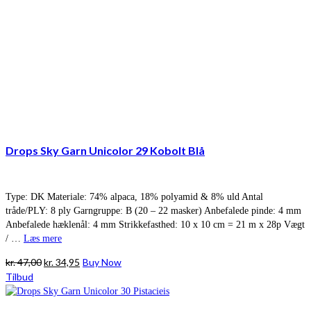
Drops Sky Garn Unicolor 29 Kobolt Blå
Type: DK Materiale: 74% alpaca, 18% polyamid & 8% uld Antal
tråde/PLY: 8 ply Garngruppe: B (20 – 22 masker) Anbefalede pinde: 4 mm
Anbefalede hæklenål: 4 mm Strikkefasthed: 10 x 10 cm = 21 m x 28p Vægt
/ …
Læs mere
Den
Den
kr.
47,00
kr.
34,95
Buy Now
oprindelige
aktuelle
Tilbud
pris
pris
var:
er: