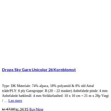
Drops Sky Garn Unicolor 26 Kornblomst
Type: DK Materiale: 74% alpaca, 18% polyamid & 8% uld Antal
tråde/PLY: 8 ply Garngruppe: B (20 – 22 masker) Anbefalede pinde: 4 mm
Anbefalede hæklenål: 4 mm Strikkefasthed: 10 x 10 cm = 21 m x 28p Vægt
/ …
Læs mere
Den
Den
kr.
47,00
kr.
34,95
Buy Now