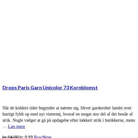
Drops Paris Garn Unicolor 73 Kornblomst
Når de koldere tider begynder at nærme sig, bliver garderober landet over
hurtigt fyldt op med nyt vintertøj, hvoraf en meget stor del af det består af
strik. Nogle vælger at gå på opdagelse efter lækkert strik i butikkerne, mens
…
Læs mere
Den
Den
kr.
14,00
kr.
9,99
Buy Now