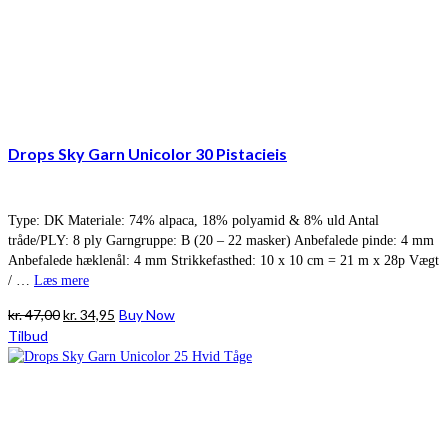
Drops Sky Garn Unicolor 30 Pistacieis
Type: DK Materiale: 74% alpaca, 18% polyamid & 8% uld Antal
tråde/PLY: 8 ply Garngruppe: B (20 – 22 masker) Anbefalede pinde: 4 mm
Anbefalede hæklenål: 4 mm Strikkefasthed: 10 x 10 cm = 21 m x 28p Vægt
/ …
Læs mere
Den
Den
kr.
47,00
kr.
34,95
Buy Now
oprindelige
aktuelle
Tilbud
pris
pris
var:
er:
kr. 47,00.
kr. 34,95.