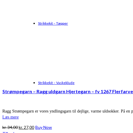
Strikkekit – Tæpper
Strikkekit – Vaskeklude
Strømpegarn – Ragg uldgarn Hjertegarn – fv 1267 Flerfarve
Ragg Strømpegarn er vores yndlingsgarn til dejlige, varme uldsokker. På en pin
Læs mere
Den
Den
kr.
34,00
kr.
27,00
Buy Now
oprindelige
aktuelle