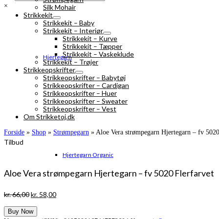
×
Silk Mohair
Strikkekit
Strikkekit – Baby
Strikkekit – Interiør
Strikkekit – Kurve
Strikkekit – Tæpper
Strikkekit – Vaskeklude
Hjertegarn
Strikkekit – Trøjer
Strikkeopskrifter
Strikkeopskrifter – Babytøj
Strikkeopskrifter – Cardigan
Strikkeopskrifter – Huer
Strikkeopskrifter – Sweater
Strikkeopskrifter – Vest
Om Strikketoj.dk
Forside
»
Shop
»
Strømpegarn
»
Aloe Vera strømpegarn Hjertegarn – fv 5020
Tilbud
Hjertegarn Organic
Aloe Vera strømpegarn Hjertegarn – fv 5020 Flerfarvet
Den
Den
kr.
66,00
kr.
58,00
oprindelige
aktuelle
Buy Now
pris
pris