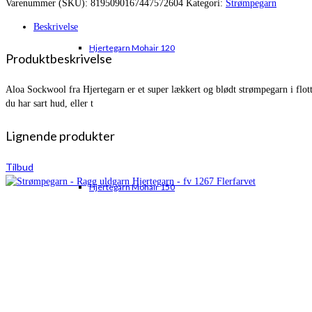
Varenummer (SKU):
8195090167447572604
Kategori:
Strømpegarn
var:
er:
kr. 66,00.
kr. 58,00.
Beskrivelse
Hjertegarn Mohair 120
Produktbeskrivelse
Aloa Sockwool fra Hjertegarn er et super lækkert og blødt strømpegarn i flot
du har sart hud, eller t
Lignende produkter
Tilbud
Hjertegarn Mohair 150