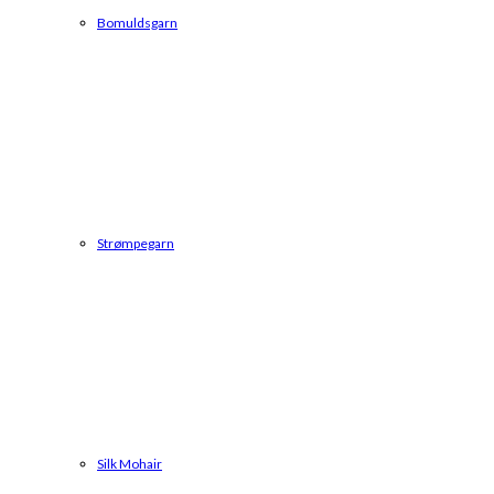
Bomuldsgarn
Strømpegarn
Silk Mohair