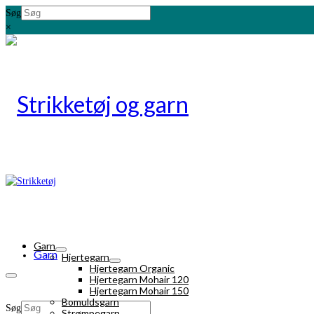
Søg
×
Garn
Garn
Hjertegarn
Hjertegarn Organic
Hjertegarn Mohair 120
Hjertegarn Mohair 150
Bomuldsgarn
Søg
Strømpegarn