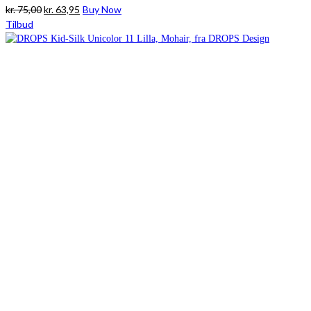
Den
Den
kr.
75,00
kr.
63,95
Buy Now
oprindelige
aktuelle
Tilbud
pris
pris
var:
er:
kr. 75,00.
kr. 63,95.