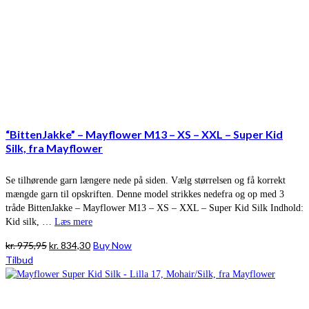
“BittenJakke” – Mayflower M13 – XS – XXL – Super Kid
Silk, fra Mayflower
Se tilhørende garn længere nede på siden. Vælg størrelsen og få korrekt
mængde garn til opskriften. Denne model strikkes nedefra og op med 3
tråde BittenJakke – Mayflower M13 – XS – XXL – Super Kid Silk Indhold:
Kid silk, …
Læs mere
Den
Den
kr.
975,95
kr.
834,30
Buy Now
oprindelige
aktuelle
Tilbud
pris
pris
var:
er:
kr. 975,95.
kr. 834,30.