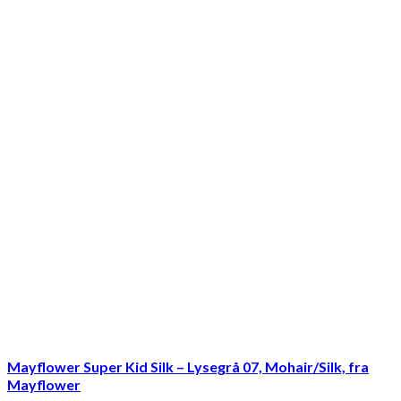
Mayflower Super Kid Silk – Lysegrå 07, Mohair/Silk, fra
Mayflower