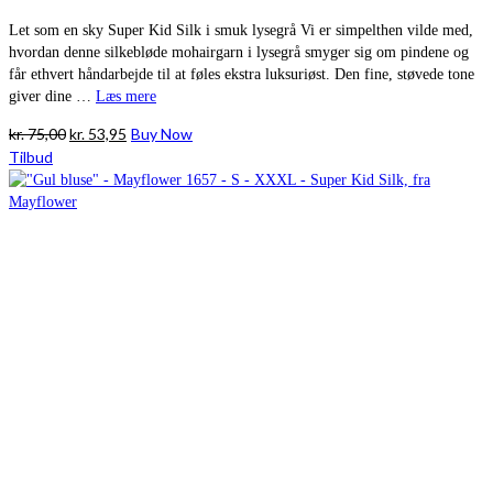
Let som en sky Super Kid Silk i smuk lysegrå Vi er simpelthen vilde med,
hvordan denne silkebløde mohairgarn i lysegrå smyger sig om pindene og
får ethvert håndarbejde til at føles ekstra luksuriøst. Den fine, støvede tone
giver dine …
Læs mere
Den
Den
kr.
75,00
kr.
53,95
Buy Now
oprindelige
aktuelle
Tilbud
pris
pris
var:
er:
kr. 75,00.
kr. 53,95.