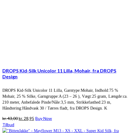
DROPS Kid-Silk Unicolor 11 Lilla, Mohair, fra DROPS
Design
DROPS Kid-Silk Unicolor 11 Lilla, Garntype:Mohair, Indhold:75 %
Mohair, 25 % Silke, Garngruppe:A (23 – 26 ), Vægt:25 gram, Længde:ca.
210 meter, Anbefalede Pinde/Nåle:3,5 mm, Strikkefasthed:23 m,
Håndtering:Håndvask 30 / Tørres fladt, fra DROPS Design. K
Den
Den
kr.
43,00
kr.
28,95
Buy Now
oprindelige
aktuelle
Tilbud
pris
pris