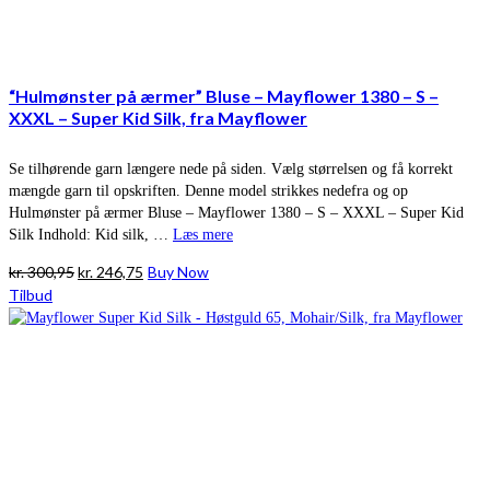
“Hulmønster på ærmer” Bluse – Mayflower 1380 – S –
XXXL – Super Kid Silk, fra Mayflower
Se tilhørende garn længere nede på siden. Vælg størrelsen og få korrekt
mængde garn til opskriften. Denne model strikkes nedefra og op
Hulmønster på ærmer Bluse – Mayflower 1380 – S – XXXL – Super Kid
Silk Indhold: Kid silk, …
Læs mere
Den
Den
kr.
300,95
kr.
246,75
Buy Now
oprindelige
aktuelle
Tilbud
pris
pris
var:
er:
kr. 300,95.
kr. 246,75.