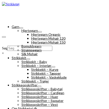
Garn
Hjertegarn
Hjertegarn Organic
Hjertegarn Mohair 120
Hjertegarn Mohair 150
Bomuldsgarn
Søg
Strømpegarn
×
Silk Mohair
Strikkekit
Strikkekit – Baby
Strikkekit – Interiør
Strikkekit – Kurve
Strikkekit – Tæpper
Strikkekit – Vaskeklude
Strikkekit – Trøjer
Strikkeopskrifter
Strikkeopskrifter – Babytøj
Strikkeopskrifter – Cardigan
Strikkeopskrifter – Huer
Strikkeopskrifter – Sweater
Strikkeopskrifter – Vest
Om Strikketoj.dk