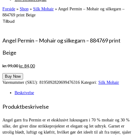
Forside
»
Shop
»
Silk Mohair
»
Angel Permin – Mohair og silkegarn –
884769 print Beige
Tilbud
Angel Permin – Mohair og silkegarn – 884769 print
Beige
Den
Den
kr.
99,00
kr.
84,00
oprindelige
aktuelle
Buy Now
pris
pris
Varenummer (SKU):
8195092820699476316
Kategori:
Silk Mohair
var:
er:
kr. 99,00.
kr. 84,00.
Beskrivelse
Produktbeskrivelse
Angel garn fra Permin er et eksklusivt luksusgarn i 70 % mohair og 30 %
silke, der giver dine strikkeprojekter et elegant og let udtryk. Garnet er
utrolig blødt, luftigt og kløfrit, hvilket gør det ideelt til alt fra trøjer, sjaler