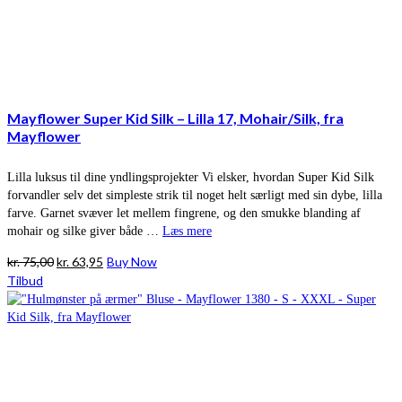
Mayflower Super Kid Silk – Lilla 17, Mohair/Silk, fra
Mayflower
Lilla luksus til dine yndlingsprojekter Vi elsker, hvordan Super Kid Silk
forvandler selv det simpleste strik til noget helt særligt med sin dybe, lilla
farve. Garnet svæver let mellem fingrene, og den smukke blanding af
mohair og silke giver både …
Læs mere
Den
Den
kr.
75,00
kr.
63,95
Buy Now
oprindelige
aktuelle
Tilbud
pris
pris
var:
er:
kr. 75,00.
kr. 63,95.