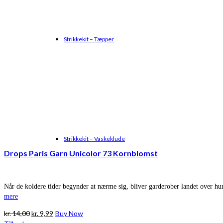
Strikkekit – Tæpper
Strikkekit – Vaskeklude
Drops Paris Garn Unicolor 73 Kornblomst
Når de koldere tider begynder at nærme sig, bliver garderober landet over hurt
mere
Den
Den
kr.
14,00
kr.
9,99
Buy Now
oprindelige
aktuelle