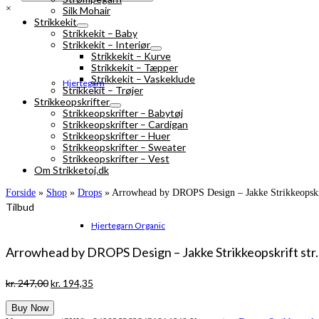
×
Silk Mohair
Strikkekit
Strikkekit – Baby
Strikkekit – Interiør
Strikkekit – Kurve
Strikkekit – Tæpper
Strikkekit – Vaskeklude
Hjertegarn
Strikkekit – Trøjer
Strikkeopskrifter
Strikkeopskrifter – Babytøj
Strikkeopskrifter – Cardigan
Strikkeopskrifter – Huer
Strikkeopskrifter – Sweater
Strikkeopskrifter – Vest
Om Strikketoj.dk
Forside
»
Shop
»
Drops
»
Arrowhead by DROPS Design – Jakke Strikkeopskr
Tilbud
Hjertegarn Organic
Arrowhead by DROPS Design – Jakke Strikkeopskrift str.
Den
Den
kr.
247,00
kr.
194,35
oprindelige
aktuelle
Buy Now
pris
pris