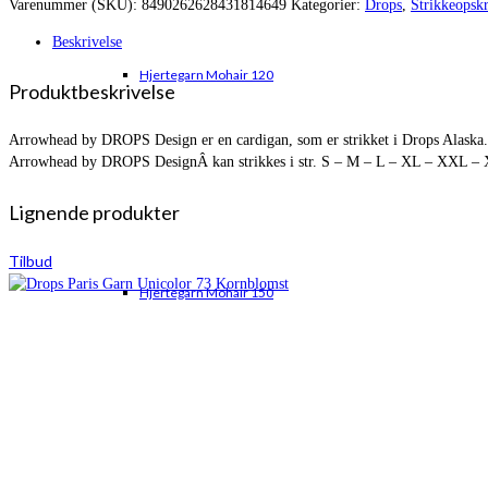
Varenummer (SKU):
8490262628431814649
Kategorier:
Drops
,
Strikkeopskr
var:
er:
kr. 247,00.
kr. 194,35.
Beskrivelse
Hjertegarn Mohair 120
Produktbeskrivelse
Arrowhead by DROPS Design er en cardigan, som er strikket i Drops Alaska. D
Arrowhead by DROPS DesignÂ kan strikkes i str. S – M – L – XL – XXL – 
Lignende produkter
Tilbud
Hjertegarn Mohair 150