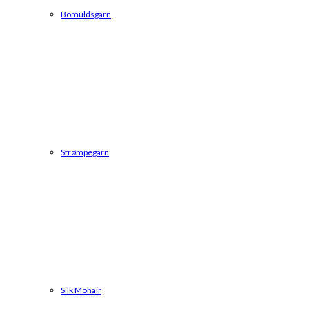
Bomuldsgarn
Strømpegarn
Silk Mohair