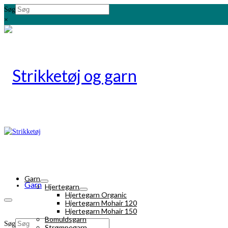
Søg
×
Garn
Garn
Hjertegarn
Hjertegarn Organic
Hjertegarn Mohair 120
Hjertegarn Mohair 150
Bomuldsgarn
Søg
Strømpegarn