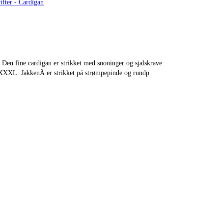
ifter - Cardigan
en fine cardigan er strikket med snoninger og sjalskrave.
XXXL. JakkenÂ er strikket på strømpepinde og rundp