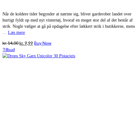
Når de koldere tider begynder at nærme sig, bliver garderober landet over
hurtigt fyldt op med nyt vintertøj, hvoraf en meget stor del af det består af
strik. Nogle vælger at gå på opdagelse efter lækkert strik i butikkerne, mens
…
Læs mere
Den
Den
kr.
14,00
kr.
9,99
Buy Now
oprindelige
aktuelle
Tilbud
pris
pris
var:
er:
kr. 14,00.
kr. 9,99.