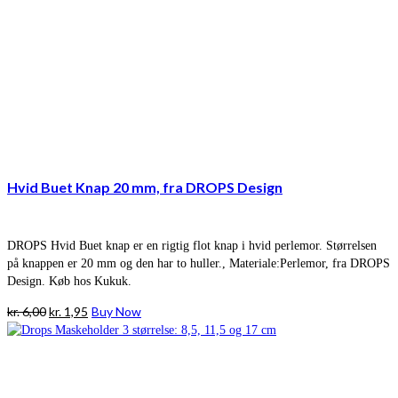
Hvid Buet Knap 20 mm, fra DROPS Design
DROPS Hvid Buet knap er en rigtig flot knap i hvid perlemor. Størrelsen
på knappen er 20 mm og den har to huller., Materiale:Perlemor, fra DROPS
Design. Køb hos Kukuk.
Den
Den
kr.
6,00
kr.
1,95
Buy Now
oprindelige
aktuelle
pris
pris
var:
er:
kr. 6,00.
kr. 1,95.