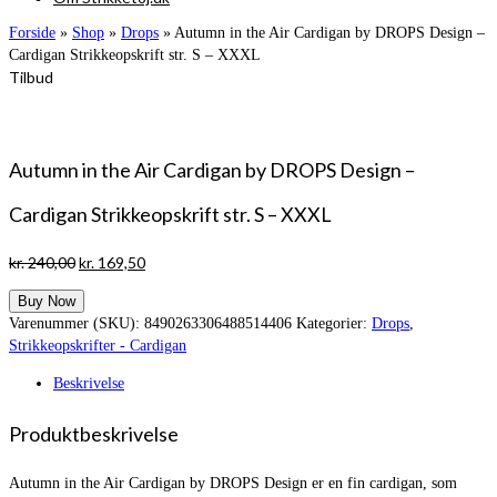
Forside
»
Shop
»
Drops
»
Autumn in the Air Cardigan by DROPS Design –
Cardigan Strikkeopskrift str. S – XXXL
Tilbud
Autumn in the Air Cardigan by DROPS Design –
Cardigan Strikkeopskrift str. S – XXXL
Den
Den
kr.
240,00
kr.
169,50
oprindelige
aktuelle
Buy Now
pris
pris
Varenummer (SKU):
8490263306488514406
Kategorier:
Drops
,
var:
er:
Strikkeopskrifter - Cardigan
kr. 240,00.
kr. 169,50.
Beskrivelse
Produktbeskrivelse
Autumn in the Air Cardigan by DROPS Design er en fin cardigan, som