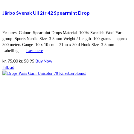
Järbo Svensk Ull 2tr 42 Spearmint Drop
Features: Colour: Spearmint Drops Material: 100% Swedish Wool Yarn
group: Sports Needle Size: 3.5 mm Weight / Length: 100 grams = approx.
300 meters Gauge: 10 x 10 cm = 21 m x 30 d Hook Size: 3.5 mm
Labelling: …
Læs mere
Den
Den
kr.
75,00
kr.
58,95
Buy Now
oprindelige
aktuelle
Tilbud
pris
pris
var:
er:
kr. 75,00.
kr. 58,95.