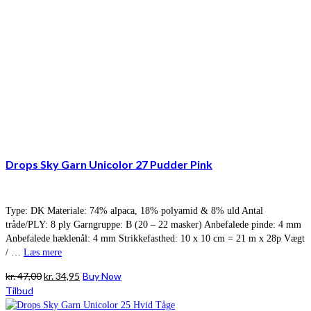
Drops Sky Garn Unicolor 27 Pudder Pink
Type: DK Materiale: 74% alpaca, 18% polyamid & 8% uld Antal
tråde/PLY: 8 ply Garngruppe: B (20 – 22 masker) Anbefalede pinde: 4 mm
Anbefalede hæklenål: 4 mm Strikkefasthed: 10 x 10 cm = 21 m x 28p Vægt
/ …
Læs mere
Den
Den
kr.
47,00
kr.
34,95
Buy Now
oprindelige
aktuelle
Tilbud
pris
pris