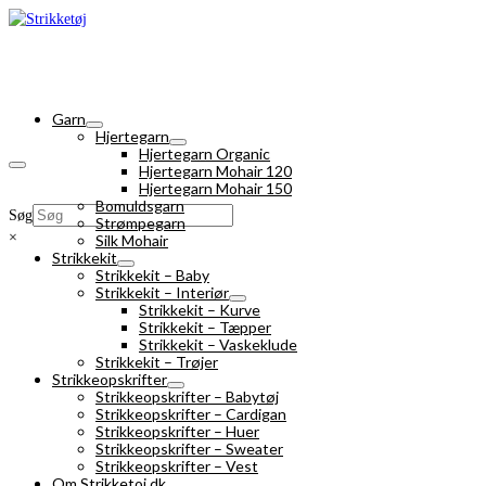
Garn
Hjertegarn
Hjertegarn Organic
Hjertegarn Mohair 120
Hjertegarn Mohair 150
Bomuldsgarn
Søg
Strømpegarn
×
Silk Mohair
Strikkekit
Strikkekit – Baby
Strikkekit – Interiør
Strikkekit – Kurve
Strikkekit – Tæpper
Strikkekit – Vaskeklude
Strikkekit – Trøjer
Strikkeopskrifter
Strikkeopskrifter – Babytøj
Strikkeopskrifter – Cardigan
Strikkeopskrifter – Huer
Strikkeopskrifter – Sweater
Strikkeopskrifter – Vest
Om Strikketoj.dk