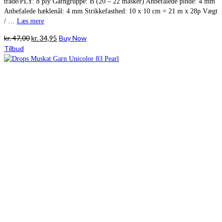
tråde/PLY: 8 ply Garngruppe: B (20 – 22 masker) Anbefalede pinde: 4 mm
Anbefalede hæklenål: 4 mm Strikkefasthed: 10 x 10 cm = 21 m x 28p Vægt
/ …
Læs mere
Den
Den
kr.
47,00
kr.
34,95
Buy Now
oprindelige
aktuelle
Tilbud
pris
pris
var:
er:
kr. 47,00.
kr. 34,95.