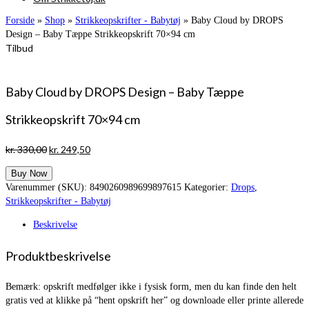
Forside
»
Shop
»
Strikkeopskrifter - Babytøj
»
Baby Cloud by DROPS
Design – Baby Tæppe Strikkeopskrift 70×94 cm
Tilbud
Baby Cloud by DROPS Design – Baby Tæppe
Strikkeopskrift 70×94 cm
Den
Den
kr.
330,00
kr.
249,50
oprindelige
aktuelle
Buy Now
pris
pris
Varenummer (SKU):
8490260989699897615
Kategorier:
Drops
,
var:
er:
Strikkeopskrifter - Babytøj
kr. 330,00.
kr. 249,50.
Beskrivelse
Produktbeskrivelse
Bemærk: opskrift medfølger ikke i fysisk form, men du kan finde den helt
gratis ved at klikke på “hent opskrift her” og downloade eller printe allerede