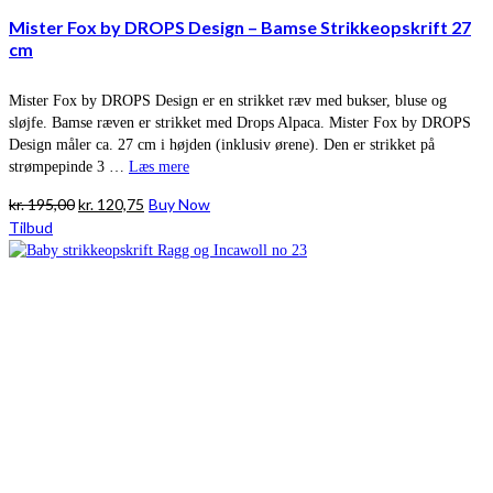
Mister Fox by DROPS Design – Bamse Strikkeopskrift 27
cm
Mister Fox by DROPS Design er en strikket ræv med bukser, bluse og
sløjfe. Bamse ræven er strikket med Drops Alpaca. Mister Fox by DROPS
Design måler ca. 27 cm i højden (inklusiv ørene). Den er strikket på
strømpepinde 3 …
Læs mere
Den
Den
kr.
195,00
kr.
120,75
Buy Now
oprindelige
aktuelle
Tilbud
pris
pris
var:
er:
kr. 195,00.
kr. 120,75.