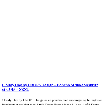
Cloudy Day by DROPS Design – Poncho Strikkeopskrift
str. S/M – XXXL
Cloudy Day by DROPS Design er en poncho med snoninger og hulmønster.
Ponchoen er strikket med 1 tråd Drops Baby Alpaca Silk og 1 tråd Drops