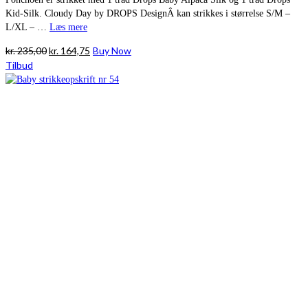
Kid-Silk. Cloudy Day by DROPS DesignÂ kan strikkes i størrelse S/M –
L/XL – …
Læs mere
Den
Den
kr.
235,00
kr.
164,75
Buy Now
oprindelige
aktuelle
Tilbud
pris
pris
var:
er:
kr. 235,00.
kr. 164,75.