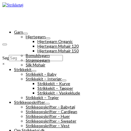
Garn
Hjertegarn
Hjertegarn Organic
Hjertegarn Mohair 120
Hjertegarn Mohair 150
Bomuldsgarn
Søg
Strømpegarn
×
Silk Mohair
Strikkekit
Strikkekit – Baby
Strikkekit – Interiør
Strikkekit – Kurve
Strikkekit – Tæpper
Strikkekit – Vaskeklude
Strikkekit – Trøjer
Strikkeopskrifter
Strikkeopskrifter – Babytøj
Strikkeopskrifter – Cardigan
Strikkeopskrifter – Huer
Strikkeopskrifter – Sweater
Strikkeopskrifter – Vest
Om Strikketoj.dk