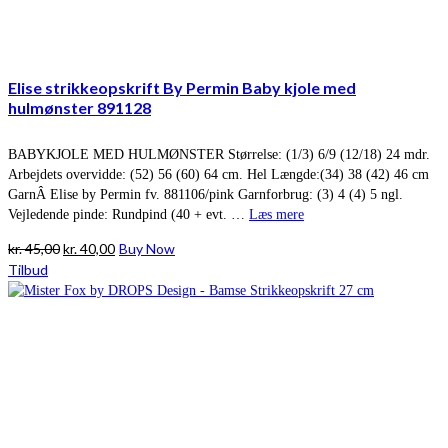
Elise strikkeopskrift By Permin Baby kjole med
hulmønster 891128
BABYKJOLE MED HULMØNSTER Størrelse: (1/3) 6/9 (12/18) 24 mdr.
Arbejdets overvidde: (52) 56 (60) 64 cm. Hel Længde:(34) 38 (42) 46 cm
GarnÂ Elise by Permin fv. 881106/pink Garnforbrug: (3) 4 (4) 5 ngl.
Vejledende pinde: Rundpind (40 + evt. …
Læs mere
Den
Den
kr.
45,00
kr.
40,00
Buy Now
oprindelige
aktuelle
Tilbud
pris
pris
var:
er:
kr. 45,00.
kr. 40,00.