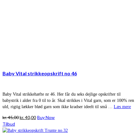
Baby Vital strikkeopskrift no 46
Baby Vital strikkehæfte nr 46. Her får du seks dejlige opskrifter til
babystrik i alder fra 0 til to år. Skal strikkes i Vital garn, som er 100% ren
uld, rigtig lækker blød garn som ikke kradser ideelt til små …
Læs mere
Den
Den
kr.
45,00
kr.
40,00
Buy Now
oprindelige
aktuelle
Tilbud
pris
pris
var:
er: