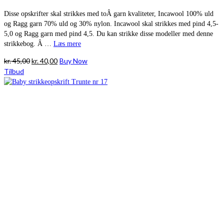
Disse opskrifter skal strikkes med toÂ garn kvaliteter, Incawool 100% uld
og Ragg garn 70% uld og 30% nylon. Incawool skal strikkes med pind 4,5-
5,0 og Ragg garn med pind 4,5. Du kan strikke disse modeller med denne
strikkebog. Â …
Læs mere
Den
Den
kr.
45,00
kr.
40,00
Buy Now
oprindelige
aktuelle
Tilbud
pris
pris
var:
er:
kr. 45,00.
kr. 40,00.