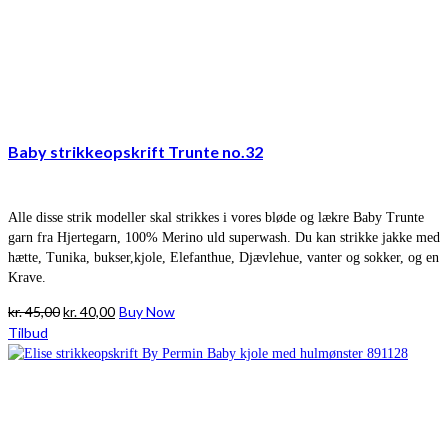
Baby strikkeopskrift Trunte no.32
Alle disse strik modeller skal strikkes i vores bløde og lækre Baby Trunte
garn fra Hjertegarn, 100% Merino uld superwash. Du kan strikke jakke med
hætte, Tunika, bukser,kjole, Elefanthue, Djævlehue, vanter og sokker, og en
Krave.
Den
Den
kr.
45,00
kr.
40,00
Buy Now
oprindelige
aktuelle
Tilbud
pris
pris
var:
er:
kr. 45,00.
kr. 40,00.