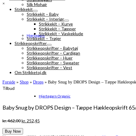
×
Silk Mohair
Strikkekit
Strikkekit – Baby
Strikkekit – Interiør
Strikkekit – Kurve
Strikkekit – Tæpper
Strikkekit – Vaskeklude
Hjertegarn
Strikkekit – Trøjer
Strikkeopskrifter
Strikkeopskrifter – Babytøj
Strikkeopskrifter – Cardigan
Strikkeopskrifter – Huer
Strikkeopskrifter – Sweater
Strikkeopskrifter – Vest
Om Strikketoj.dk
Forside
»
Shop
»
Drops
»
Baby Snug by DROPS Design – Tæppe Hækleopskr
Tilbud
Hjertegarn Organic
Baby Snug by DROPS Design – Tæppe Hækleopskrift 65/
Den
Den
kr.
462,00
kr.
252,45
oprindelige
aktuelle
Buy Now
pris
pris