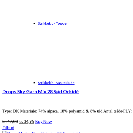
Strikkekit – Tæpper
Strikkekit – Vaskeklude
Drops Sky Garn Mix 28 Sød Orkidé
Type: DK Materiale: 74% alpaca, 18% polyamid & 8% uld Antal tråde/PLY: 
Den
Den
kr.
47,00
kr.
34,95
Buy Now
oprindelige
aktuelle
Tilbud
pris
pris