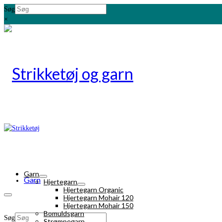
Søg
×
Garn
Garn
Hjertegarn
Hjertegarn Organic
Hjertegarn Mohair 120
Hjertegarn Mohair 150
Bomuldsgarn
Søg
Strømpegarn