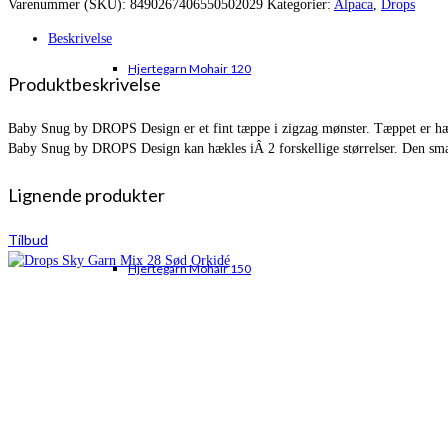
Varenummer (SKU):
8490267406550502029
Kategorier:
Alpaca
,
Drops
var:
er:
kr. 462,00.
kr. 252,45.
Beskrivelse
Hjertegarn Mohair 120
Produktbeskrivelse
Baby Snug by DROPS Design er et fint tæppe i zigzag mønster. Tæppet er hæk
Baby Snug by DROPS Design kan hækles iÂ 2 forskellige størrelser. Den sm
Lignende produkter
Tilbud
Hjertegarn Mohair 150