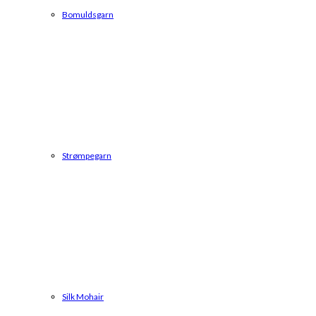
Bomuldsgarn
Strømpegarn
Silk Mohair