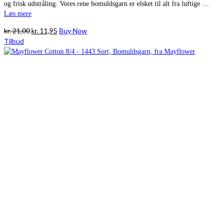
og frisk udstråling. Vores rene bomuldsgarn er elsket til alt fra luftige …
Læs mere
Den
Den
kr.
21,00
kr.
11,95
Buy Now
oprindelige
aktuelle
Tilbud
pris
pris
var:
er:
kr. 21,00.
kr. 11,95.