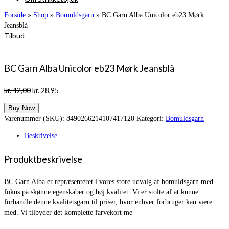
Forside
»
Shop
»
Bomuldsgarn
»
BC Garn Alba Unicolor eb23 Mørk
Jeansblå
Tilbud
BC Garn Alba Unicolor eb23 Mørk Jeansblå
Den
Den
kr.
42,00
kr.
28,95
oprindelige
aktuelle
Buy Now
pris
pris
Varenummer (SKU):
8490266214107417120
Kategori:
Bomuldsgarn
var:
er:
kr. 42,00.
kr. 28,95.
Beskrivelse
Produktbeskrivelse
BC Garn Alba er repræsenteret i vores store udvalg af bomuldsgarn med
fokus på skønne egenskaber og høj kvalitet. Vi er stolte af at kunne
forhandle denne kvalitetsgarn til priser, hvor enhver forbruger kan være
med. Vi tilbyder det komplette farvekort me