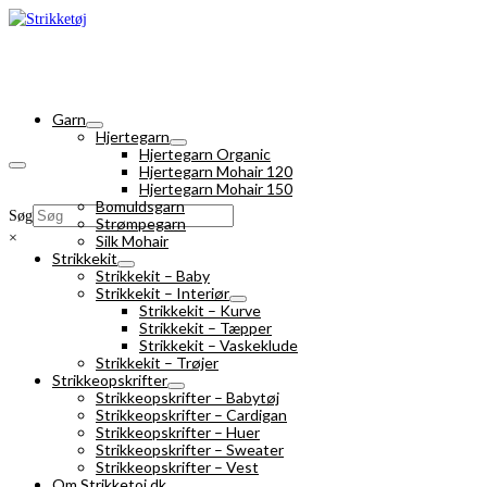
Garn
Hjertegarn
Hjertegarn Organic
Hjertegarn Mohair 120
Hjertegarn Mohair 150
Bomuldsgarn
Søg
Strømpegarn
×
Silk Mohair
Strikkekit
Strikkekit – Baby
Strikkekit – Interiør
Strikkekit – Kurve
Strikkekit – Tæpper
Strikkekit – Vaskeklude
Strikkekit – Trøjer
Strikkeopskrifter
Strikkeopskrifter – Babytøj
Strikkeopskrifter – Cardigan
Strikkeopskrifter – Huer
Strikkeopskrifter – Sweater
Strikkeopskrifter – Vest
Om Strikketoj.dk