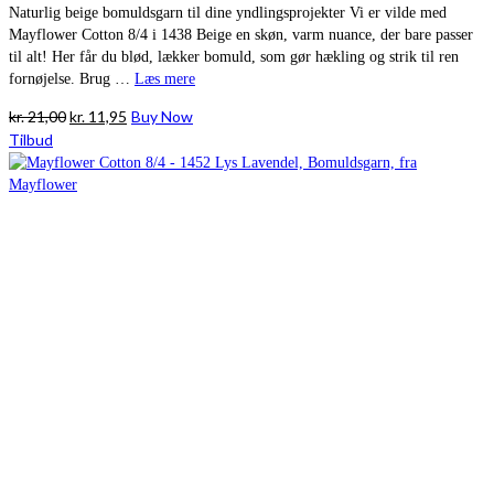
Naturlig beige bomuldsgarn til dine yndlingsprojekter Vi er vilde med
Mayflower Cotton 8/4 i 1438 Beige en skøn, varm nuance, der bare passer
til alt! Her får du blød, lækker bomuld, som gør hækling og strik til ren
fornøjelse. Brug …
Læs mere
Den
Den
kr.
21,00
kr.
11,95
Buy Now
oprindelige
aktuelle
Tilbud
pris
pris
var:
er:
kr. 21,00.
kr. 11,95.