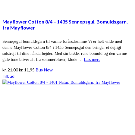
Mayflower Cotton 8/4 – 1435 Sennepsgul, Bomuldsgarn,
fra Mayflower
Sennepsgul bomuldsgarn til varme forårsdrømme Vi er helt vilde med
denne Mayflower Cotton 8/4 i 1435 Sennepsgul den bringer et dejligt
solstrejf til dine håndarbejder. Med sin bløde, rene bomuld og den varme
gule tone bliver alt fra sommerbluser, klude …
Læs mere
Den
Den
kr.
21,00
kr.
11,95
Buy Now
oprindelige
aktuelle
Tilbud
pris
pris
var:
er:
kr. 21,00.
kr. 11,95.