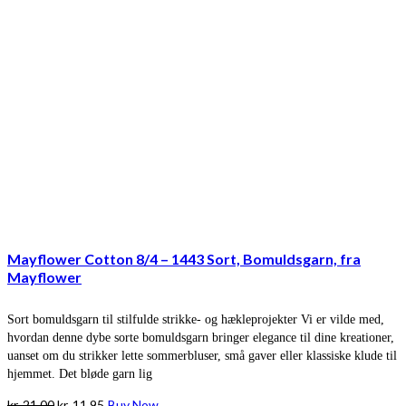
Mayflower Cotton 8/4 – 1443 Sort, Bomuldsgarn, fra
Mayflower
Sort bomuldsgarn til stilfulde strikke- og hækleprojekter Vi er vilde med,
hvordan denne dybe sorte bomuldsgarn bringer elegance til dine kreationer,
uanset om du strikker lette sommerbluser, små gaver eller klassiske klude til
hjemmet. Det bløde garn lig
Den
Den
kr.
21,00
kr.
11,95
Buy Now