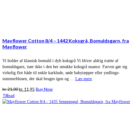
Mayflower Cotton 8/4 – 1442 Koksgrå, Bomuldsgarn, fra
Mayflower
Vi holder af klassisk bomuld i dyb koksgrå Vi bliver aldrig trætte af
bomuldsgarn, især ikke i den her smukke koksgrå nuance. Farven gør sig
virkelig flot både til enkle karklude, søde babytæpper eller yndlings-
sommerblusen, der skal bruges igen og …
Læs mere
Den
Den
kr.
21,00
kr.
11,95
Buy Now
oprindelige
aktuelle
Tilbud
pris
pris
var:
er:
kr. 21,00.
kr. 11,95.