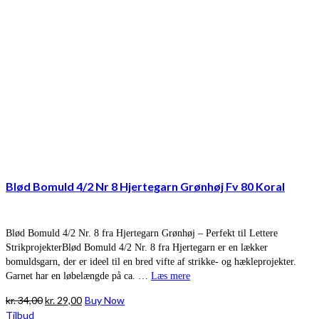
Blød Bomuld 4/2 Nr 8 Hjertegarn Grønhøj Fv 80 Koral
Blød Bomuld 4/2 Nr. 8 fra Hjertegarn Grønhøj – Perfekt til Lettere
StrikprojekterBlød Bomuld 4/2 Nr. 8 fra Hjertegarn er en lækker
bomuldsgarn, der er ideel til en bred vifte af strikke- og hækleprojekter.
Garnet har en løbelængde på ca. …
Læs mere
Den
Den
kr.
34,00
kr.
29,00
Buy Now
oprindelige
aktuelle
Tilbud