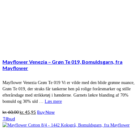
Mayflower Venezia – Grøn Te 019, Bomuldsgarn, fra
Mayflower
Mayflower Venezia Grøn Te 019 Vi er vilde med den blide grønne nuance,
Grøn Te 019, der straks får tankerne hen på rolige forårsmarker og stille
efterårsdage med strikketøj i hænderne. Garnets lækre blanding af 70%
bomuld og 30% uld …
Læs mere
Den
Den
kr.
60,00
kr.
45,95
Buy Now
oprindelige
aktuelle
Tilbud
pris
pris
var:
er:
kr. 60,00.
kr. 45,95.