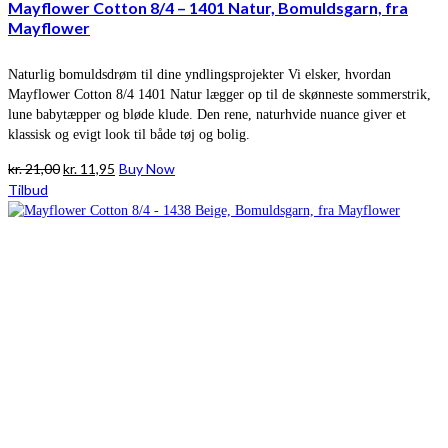
Mayflower Cotton 8/4 – 1401 Natur, Bomuldsgarn, fra
Mayflower
Naturlig bomuldsdrøm til dine yndlingsprojekter Vi elsker, hvordan
Mayflower Cotton 8/4 1401 Natur lægger op til de skønneste sommerstrik,
lune babytæpper og bløde klude. Den rene, naturhvide nuance giver et
klassisk og evigt look til både tøj og bolig.
Den
Den
kr.
21,00
kr.
11,95
Buy Now
oprindelige
aktuelle
Tilbud
pris
pris
var:
er:
kr. 21,00.
kr. 11,95.