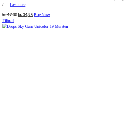
/ …
Læs mere
Den
Den
kr.
47,00
kr.
34,95
Buy Now
oprindelige
aktuelle
Tilbud
pris
pris
var:
er:
kr. 47,00.
kr. 34,95.