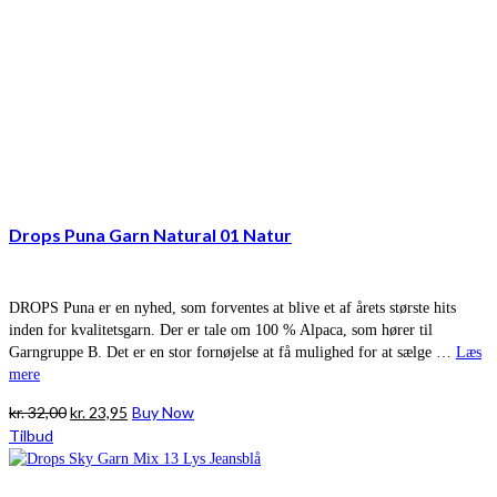
Drops Puna Garn Natural 01 Natur
DROPS Puna er en nyhed, som forventes at blive et af årets største hits
inden for kvalitetsgarn. Der er tale om 100 % Alpaca, som hører til
Garngruppe B. Det er en stor fornøjelse at få mulighed for at sælge …
Læs
mere
Den
Den
kr.
32,00
kr.
23,95
Buy Now
oprindelige
aktuelle
Tilbud
pris
pris
var:
er: