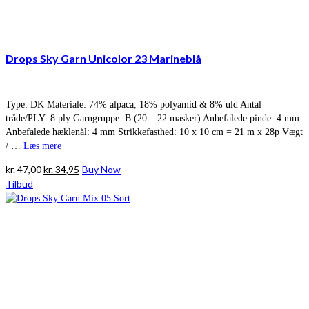
Drops Sky Garn Unicolor 23 Marineblå
Type: DK Materiale: 74% alpaca, 18% polyamid & 8% uld Antal
tråde/PLY: 8 ply Garngruppe: B (20 – 22 masker) Anbefalede pinde: 4 mm
Anbefalede hæklenål: 4 mm Strikkefasthed: 10 x 10 cm = 21 m x 28p Vægt
/ …
Læs mere
Den
Den
kr.
47,00
kr.
34,95
Buy Now
oprindelige
aktuelle
Tilbud
pris
pris
var:
er:
kr. 47,00.
kr. 34,95.