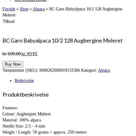
Forside
»
Shop
»
Alpaca
»
BC Garn Babyalpaca 10/2 128 Augbergine
Meleret
Tilbud
BC Garn Babyalpaca 10/2 128 Augbergine Meleret
Den
Den
kr.
109,00
kr.
90,95
oprindelige
aktuelle
Buy Now
pris
pris
Varenummer (SKU):
8490262606919131586
Kategori:
Alpaca
var:
er:
kr. 109,00.
kr. 90,95.
Beskrivelse
Produktbeskrivelse
Features:
Colour: Augbergine Meleret
Material: 100% alpaca
Needle Size: 2.5 – 4 mm
Weight / Length: 50 grams = approx. 250 meters