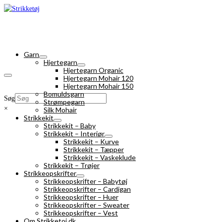
Garn
Hjertegarn
Hjertegarn Organic
Hjertegarn Mohair 120
Hjertegarn Mohair 150
Bomuldsgarn
Søg
Strømpegarn
×
Silk Mohair
Strikkekit
Strikkekit – Baby
Strikkekit – Interiør
Strikkekit – Kurve
Strikkekit – Tæpper
Strikkekit – Vaskeklude
Strikkekit – Trøjer
Strikkeopskrifter
Strikkeopskrifter – Babytøj
Strikkeopskrifter – Cardigan
Strikkeopskrifter – Huer
Strikkeopskrifter – Sweater
Strikkeopskrifter – Vest
Om Strikketoj.dk