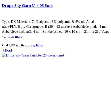
Drops Sky Garn Mix 05 Sort
Type: DK Materiale: 74% alpaca, 18% polyamid & 8% uld Antal
tråde/PLY: 8 ply Garngruppe: B (20 – 22 masker) Anbefalede pinde: 4 mm
Anbefalede hæklenål: 4 mm Strikkefasthed: 10 x 10 cm = 21 m x 28p Vægt
/ …
Læs mere
Den
Den
kr.
47,00
kr.
34,95
Buy Now
oprindelige
aktuelle
Tilbud
pris
pris
var:
er:
kr. 47,00.
kr. 34,95.