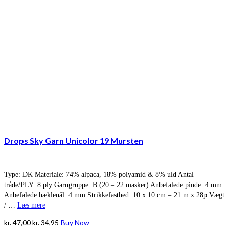
Drops Sky Garn Unicolor 19 Mursten
Type: DK Materiale: 74% alpaca, 18% polyamid & 8% uld Antal
tråde/PLY: 8 ply Garngruppe: B (20 – 22 masker) Anbefalede pinde: 4 mm
Anbefalede hæklenål: 4 mm Strikkefasthed: 10 x 10 cm = 21 m x 28p Vægt
/ …
Læs mere
Den
Den
kr.
47,00
kr.
34,95
Buy Now