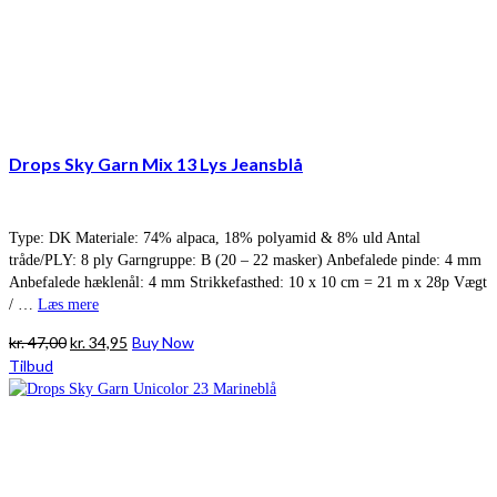
Drops Sky Garn Mix 13 Lys Jeansblå
Type: DK Materiale: 74% alpaca, 18% polyamid & 8% uld Antal
tråde/PLY: 8 ply Garngruppe: B (20 – 22 masker) Anbefalede pinde: 4 mm
Anbefalede hæklenål: 4 mm Strikkefasthed: 10 x 10 cm = 21 m x 28p Vægt
/ …
Læs mere
Den
Den
kr.
47,00
kr.
34,95
Buy Now
oprindelige
aktuelle
Tilbud
pris
pris
var:
er:
kr. 47,00.
kr. 34,95.