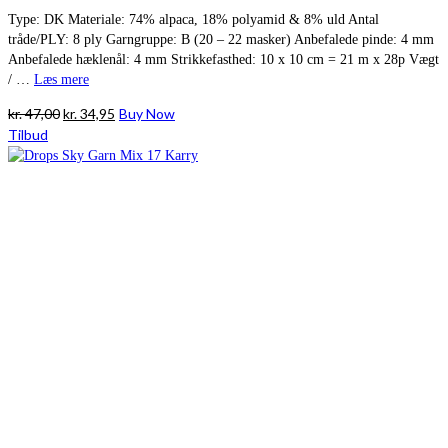
Type: DK Materiale: 74% alpaca, 18% polyamid & 8% uld Antal
tråde/PLY: 8 ply Garngruppe: B (20 – 22 masker) Anbefalede pinde: 4 mm
Anbefalede hæklenål: 4 mm Strikkefasthed: 10 x 10 cm = 21 m x 28p Vægt
/ …
Læs mere
Den
Den
kr.
47,00
kr.
34,95
Buy Now
oprindelige
aktuelle
Tilbud
pris
pris
var:
er:
kr. 47,00.
kr. 34,95.