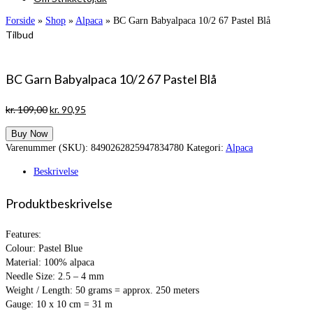
Forside
»
Shop
»
Alpaca
»
BC Garn Babyalpaca 10/2 67 Pastel Blå
Tilbud
BC Garn Babyalpaca 10/2 67 Pastel Blå
Den
Den
kr.
109,00
kr.
90,95
oprindelige
aktuelle
Buy Now
pris
pris
Varenummer (SKU):
8490262825947834780
Kategori:
Alpaca
var:
er:
kr. 109,00.
kr. 90,95.
Beskrivelse
Produktbeskrivelse
Features:
Colour: Pastel Blue
Material: 100% alpaca
Needle Size: 2.5 – 4 mm
Weight / Length: 50 grams = approx. 250 meters
Gauge: 10 x 10 cm = 31 m