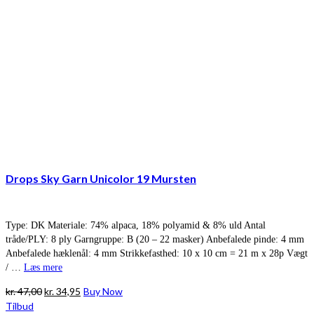
Drops Sky Garn Unicolor 19 Mursten
Type: DK Materiale: 74% alpaca, 18% polyamid & 8% uld Antal
tråde/PLY: 8 ply Garngruppe: B (20 – 22 masker) Anbefalede pinde: 4 mm
Anbefalede hæklenål: 4 mm Strikkefasthed: 10 x 10 cm = 21 m x 28p Vægt
/ …
Læs mere
Den
Den
kr.
47,00
kr.
34,95
Buy Now
oprindelige
aktuelle
Tilbud