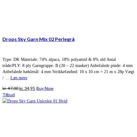
Drops Sky Garn Mix 02 Perlegrå
Type: DK Materiale: 74% alpaca, 18% polyamid & 8% uld Antal
tråde/PLY: 8 ply Garngruppe: B (20 – 22 masker) Anbefalede pinde: 4 mm
Anbefalede hæklenål: 4 mm Strikkefasthed: 10 x 10 cm = 21 m x 28p Vægt
/ …
Læs mere
Den
Den
kr.
47,00
kr.
34,95
Buy Now
oprindelige
aktuelle
Tilbud
pris
pris
var:
er:
kr. 47,00.
kr. 34,95.