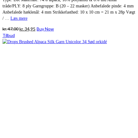
tråde/PLY: 8 ply Garngruppe: B (20 – 22 masker) Anbefalede pinde: 4 mm
Anbefalede hæklenål: 4 mm Strikkefasthed: 10 x 10 cm = 21 m x 28p Vægt
/ …
Læs mere
Den
Den
kr.
47,00
kr.
34,95
Buy Now
oprindelige
aktuelle
Tilbud
pris
pris
var:
er:
kr. 47,00.
kr. 34,95.