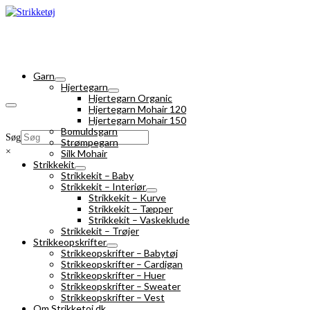
Garn
Hjertegarn
Hjertegarn Organic
Hjertegarn Mohair 120
Hjertegarn Mohair 150
Bomuldsgarn
Søg
Strømpegarn
×
Silk Mohair
Strikkekit
Strikkekit – Baby
Strikkekit – Interiør
Strikkekit – Kurve
Strikkekit – Tæpper
Strikkekit – Vaskeklude
Strikkekit – Trøjer
Strikkeopskrifter
Strikkeopskrifter – Babytøj
Strikkeopskrifter – Cardigan
Strikkeopskrifter – Huer
Strikkeopskrifter – Sweater
Strikkeopskrifter – Vest
Om Strikketoj.dk