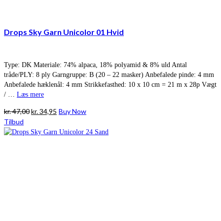
Drops Sky Garn Unicolor 01 Hvid
Type: DK Materiale: 74% alpaca, 18% polyamid & 8% uld Antal
tråde/PLY: 8 ply Garngruppe: B (20 – 22 masker) Anbefalede pinde: 4 mm
Anbefalede hæklenål: 4 mm Strikkefasthed: 10 x 10 cm = 21 m x 28p Vægt
/ …
Læs mere
Den
Den
kr.
47,00
kr.
34,95
Buy Now
oprindelige
aktuelle
Tilbud
pris
pris
var:
er:
kr. 47,00.
kr. 34,95.