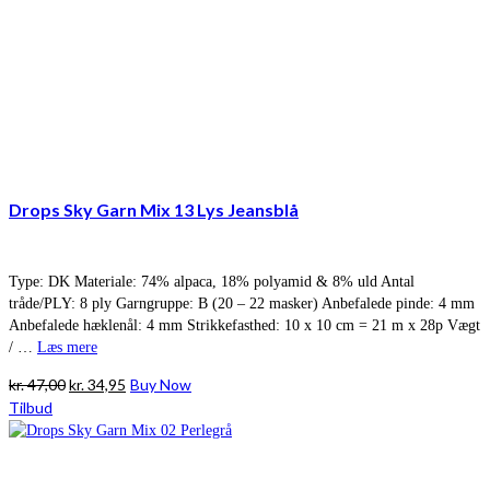
Drops Sky Garn Mix 13 Lys Jeansblå
Type: DK Materiale: 74% alpaca, 18% polyamid & 8% uld Antal
tråde/PLY: 8 ply Garngruppe: B (20 – 22 masker) Anbefalede pinde: 4 mm
Anbefalede hæklenål: 4 mm Strikkefasthed: 10 x 10 cm = 21 m x 28p Vægt
/ …
Læs mere
Den
Den
kr.
47,00
kr.
34,95
Buy Now
oprindelige
aktuelle
Tilbud
pris
pris
var:
er:
kr. 47,00.
kr. 34,95.