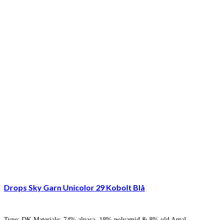
Drops Sky Garn Unicolor 29 Kobolt Blå
Type: DK Materiale: 74% alpaca, 18% polyamid & 8% uld Antal