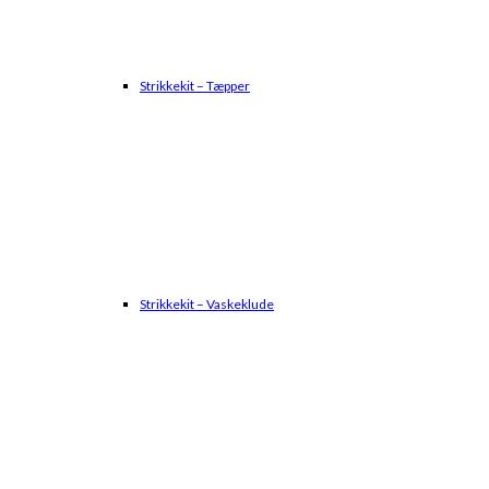
Strikkekit – Tæpper
Strikkekit – Vaskeklude