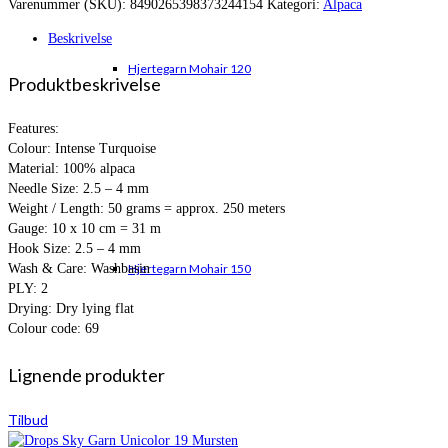
Varenummer (SKU):
8490265398373244154
Kategori:
Alpaca
var:
er:
kr. 109,00.
kr. 90,95.
Beskrivelse
Hjertegarn Mohair 120
Produktbeskrivelse
Features:
Colour: Intense Turquoise
Material: 100% alpaca
Needle Size: 2.5 – 4 mm
Weight / Length: 50 grams = approx. 250 meters
Gauge: 10 x 10 cm = 31 m
Hook Size: 2.5 – 4 mm
Wash & Care: Washbasin
Hjertegarn Mohair 150
PLY: 2
Drying: Dry lying flat
Colour code: 69
Lignende produkter
Tilbud