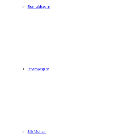
Bomuldsgarn
Strømpegarn
Silk Mohair