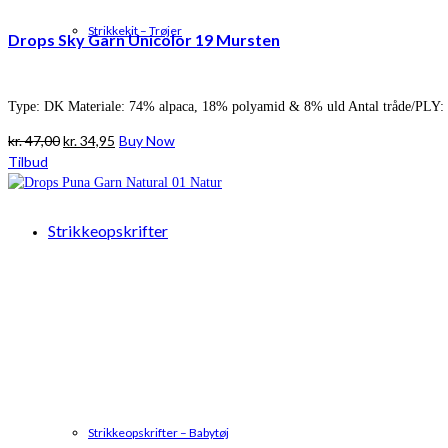
Strikkekit – Trøjer
Drops Sky Garn Unicolor 19 Mursten
Type: DK Materiale: 74% alpaca, 18% polyamid & 8% uld Antal tråde/PLY: 
Den
Den
kr.
47,00
kr.
34,95
Buy Now
oprindelige
aktuelle
Tilbud
pris
pris
var:
er:
kr. 47,00.
kr. 34,95.
Strikkeopskrifter
Strikkeopskrifter – Babytøj