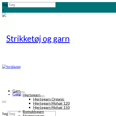
Søg
×
Garn
Garn
Hjertegarn
Hjertegarn Organic
Hjertegarn Mohair 120
Hjertegarn Mohair 150
Bomuldsgarn
Søg
Strømpegarn