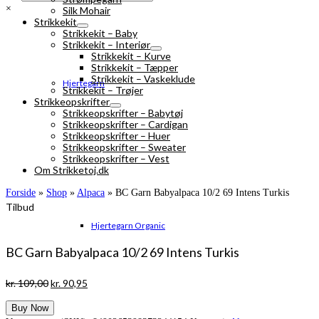
×
Silk Mohair
Strikkekit
Strikkekit – Baby
Strikkekit – Interiør
Strikkekit – Kurve
Strikkekit – Tæpper
Strikkekit – Vaskeklude
Hjertegarn
Strikkekit – Trøjer
Strikkeopskrifter
Strikkeopskrifter – Babytøj
Strikkeopskrifter – Cardigan
Strikkeopskrifter – Huer
Strikkeopskrifter – Sweater
Strikkeopskrifter – Vest
Om Strikketoj.dk
Forside
»
Shop
»
Alpaca
»
BC Garn Babyalpaca 10/2 69 Intens Turkis
Tilbud
Hjertegarn Organic
BC Garn Babyalpaca 10/2 69 Intens Turkis
Den
Den
kr.
109,00
kr.
90,95
oprindelige
aktuelle
Buy Now
pris
pris