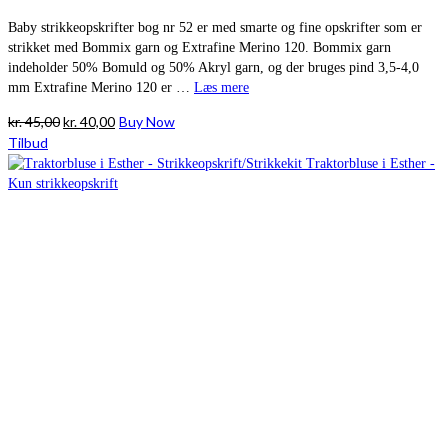
Baby strikkeopskrifter bog nr 52 er med smarte og fine opskrifter som er
strikket med Bommix garn og Extrafine Merino 120. Bommix garn
indeholder 50% Bomuld og 50% Akryl garn, og der bruges pind 3,5-4,0
mm Extrafine Merino 120 er …
Læs mere
Den
Den
kr.
45,00
kr.
40,00
Buy Now
oprindelige
aktuelle
Tilbud
pris
pris
var:
er:
kr. 45,00.
kr. 40,00.