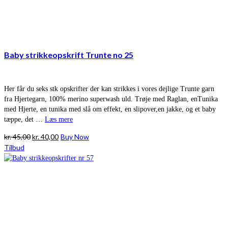
Baby strikkeopskrift Trunte no 25
Her får du seks stk opskrifter der kan strikkes i vores dejlige Trunte garn
fra Hjertegarn, 100% merino superwash uld. Trøje med Raglan, enTunika
med Hjerte, en tunika med slå om effekt, en slipover,en jakke, og et baby
tæppe, det …
Læs mere
Den
Den
kr.
45,00
kr.
40,00
Buy Now
oprindelige
aktuelle
Tilbud
pris
pris
var:
er:
kr. 45,00.
kr. 40,00.