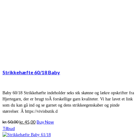
Strikkehæfte 60/18 Baby
Baby 60/18 Strikkehæfte indeholder seks stk skønne og lækre opskrifter fra
Hjertegarn, der er brugt toÂ forskellige garn kvaliteter. Vi har lavet et link
som du kan gå ind og se garnet og dens strikkeegenskaber og pinde
størrelser. Â https://vivisbutik.d
Den
Den
kr.
50,00
kr.
45,00
Buy Now
oprindelige
aktuelle
Tilbud
pris
pris