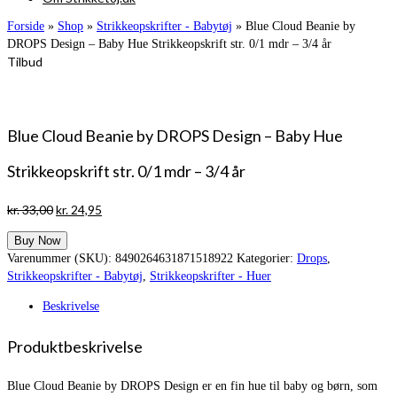
Forside
»
Shop
»
Strikkeopskrifter - Babytøj
»
Blue Cloud Beanie by
DROPS Design – Baby Hue Strikkeopskrift str. 0/1 mdr – 3/4 år
Tilbud
Blue Cloud Beanie by DROPS Design – Baby Hue
Strikkeopskrift str. 0/1 mdr – 3/4 år
Den
Den
kr.
33,00
kr.
24,95
oprindelige
aktuelle
Buy Now
pris
pris
Varenummer (SKU):
8490264631871518922
Kategorier:
Drops
,
var:
er:
Strikkeopskrifter - Babytøj
,
Strikkeopskrifter - Huer
kr. 33,00.
kr. 24,95.
Beskrivelse
Produktbeskrivelse
Blue Cloud Beanie by DROPS Design er en fin hue til baby og børn, som