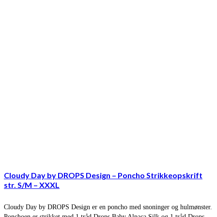
Cloudy Day by DROPS Design – Poncho Strikkeopskrift
str. S/M – XXXL
Cloudy Day by DROPS Design er en poncho med snoninger og hulmønster.
Ponchoen er strikket med 1 tråd Drops Baby Alpaca Silk og 1 tråd Drops