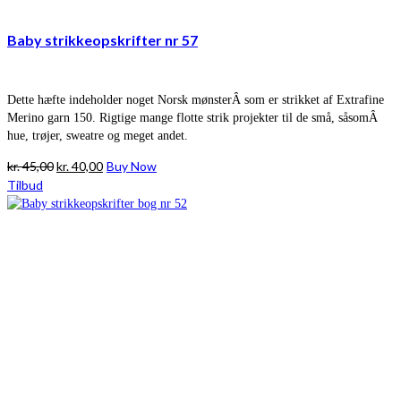
Baby strikkeopskrifter nr 57
Dette hæfte indeholder noget Norsk mønsterÂ som er strikket af Extrafine
Merino garn 150. Rigtige mange flotte strik projekter til de små, såsomÂ
hue, trøjer, sweatre og meget andet.
Den
Den
kr.
45,00
kr.
40,00
Buy Now
oprindelige
aktuelle
Tilbud
pris
pris
var:
er:
kr. 45,00.
kr. 40,00.