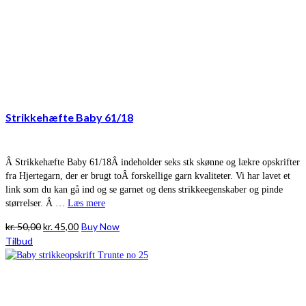
Strikkehæfte Baby 61/18
Â Strikkehæfte Baby 61/18Â indeholder seks stk skønne og lækre opskrifter
fra Hjertegarn, der er brugt toÂ forskellige garn kvaliteter. Vi har lavet et
link som du kan gå ind og se garnet og dens strikkeegenskaber og pinde
størrelser. Â …
Læs mere
Den
Den
kr.
50,00
kr.
45,00
Buy Now
oprindelige
aktuelle
Tilbud
pris
pris
var:
er:
kr. 50,00.
kr. 45,00.