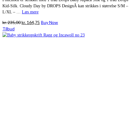
Kid-Silk. Cloudy Day by DROPS DesignÂ kan strikkes i størrelse S/M –
L/XL – …
Læs mere
Den
Den
kr.
235,00
kr.
164,75
Buy Now
oprindelige
aktuelle
Tilbud
pris
pris
var:
er:
kr. 235,00.
kr. 164,75.