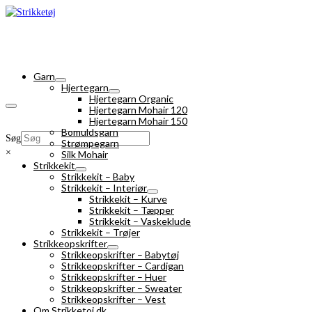
Garn
Hjertegarn
Hjertegarn Organic
Hjertegarn Mohair 120
Hjertegarn Mohair 150
Bomuldsgarn
Søg
Strømpegarn
×
Silk Mohair
Strikkekit
Strikkekit – Baby
Strikkekit – Interiør
Strikkekit – Kurve
Strikkekit – Tæpper
Strikkekit – Vaskeklude
Strikkekit – Trøjer
Strikkeopskrifter
Strikkeopskrifter – Babytøj
Strikkeopskrifter – Cardigan
Strikkeopskrifter – Huer
Strikkeopskrifter – Sweater
Strikkeopskrifter – Vest
Om Strikketoj.dk