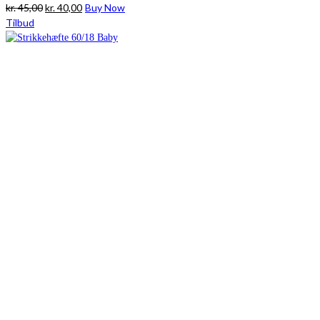
Den
Den
kr.
45,00
kr.
40,00
Buy Now
oprindelige
aktuelle
Tilbud
pris
pris
var:
er:
kr. 45,00.
kr. 40,00.