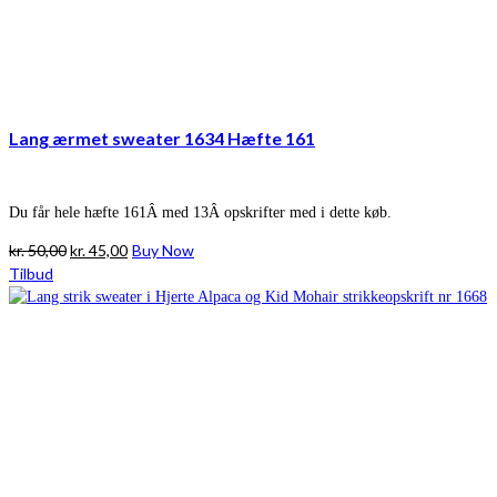
Lang ærmet sweater 1634 Hæfte 161
Du får hele hæfte 161Â med 13Â opskrifter med i dette køb.
Den
Den
kr.
50,00
kr.
45,00
Buy Now
oprindelige
aktuelle
Tilbud
pris
pris
var:
er:
kr. 50,00.
kr. 45,00.