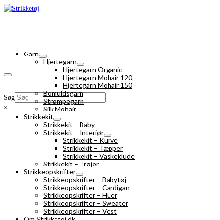
Garn
Hjertegarn
Hjertegarn Organic
Hjertegarn Mohair 120
Hjertegarn Mohair 150
Bomuldsgarn
Søg
Strømpegarn
×
Silk Mohair
Strikkekit
Strikkekit – Baby
Strikkekit – Interiør
Strikkekit – Kurve
Strikkekit – Tæpper
Strikkekit – Vaskeklude
Strikkekit – Trøjer
Strikkeopskrifter
Strikkeopskrifter – Babytøj
Strikkeopskrifter – Cardigan
Strikkeopskrifter – Huer
Strikkeopskrifter – Sweater
Strikkeopskrifter – Vest
Om Strikketoj.dk