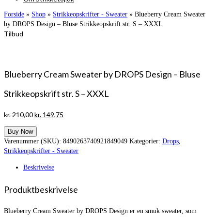
Forside
»
Shop
»
Strikkeopskrifter - Sweater
»
Blueberry Cream Sweater
by DROPS Design – Bluse Strikkeopskrift str. S – XXXL
Tilbud
Blueberry Cream Sweater by DROPS Design – Bluse
Strikkeopskrift str. S – XXXL
Den
Den
kr.
210,00
kr.
149,75
oprindelige
aktuelle
Buy Now
pris
pris
Varenummer (SKU):
8490263740921849049
Kategorier:
Drops
,
var:
er:
Strikkeopskrifter - Sweater
kr. 210,00.
kr. 149,75.
Beskrivelse
Produktbeskrivelse
Blueberry Cream Sweater by DROPS Design er en smuk sweater, som