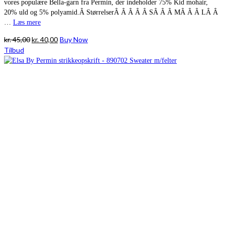
vores populære Bella-garn fra Permin, der indeholder 75% Kid mohair,
20% uld og 5% polyamid.Â StørrelserÂ Â Â Â Â SÂ Â Â MÂ Â Â LÂ Â
…
Læs mere
Den
Den
kr.
45,00
kr.
40,00
Buy Now
oprindelige
aktuelle
Tilbud
pris
pris
var:
er:
kr. 45,00.
kr. 40,00.