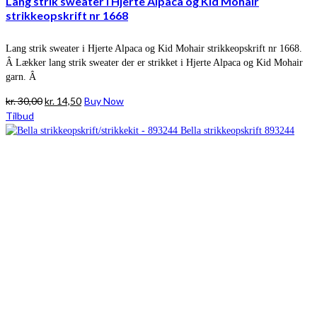
Lang strik sweater i Hjerte Alpaca og Kid Mohair
strikkeopskrift nr 1668
Lang strik sweater i Hjerte Alpaca og Kid Mohair strikkeopskrift nr 1668.
Â Lækker lang strik sweater der er strikket i Hjerte Alpaca og Kid Mohair
garn. Â
Den
Den
kr.
30,00
kr.
14,50
Buy Now
oprindelige
aktuelle
Tilbud
pris
pris
var:
er:
kr. 30,00.
kr. 14,50.