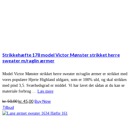
Strikkehæfte 178 model Victor Mønster strikket herre
sweater m/raglin ærmer
Model Victor Mønster strikket herre sweater m/raglin ærmer er strikket med
vores populære Hjerte Highland uldgarn, som er 100% uld, og skal strikkes
med pind 3,5. Sværhedsgrad er middel. Vi har lavet det sådan at du kan se
materiale forbrug …
Læs mere
Den
Den
kr.
50,00
kr.
45,00
Buy Now
oprindelige
aktuelle
Tilbud
pris
pris
var:
er:
kr. 50,00.
kr. 45,00.