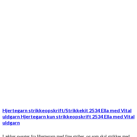
Hjertegarn strikkeopskrift/Strikkekit 2534 Ella med Vital
uldgarn Hjertegarn kun strikkeopskrift 2534 Ella med Vital
uldgarn
Lækker sweater fra Hjertegarn med fine striber, og som skal strikkes med