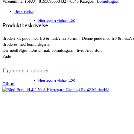
Varenummer (SKU):
8195098638432770343
Kategori:
Bomuldsgarn
var:
er:
kr. 163,00.
kr. 151,00.
Beskrivelse
Hjertegarn Mohair 120
Produktbeskrivelse
Broderi kit pude med frø & hestÂ fra Permin. Denne pude med frø & hestÂ sk
Broderes med bomuldsgarn.
Der medfølger mønster, nål, bomuldsgarn , hvid Aida stof.
Pude
Lignende produkter
Hjertegarn Mohair 150
Tilbud