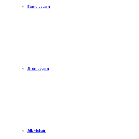
Bomuldsgarn
Strømpegarn
Silk Mohair