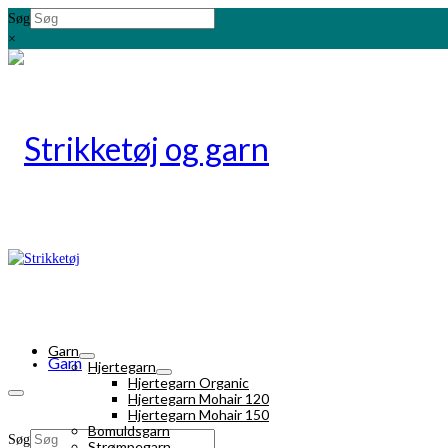
Søg
×
Garn
Garn
Hjertegarn
Hjertegarn Organic
Hjertegarn Mohair 120
Hjertegarn Mohair 150
Bomuldsgarn
Søg
Strømpegarn