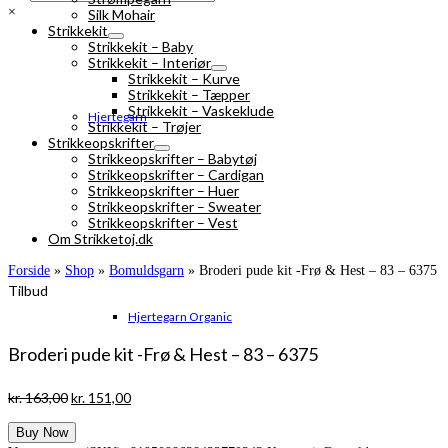
×
Silk Mohair
Strikkekit
Strikkekit – Baby
Strikkekit – Interiør
Strikkekit – Kurve
Strikkekit – Tæpper
Strikkekit – Vaskeklude
Hjertegarn
Strikkekit – Trøjer
Strikkeopskrifter
Strikkeopskrifter – Babytøj
Strikkeopskrifter – Cardigan
Strikkeopskrifter – Huer
Strikkeopskrifter – Sweater
Strikkeopskrifter – Vest
Om Strikketoj.dk
Forside
»
Shop
»
Bomuldsgarn
»
Broderi pude kit -Frø & Hest – 83 – 6375
Tilbud
Hjertegarn Organic
Broderi pude kit -Frø & Hest – 83 – 6375
Den
Den
kr.
163,00
kr.
151,00
oprindelige
aktuelle
Buy Now
pris
pris