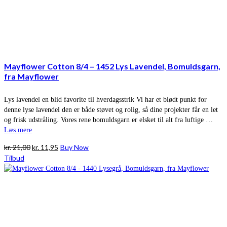
Mayflower Cotton 8/4 – 1452 Lys Lavendel, Bomuldsgarn,
fra Mayflower
Lys lavendel en blid favorite til hverdagsstrik Vi har et blødt punkt for
denne lyse lavendel den er både støvet og rolig, så dine projekter får en let
og frisk udstråling. Vores rene bomuldsgarn er elsket til alt fra luftige …
Læs mere
Den
Den
kr.
21,00
kr.
11,95
Buy Now
oprindelige
aktuelle
Tilbud
pris
pris
var:
er:
kr. 21,00.
kr. 11,95.