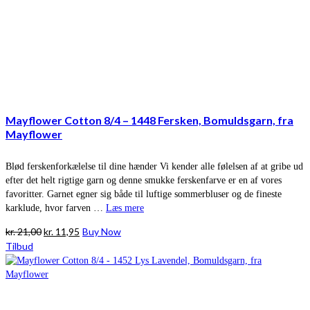
Mayflower Cotton 8/4 – 1448 Fersken, Bomuldsgarn, fra
Mayflower
Blød ferskenforkælelse til dine hænder Vi kender alle følelsen af at gribe ud
efter det helt rigtige garn og denne smukke ferskenfarve er en af vores
favoritter. Garnet egner sig både til luftige sommerbluser og de fineste
karklude, hvor farven …
Læs mere
Den
Den
kr.
21,00
kr.
11,95
Buy Now
oprindelige
aktuelle
Tilbud
pris
pris
var:
er:
kr. 21,00.
kr. 11,95.