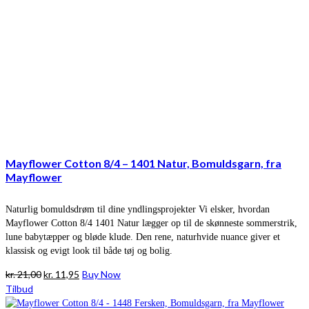
Mayflower Cotton 8/4 – 1401 Natur, Bomuldsgarn, fra
Mayflower
Naturlig bomuldsdrøm til dine yndlingsprojekter Vi elsker, hvordan
Mayflower Cotton 8/4 1401 Natur lægger op til de skønneste sommerstrik,
lune babytæpper og bløde klude. Den rene, naturhvide nuance giver et
klassisk og evigt look til både tøj og bolig.
Den
Den
kr.
21,00
kr.
11,95
Buy Now
oprindelige
aktuelle
Tilbud
pris
pris