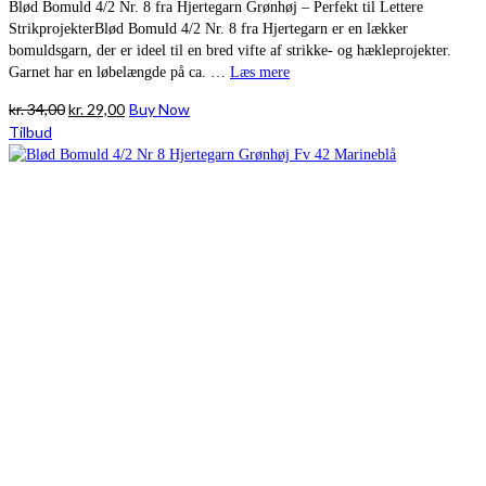
Blød Bomuld 4/2 Nr. 8 fra Hjertegarn Grønhøj – Perfekt til Lettere
StrikprojekterBlød Bomuld 4/2 Nr. 8 fra Hjertegarn er en lækker
bomuldsgarn, der er ideel til en bred vifte af strikke- og hækleprojekter.
Garnet har en løbelængde på ca. …
Læs mere
Den
Den
kr.
34,00
kr.
29,00
Buy Now
oprindelige
aktuelle
Tilbud
pris
pris
var:
er:
kr. 34,00.
kr. 29,00.