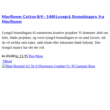
Mayflower Cotton 8/4 – 1440 Lysegrå, Bomuldsgarn, fra
Mayflower
Lysegrå bomuldsgarn til sommerens kreative projekter Vi drømmer altid om
lette, bløde projekter, og vores lysegrå bomuldsgarn er en sand favorit, når
du vil strikke små trøjer, søde klude eller luksuriøst blødt babytøj. Den
lysegrå nuance har det der roli
Den
Den
kr.
21,00
kr.
11,95
Buy Now
oprindelige
aktuelle
Tilbud
pris
pris
var:
er:
kr. 21,00.
kr. 11,95.