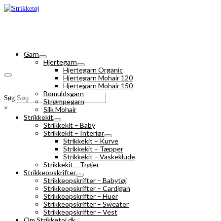
Garn
Hjertegarn
Hjertegarn Organic
Hjertegarn Mohair 120
Hjertegarn Mohair 150
Bomuldsgarn
Søg
Strømpegarn
×
Silk Mohair
Strikkekit
Strikkekit – Baby
Strikkekit – Interiør
Strikkekit – Kurve
Strikkekit – Tæpper
Strikkekit – Vaskeklude
Strikkekit – Trøjer
Strikkeopskrifter
Strikkeopskrifter – Babytøj
Strikkeopskrifter – Cardigan
Strikkeopskrifter – Huer
Strikkeopskrifter – Sweater
Strikkeopskrifter – Vest
Om Strikketoj.dk