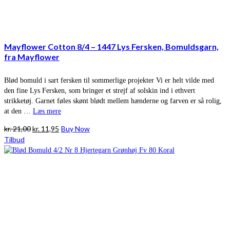
Mayflower Cotton 8/4 – 1447 Lys Fersken, Bomuldsgarn,
fra Mayflower
Blød bomuld i sart fersken til sommerlige projekter Vi er helt vilde med
den fine Lys Fersken, som bringer et strejf af solskin ind i ethvert
strikketøj. Garnet føles skønt blødt mellem hænderne og farven er så rolig,
at den …
Læs mere
Den
Den
kr.
21,00
kr.
11,95
Buy Now
oprindelige
aktuelle
Tilbud
pris
pris
var:
er:
kr. 21,00.
kr. 11,95.