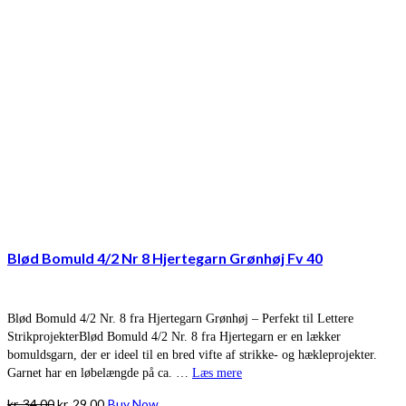
Blød Bomuld 4/2 Nr 8 Hjertegarn Grønhøj Fv 40
Blød Bomuld 4/2 Nr. 8 fra Hjertegarn Grønhøj – Perfekt til Lettere
StrikprojekterBlød Bomuld 4/2 Nr. 8 fra Hjertegarn er en lækker
bomuldsgarn, der er ideel til en bred vifte af strikke- og hækleprojekter.
Garnet har en løbelængde på ca. …
Læs mere
Den
Den
kr.
34,00
kr.
29,00
Buy Now