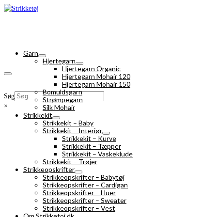
Garn
Hjertegarn
Hjertegarn Organic
Hjertegarn Mohair 120
Hjertegarn Mohair 150
Bomuldsgarn
Søg
Strømpegarn
×
Silk Mohair
Strikkekit
Strikkekit – Baby
Strikkekit – Interiør
Strikkekit – Kurve
Strikkekit – Tæpper
Strikkekit – Vaskeklude
Strikkekit – Trøjer
Strikkeopskrifter
Strikkeopskrifter – Babytøj
Strikkeopskrifter – Cardigan
Strikkeopskrifter – Huer
Strikkeopskrifter – Sweater
Strikkeopskrifter – Vest
Om Strikketoj.dk