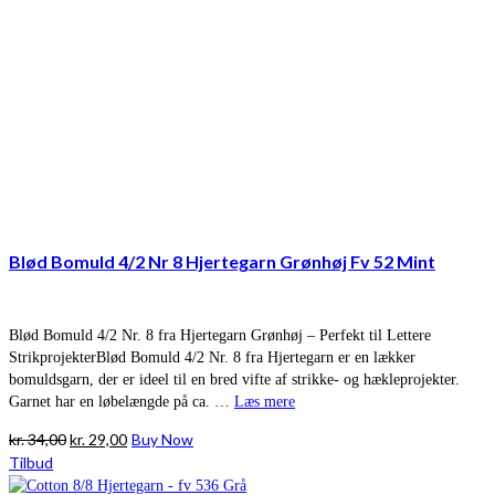
Blød Bomuld 4/2 Nr 8 Hjertegarn Grønhøj Fv 52 Mint
Blød Bomuld 4/2 Nr. 8 fra Hjertegarn Grønhøj – Perfekt til Lettere
StrikprojekterBlød Bomuld 4/2 Nr. 8 fra Hjertegarn er en lækker
bomuldsgarn, der er ideel til en bred vifte af strikke- og hækleprojekter.
Garnet har en løbelængde på ca. …
Læs mere
Den
Den
kr.
34,00
kr.
29,00
Buy Now
oprindelige
aktuelle
Tilbud
pris
pris