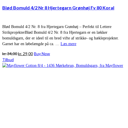
Blød Bomuld 4/2 Nr 8 Hjertegarn Grønhøj Fv 80 Koral
Blød Bomuld 4/2 Nr. 8 fra Hjertegarn Grønhøj – Perfekt til Lettere
StrikprojekterBlød Bomuld 4/2 Nr. 8 fra Hjertegarn er en lækker
bomuldsgarn, der er ideel til en bred vifte af strikke- og hækleprojekter.
Garnet har en løbelængde på ca. …
Læs mere
Den
Den
kr.
34,00
kr.
29,00
Buy Now
oprindelige
aktuelle
Tilbud
pris
pris
var:
er:
kr. 34,00.
kr. 29,00.