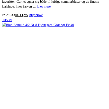
favoritter. Garnet egner sig både til luftige sommerbluser og de fineste
karklude, hvor farven …
Læs mere
Den
Den
kr.
21,00
kr.
11,95
Buy Now
oprindelige
aktuelle
Tilbud
pris
pris
var:
er:
kr. 21,00.
kr. 11,95.