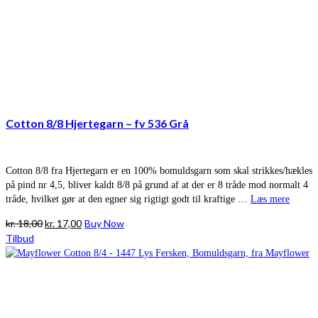
Cotton 8/8 Hjertegarn – fv 536 Grå
Cotton 8/8 fra Hjertegarn er en 100% bomuldsgarn som skal strikkes/hækles
på pind nr 4,5, bliver kaldt 8/8 på grund af at der er 8 tråde mod normalt 4
tråde, hvilket gør at den egner sig rigtigt godt til kraftige …
Læs mere
Den
Den
kr.
18,00
kr.
17,00
Buy Now
oprindelige
aktuelle
Tilbud
pris
pris
var:
er:
kr. 18,00.
kr. 17,00.