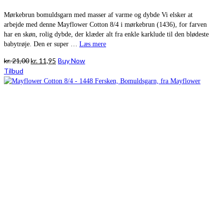
Mørkebrun bomuldsgarn med masser af varme og dybde Vi elsker at
arbejde med denne Mayflower Cotton 8/4 i mørkebrun (1436), for farven
har en skøn, rolig dybde, der klæder alt fra enkle karklude til den blødeste
babytrøje. Den er super …
Læs mere
Den
Den
kr.
21,00
kr.
11,95
Buy Now
oprindelige
aktuelle
Tilbud
pris
pris
var:
er:
kr. 21,00.
kr. 11,95.