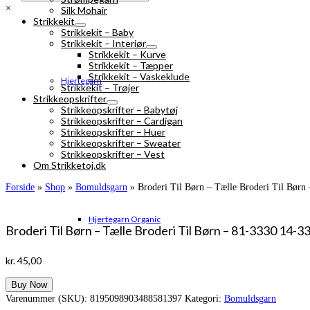
×
Silk Mohair
Strikkekit
Strikkekit – Baby
Strikkekit – Interiør
Strikkekit – Kurve
Strikkekit – Tæpper
Strikkekit – Vaskeklude
Hjertegarn
Strikkekit – Trøjer
Strikkeopskrifter
Strikkeopskrifter – Babytøj
Strikkeopskrifter – Cardigan
Strikkeopskrifter – Huer
Strikkeopskrifter – Sweater
Strikkeopskrifter – Vest
Om Strikketoj.dk
Forside
»
Shop
»
Bomuldsgarn
»
Broderi Til Børn – Tælle Broderi Til Børn
Hjertegarn Organic
Broderi Til Børn – Tælle Broderi Til Børn – 81-3330 14-3
kr.
45,00
Buy Now
Varenummer (SKU):
8195098903488581397
Kategori:
Bomuldsgarn