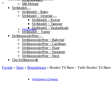
×
Silk Mohair
Strikkekit
Strikkekit – Baby
Strikkekit – Interiør
Strikkekit – Kurve
Strikkekit – Tæpper
Strikkekit – Vaskeklude
Hjertegarn
Strikkekit – Trøjer
Strikkeopskrifter
Strikkeopskrifter – Babytøj
Strikkeopskrifter – Cardigan
Strikkeopskrifter – Huer
Strikkeopskrifter – Sweater
Strikkeopskrifter – Vest
Om Strikketoj.dk
Forside
»
Shop
»
Bomuldsgarn
»
Broderi Til Børn – Tælle Broderi Til Børn
Hjertegarn Organic