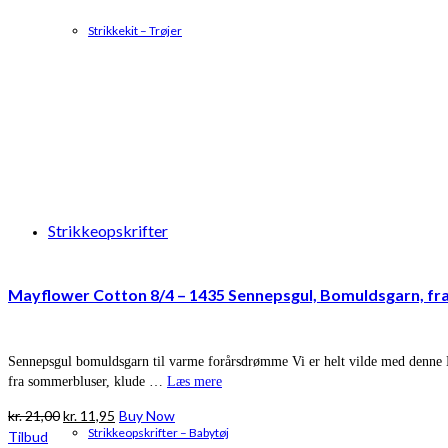
Strikkekit – Trøjer
Strikkeopskrifter
Mayflower Cotton 8/4 – 1435 Sennepsgul, Bomuldsgarn, fr
Sennepsgul bomuldsgarn til varme forårsdrømme Vi er helt vilde med denne Ma
fra sommerbluser, klude …
Læs mere
Den
Den
kr.
21,00
kr.
11,95
Buy Now
Strikkeopskrifter – Babytøj
oprindelige
aktuelle
Tilbud