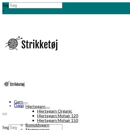
Søg
×
Garn
Garn
Hjertegarn
Hjertegarn Organic
Hjertegarn Mohair 120
Hjertegarn Mohair 150
Bomuldsgarn
Søg
Strømpegarn