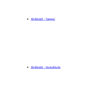
Strikkekit – Tæpper
Strikkekit – Vaskeklude