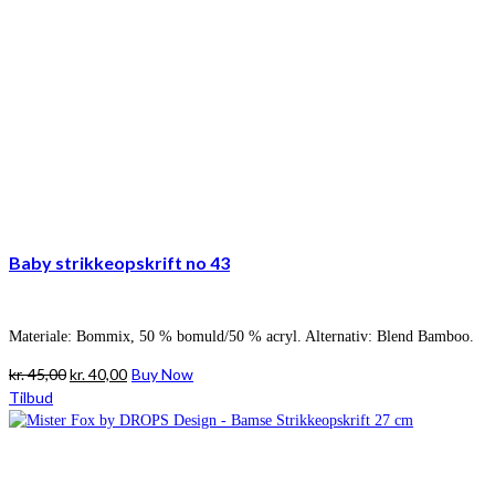
Baby strikkeopskrift no 43
Materiale: Bommix, 50 % bomuld/50 % acryl. Alternativ: Blend Bamboo.
Den
Den
kr.
45,00
kr.
40,00
Buy Now
oprindelige
aktuelle
Tilbud
pris
pris
var:
er:
kr. 45,00.
kr. 40,00.