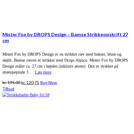
Mister Fox by DROPS Design – Bamse Strikkeopskrift 27
cm
Mister Fox by DROPS Design er en strikket ræv med bukser, bluse og
sløjfe. Bamse ræven er strikket med Drops Alpaca. Mister Fox by DROPS
Design måler ca. 27 cm i højden (inklusiv ørene). Den er strikket på
strømpepinde 3 …
Læs mere
Den
Den
kr.
195,00
kr.
120,75
Buy Now
oprindelige
aktuelle
Tilbud
pris
pris
var:
er:
kr. 195,00.
kr. 120,75.