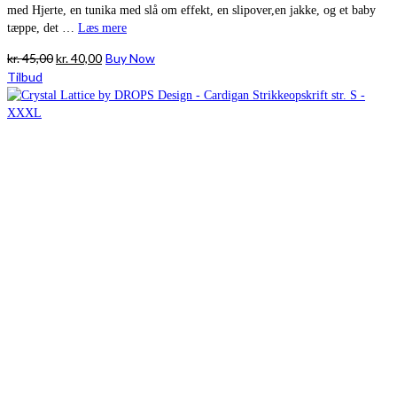
med Hjerte, en tunika med slå om effekt, en slipover,en jakke, og et baby
tæppe, det …
Læs mere
Den
Den
kr.
45,00
kr.
40,00
Buy Now
oprindelige
aktuelle
Tilbud
pris
pris
var:
er:
kr. 45,00.
kr. 40,00.