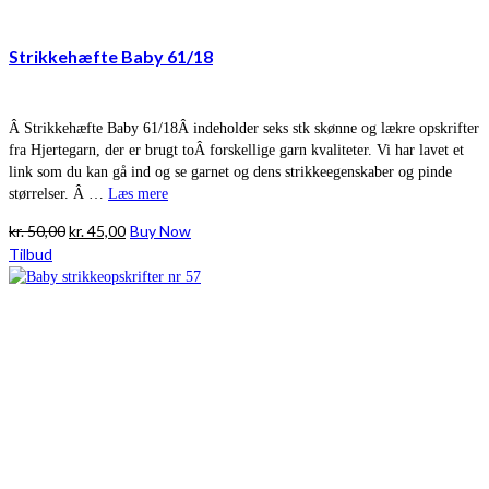
Strikkehæfte Baby 61/18
Â Strikkehæfte Baby 61/18Â indeholder seks stk skønne og lækre opskrifter
fra Hjertegarn, der er brugt toÂ forskellige garn kvaliteter. Vi har lavet et
link som du kan gå ind og se garnet og dens strikkeegenskaber og pinde
størrelser. Â …
Læs mere
Den
Den
kr.
50,00
kr.
45,00
Buy Now
oprindelige
aktuelle
Tilbud
pris
pris
var:
er:
kr. 50,00.
kr. 45,00.