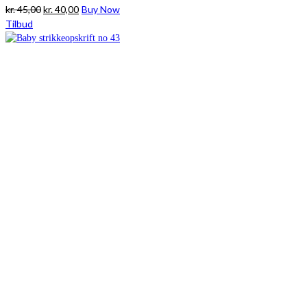
Den
Den
kr.
45,00
kr.
40,00
Buy Now
oprindelige
aktuelle
Tilbud
pris
pris
var:
er:
kr. 45,00.
kr. 40,00.