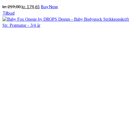
Den
Den
kr.
259,00
kr.
174,65
Buy Now
oprindelige
aktuelle
Tilbud
pris
pris
var:
er:
kr. 259,00.
kr. 174,65.