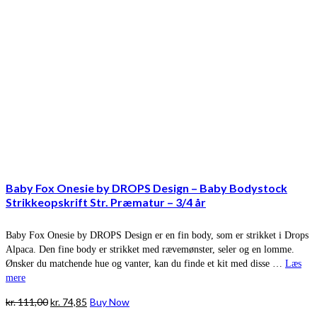
Baby Fox Onesie by DROPS Design – Baby Bodystock
Strikkeopskrift Str. Præmatur – 3/4 år
Baby Fox Onesie by DROPS Design er en fin body, som er strikket i Drops
Alpaca. Den fine body er strikket med rævemønster, seler og en lomme.
Ønsker du matchende hue og vanter, kan du finde et kit med disse …
Læs
mere
Den
Den
kr.
111,00
kr.
74,85
Buy Now
oprindelige
aktuelle