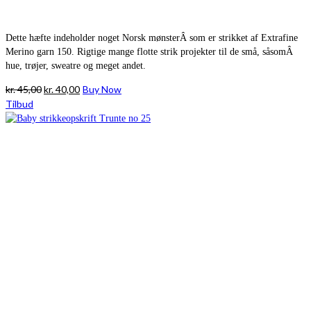
Dette hæfte indeholder noget Norsk mønsterÂ som er strikket af Extrafine
Merino garn 150. Rigtige mange flotte strik projekter til de små, såsomÂ
hue, trøjer, sweatre og meget andet.
Den
Den
kr.
45,00
kr.
40,00
Buy Now
oprindelige
aktuelle
Tilbud
pris
pris
var:
er:
kr. 45,00.
kr. 40,00.