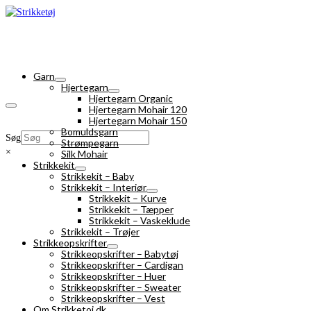
Garn
Hjertegarn
Hjertegarn Organic
Hjertegarn Mohair 120
Hjertegarn Mohair 150
Bomuldsgarn
Søg
Strømpegarn
×
Silk Mohair
Strikkekit
Strikkekit – Baby
Strikkekit – Interiør
Strikkekit – Kurve
Strikkekit – Tæpper
Strikkekit – Vaskeklude
Strikkekit – Trøjer
Strikkeopskrifter
Strikkeopskrifter – Babytøj
Strikkeopskrifter – Cardigan
Strikkeopskrifter – Huer
Strikkeopskrifter – Sweater
Strikkeopskrifter – Vest
Om Strikketoj.dk