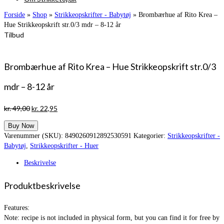
Forside
»
Shop
»
Strikkeopskrifter - Babytøj
»
Brombærhue af Rito Krea –
Hue Strikkeopskrift str.0/3 mdr – 8-12 år
Tilbud
Brombærhue af Rito Krea – Hue Strikkeopskrift str.0/3
mdr – 8-12 år
Den
Den
kr.
49,00
kr.
22,95
oprindelige
aktuelle
Buy Now
pris
pris
Varenummer (SKU):
8490260912892530591
Kategorier:
Strikkeopskrifter -
var:
er:
Babytøj
,
Strikkeopskrifter - Huer
kr. 49,00.
kr. 22,95.
Beskrivelse
Produktbeskrivelse
Features:
Note: recipe is not included in physical form, but you can find it for free by