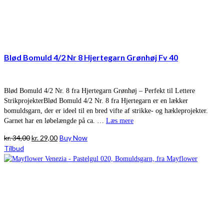
Blød Bomuld 4/2 Nr 8 Hjertegarn Grønhøj Fv 40
Blød Bomuld 4/2 Nr. 8 fra Hjertegarn Grønhøj – Perfekt til Lettere
StrikprojekterBlød Bomuld 4/2 Nr. 8 fra Hjertegarn er en lækker
bomuldsgarn, der er ideel til en bred vifte af strikke- og hækleprojekter.
Garnet har en løbelængde på ca. …
Læs mere
Den
Den
kr.
34,00
kr.
29,00
Buy Now
oprindelige
aktuelle
Tilbud
pris
pris
var:
er:
kr. 34,00.
kr. 29,00.