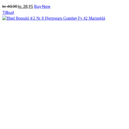
Den
Den
kr.
60,00
kr.
38,95
Buy Now
oprindelige
aktuelle
Tilbud
pris
pris
var:
er:
kr. 60,00.
kr. 38,95.