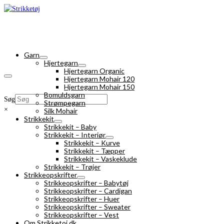
Garn
Hjertegarn
Hjertegarn Organic
Hjertegarn Mohair 120
Hjertegarn Mohair 150
Bomuldsgarn
Søg
Strømpegarn
×
Silk Mohair
Strikkekit
Strikkekit – Baby
Strikkekit – Interiør
Strikkekit – Kurve
Strikkekit – Tæpper
Strikkekit – Vaskeklude
Strikkekit – Trøjer
Strikkeopskrifter
Strikkeopskrifter – Babytøj
Strikkeopskrifter – Cardigan
Strikkeopskrifter – Huer
Strikkeopskrifter – Sweater
Strikkeopskrifter – Vest
Om Strikketoj.dk