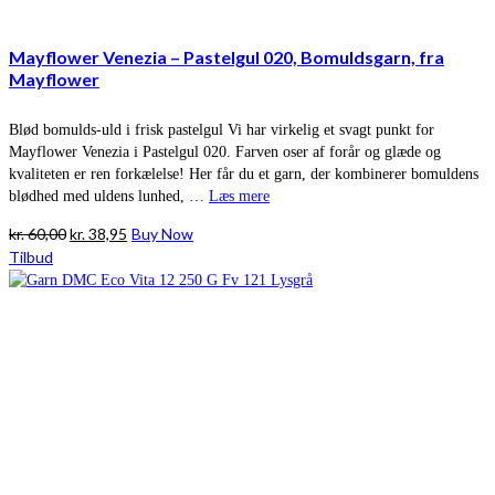
Mayflower Venezia – Pastelgul 020, Bomuldsgarn, fra
Mayflower
Blød bomulds-uld i frisk pastelgul Vi har virkelig et svagt punkt for
Mayflower Venezia i Pastelgul 020. Farven oser af forår og glæde og
kvaliteten er ren forkælelse! Her får du et garn, der kombinerer bomuldens
blødhed med uldens lunhed, …
Læs mere
Den
Den
kr.
60,00
kr.
38,95
Buy Now
oprindelige
aktuelle
Tilbud
pris
pris
var:
er:
kr. 60,00.
kr. 38,95.