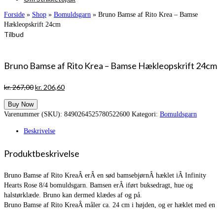
Forside
»
Shop
»
Bomuldsgarn
»
Bruno Bamse af Rito Krea – Bamse
Hækleopskrift 24cm
Tilbud
Bruno Bamse af Rito Krea – Bamse Hækleopskrift 24cm
Den
Den
kr.
267,00
kr.
206,60
oprindelige
aktuelle
Buy Now
pris
pris
Varenummer (SKU):
8490264525780522600
Kategori:
Bomuldsgarn
var:
er:
kr. 267,00.
kr. 206,60.
Beskrivelse
Produktbeskrivelse
Bruno Bamse af Rito KreaÂ erÂ en sød bamsebjørnÂ hæklet iÂ Infinity
Hearts Rose 8/4 bomuldsgarn. Bamsen erÂ iført buksedragt, hue og
halstørklæde. Bruno kan dermed klædes af og på.
Bruno Bamse af Rito KreaÂ måler ca. 24 cm i højden, og er hæklet med en