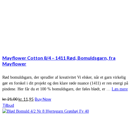
Mayflower Cotton 8/4 – 1411 Rød, Bomuldsgarn, fra
Mayflower
Rød bomuldsgarn, der sprudler af kreativitet Vi elsker, når et garn virkelig
gør en forskel i dit projekt og den klare røde nuance (1411) er ren energi på
pindene. Her får du et 100 % bomuldsgarn, der føles blødt, er …
Læs mere
Den
Den
kr.
21,00
kr.
11,95
Buy Now
oprindelige
aktuelle
Tilbud
pris
pris
var:
er:
kr. 21,00.
kr. 11,95.