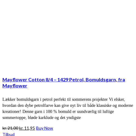
Mayflower Cotton 8/4 – 1429 Petrol, Bomuldsgarn, fra
Mayflower
Lækker bomuldsgarn i petrol perfekt til sommerens projekter Vi elsker,
hvordan den dybe petrolfarve kan give nyt liv til både klassiske og moderne
kreationer! Denne garn i 100 % bomuld er uundværlig til luftige
sommertoppe, bløde karklude og det yndigste
Den
Den
kr.
21,00
kr.
11,95
Buy Now
oprindelige
aktuelle
Tilbud