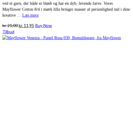
ved et garn, der både er blødt og har en dyb, levende farve. Vores
Mayflower Cotton 8/4 i mørk lilla bringer masser af personlighed ind i dine
kreative …
Læs mere
Den
Den
kr.
21,00
kr.
11,95
Buy Now
oprindelige
aktuelle
Tilbud
pris
pris
var:
er:
kr. 21,00.
kr. 11,95.