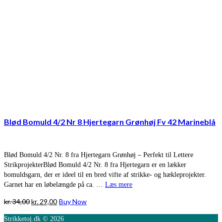
Blød Bomuld 4/2 Nr 8 Hjertegarn Grønhøj Fv 42 Marineblå
Blød Bomuld 4/2 Nr. 8 fra Hjertegarn Grønhøj – Perfekt til Lettere
StrikprojekterBlød Bomuld 4/2 Nr. 8 fra Hjertegarn er en lækker
bomuldsgarn, der er ideel til en bred vifte af strikke- og hækleprojekter.
Garnet har en løbelængde på ca. …
Læs mere
Den
Den
kr.
34,00
kr.
29,00
Buy Now
oprindelige
aktuelle
Strikketoj.dk © 2026
pris
pris