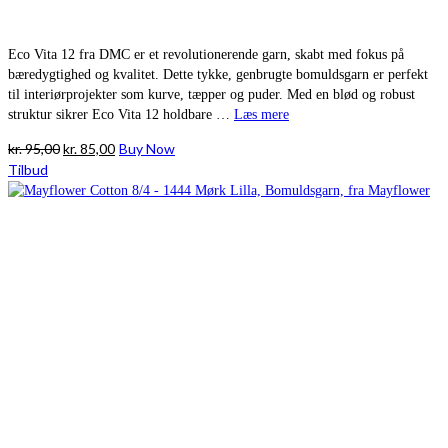
Eco Vita 12 fra DMC er et revolutionerende garn, skabt med fokus på
bæredygtighed og kvalitet. Dette tykke, genbrugte bomuldsgarn er perfekt
til interiørprojekter som kurve, tæpper og puder. Med en blød og robust
struktur sikrer Eco Vita 12 holdbare …
Læs mere
Den
Den
kr.
95,00
kr.
85,00
Buy Now
oprindelige
aktuelle
Tilbud
pris
pris
var:
er:
kr. 95,00.
kr. 85,00.