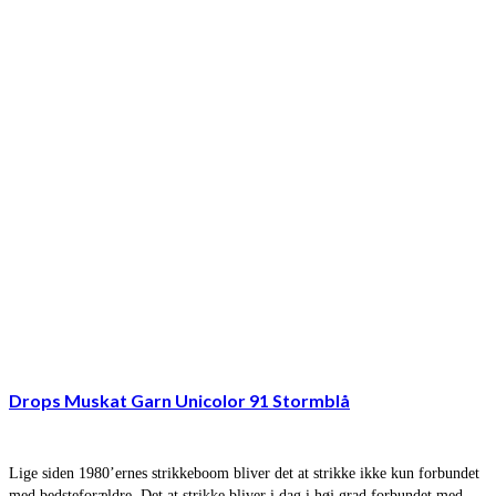
Drops Muskat Garn Unicolor 91 Stormblå
Lige siden 1980’ernes strikkeboom bliver det at strikke ikke kun forbundet
med bedsteforældre. Det at strikke bliver i dag i høj grad forbundet med