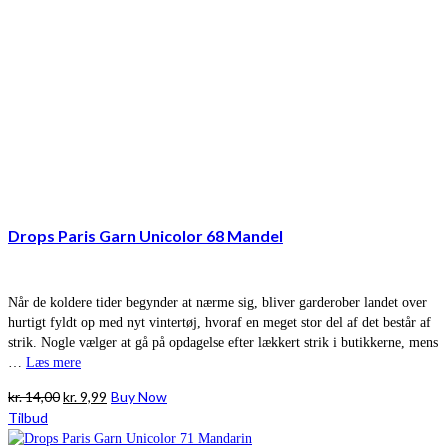
Drops Paris Garn Unicolor 68 Mandel
Når de koldere tider begynder at nærme sig, bliver garderober landet over
hurtigt fyldt op med nyt vintertøj, hvoraf en meget stor del af det består af
strik. Nogle vælger at gå på opdagelse efter lækkert strik i butikkerne, mens
…
Læs mere
Den
Den
kr.
14,00
kr.
9,99
Buy Now
oprindelige
aktuelle
Tilbud
pris
pris