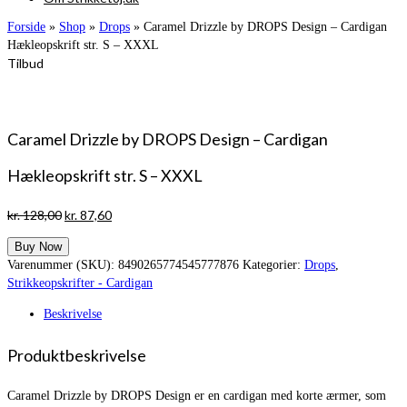
Forside
»
Shop
»
Drops
»
Caramel Drizzle by DROPS Design – Cardigan
Hækleopskrift str. S – XXXL
Tilbud
Caramel Drizzle by DROPS Design – Cardigan
Hækleopskrift str. S – XXXL
Den
Den
kr.
128,00
kr.
87,60
oprindelige
aktuelle
Buy Now
pris
pris
Varenummer (SKU):
8490265774545777876
Kategorier:
Drops
,
var:
er:
Strikkeopskrifter - Cardigan
kr. 128,00.
kr. 87,60.
Beskrivelse
Produktbeskrivelse
Caramel Drizzle by DROPS Design er en cardigan med korte ærmer, som