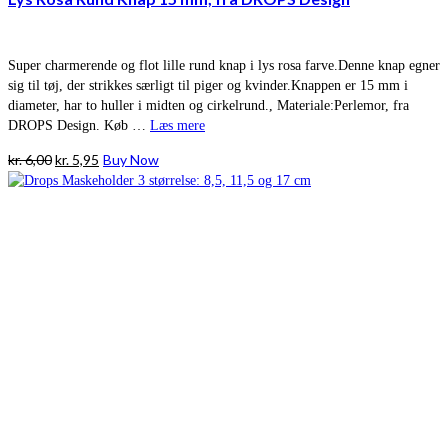
Super charmerende og flot lille rund knap i lys rosa farve.Denne knap egner
sig til tøj, der strikkes særligt til piger og kvinder.Knappen er 15 mm i
diameter, har to huller i midten og cirkelrund., Materiale:Perlemor, fra
DROPS Design. Køb …
Læs mere
Den
Den
kr.
6,00
kr.
5,95
Buy Now
oprindelige
aktuelle
pris
pris
var:
er:
kr. 6,00.
kr. 5,95.