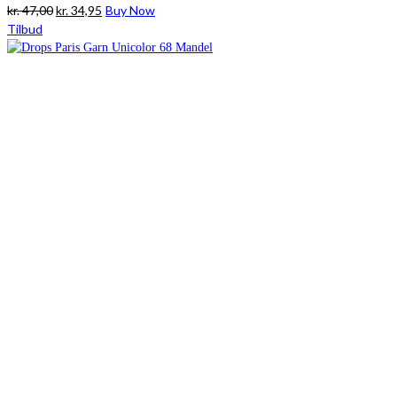
Den
Den
kr.
47,00
kr.
34,95
Buy Now
oprindelige
aktuelle
Tilbud
pris
pris
var:
er:
kr. 47,00.
kr. 34,95.