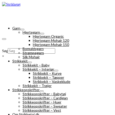
Garn
Hjertegarn
Hjertegarn Organic
Hjertegarn Mohair 120
Hjertegarn Mohair 150
Bomuldsgarn
Søg
Strømpegarn
×
Silk Mohair
Strikkekit
Strikkekit – Baby
Strikkekit – Interiør
Strikkekit – Kurve
Strikkekit – Tæpper
Strikkekit – Vaskeklude
Strikkekit – Trøjer
Strikkeopskrifter
Strikkeopskrifter – Babytøj
Strikkeopskrifter – Cardigan
Strikkeopskrifter – Huer
Strikkeopskrifter – Sweater
Strikkeopskrifter – Vest
Om Strikketoj.dk