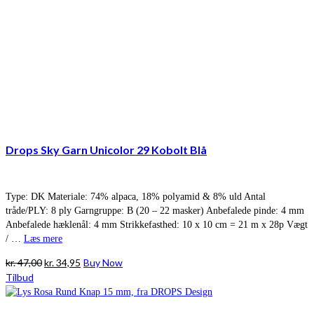
Drops Sky Garn Unicolor 29 Kobolt Blå
Type: DK Materiale: 74% alpaca, 18% polyamid & 8% uld Antal
tråde/PLY: 8 ply Garngruppe: B (20 – 22 masker) Anbefalede pinde: 4 mm
Anbefalede hæklenål: 4 mm Strikkefasthed: 10 x 10 cm = 21 m x 28p Vægt
/ …
Læs mere
Den
Den
kr.
47,00
kr.
34,95
Buy Now
oprindelige
aktuelle
Tilbud
pris
pris
var:
er: