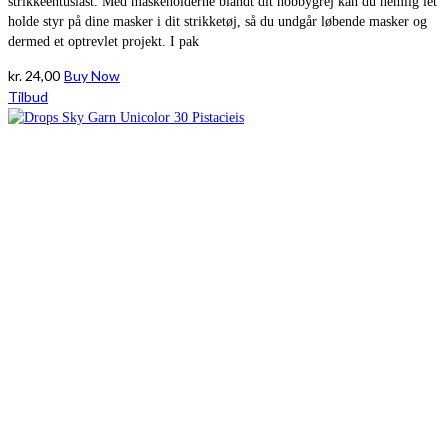
strikkeentusiast. Med maskeholderne blandt dit hobbygrej kan du nemlig let
holde styr på dine masker i dit strikketøj, så du undgår løbende masker og
dermed et optrevlet projekt. I pak
kr.
24,00
Buy Now
Tilbud