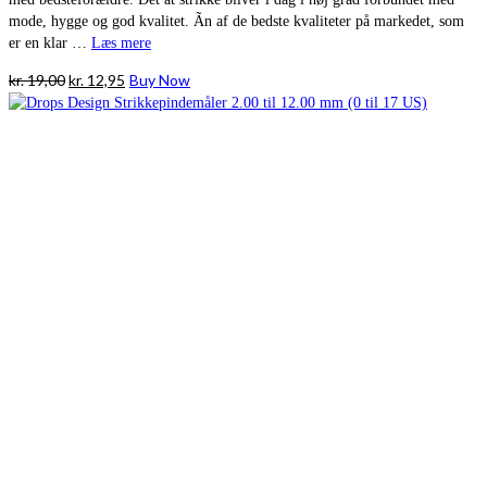
mode, hygge og god kvalitet. Ãn af de bedste kvaliteter på markedet, som
er en klar …
Læs mere
Den
Den
kr.
19,00
kr.
12,95
Buy Now
oprindelige
aktuelle
pris
pris
var:
er:
kr. 19,00.
kr. 12,95.