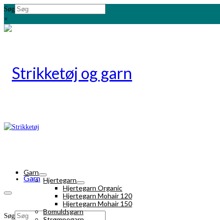
Søg
×
Garn
Garn
Hjertegarn
Hjertegarn Organic
Hjertegarn Mohair 120
Hjertegarn Mohair 150
Bomuldsgarn
Søg
Strømpegarn