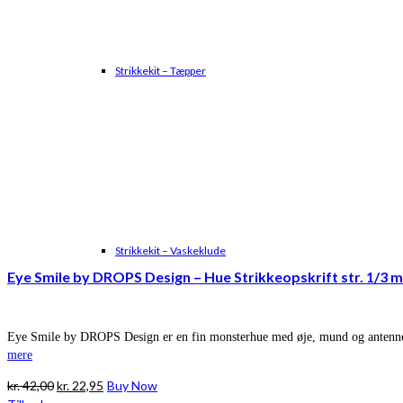
Strikkekit – Tæpper
Strikkekit – Vaskeklude
Eye Smile by DROPS Design – Hue Strikkeopskrift str. 1/3 m
Eye Smile by DROPS Design er en fin monsterhue med øje, mund og antenner.
mere
Den
Den
kr.
42,00
kr.
22,95
Buy Now
oprindelige
aktuelle