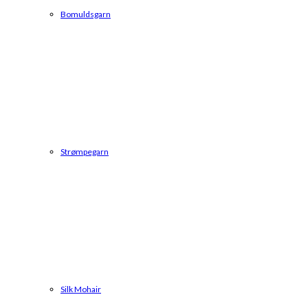
Bomuldsgarn
Strømpegarn
Silk Mohair