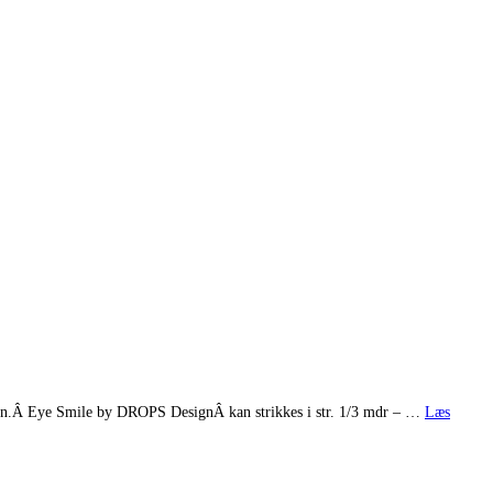
lavn.Â Eye Smile by DROPS DesignÂ kan strikkes i str. 1/3 mdr – …
Læs