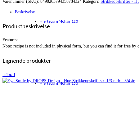
Varenummer (SKU):
8490263794358784324
Kategori:
Strikkeopskrifter - H
var:
er:
kr. 117,00.
kr. 96,00.
Beskrivelse
Hjertegarn Mohair 120
Produktbeskrivelse
Features:
Note: recipe is not included in physical form, but you can find it for free by 
Lignende produkter
Tilbud
Hjertegarn Mohair 150