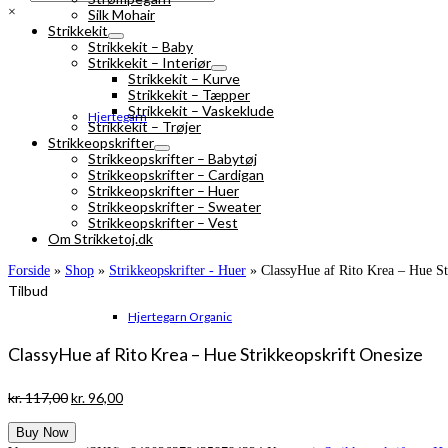
×
Silk Mohair
Strikkekit
Strikkekit – Baby
Strikkekit – Interiør
Strikkekit – Kurve
Strikkekit – Tæpper
Strikkekit – Vaskeklude
Hjertegarn
Strikkekit – Trøjer
Strikkeopskrifter
Strikkeopskrifter – Babytøj
Strikkeopskrifter – Cardigan
Strikkeopskrifter – Huer
Strikkeopskrifter – Sweater
Strikkeopskrifter – Vest
Om Strikketoj.dk
Forside
»
Shop
»
Strikkeopskrifter - Huer
»
ClassyHue af Rito Krea – Hue St
Tilbud
Hjertegarn Organic
ClassyHue af Rito Krea – Hue Strikkeopskrift Onesize
Den
Den
kr.
117,00
kr.
96,00
oprindelige
aktuelle
Buy Now
pris
pris