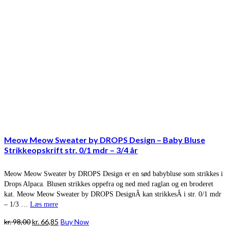
Meow Meow Sweater by DROPS Design – Baby Bluse
Strikkeopskrift str. 0/1 mdr – 3/4 år
Meow Meow Sweater by DROPS Design er en sød babybluse som strikkes i
Drops Alpaca. Blusen strikkes oppefra og ned med raglan og en broderet
kat. Meow Meow Sweater by DROPS DesignÂ kan strikkesÂ i str. 0/1 mdr
– 1/3 …
Læs mere
Den
Den
kr.
98,00
kr.
66,85
Buy Now