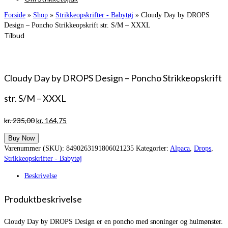
Forside
»
Shop
»
Strikkeopskrifter - Babytøj
»
Cloudy Day by DROPS
Design – Poncho Strikkeopskrift str. S/M – XXXL
Tilbud
Cloudy Day by DROPS Design – Poncho Strikkeopskrift
str. S/M – XXXL
Den
Den
kr.
235,00
kr.
164,75
oprindelige
aktuelle
Buy Now
pris
pris
Varenummer (SKU):
8490263191806021235
Kategorier:
Alpaca
,
Drops
,
var:
er:
Strikkeopskrifter - Babytøj
kr. 235,00.
kr. 164,75.
Beskrivelse
Produktbeskrivelse
Cloudy Day by DROPS Design er en poncho med snoninger og hulmønster.