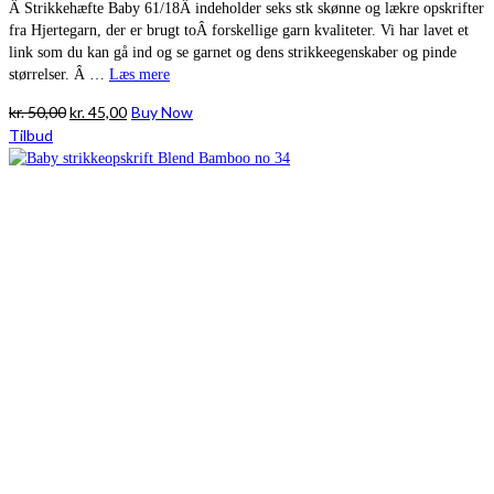
Â Strikkehæfte Baby 61/18Â indeholder seks stk skønne og lækre opskrifter
fra Hjertegarn, der er brugt toÂ forskellige garn kvaliteter. Vi har lavet et
link som du kan gå ind og se garnet og dens strikkeegenskaber og pinde
størrelser. Â …
Læs mere
Den
Den
kr.
50,00
kr.
45,00
Buy Now
oprindelige
aktuelle
Tilbud
pris
pris
var:
er:
kr. 50,00.
kr. 45,00.