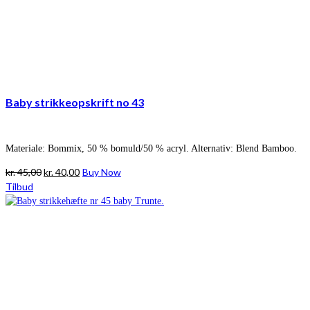
Baby strikkeopskrift no 43
Materiale: Bommix, 50 % bomuld/50 % acryl. Alternativ: Blend Bamboo.
Den
Den
kr.
45,00
kr.
40,00
Buy Now
oprindelige
aktuelle
Tilbud
pris
pris
var:
er:
kr. 45,00.
kr. 40,00.