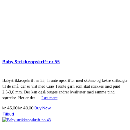
Baby Strikkeopskrift nr 55
Babystrikkeopskrift nr 55, Trunte opskrifter med skønne og lækre striksager
til de små, der er vist med Ciao Trunte garn som skal strikkes med pind
2,5-3,0 mm. Der kan også bruges andrer kvaliteter med samme pind
størrelse. Her er der …
Læs mere
Den
Den
kr.
45,00
kr.
40,00
Buy Now
oprindelige
aktuelle
Tilbud
pris
pris
var:
er: