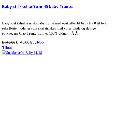
Baby strikkehæfte nr 45 baby Trunte.
Baby strikkehæfte nr 45 baby trunte med opskrifter til baby fra 0 til to år,
seks flotte modeller som skal strikkes med vores bløde og dejlige
strikkegarn Ciao Trunte, som er 100% uldgarn. Â Â
Den
Den
kr.
45,00
kr.
40,00
Buy Now
oprindelige
aktuelle
Tilbud
pris
pris
var:
er:
kr. 45,00.
kr. 40,00.