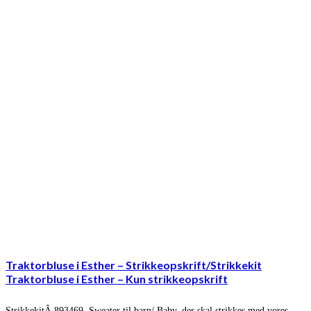
Traktorbluse i Esther – Strikkeopskrift/Strikkekit
Traktorbluse i Esther – Kun strikkeopskrift
StrikkekitÂ 893469. Sweater til barn/ Baby, der skal strikkes med vores