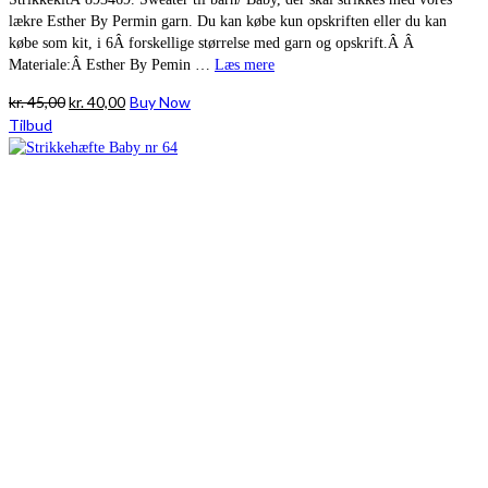
lækre Esther By Permin garn. Du kan købe kun opskriften eller du kan
købe som kit, i 6Â forskellige størrelse med garn og opskrift.Â Â
Materiale:Â Esther By Pemin …
Læs mere
Den
Den
kr.
45,00
kr.
40,00
Buy Now
oprindelige
aktuelle
Tilbud
pris
pris
var:
er:
kr. 45,00.
kr. 40,00.