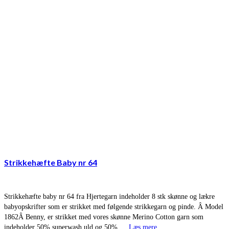
Strikkehæfte Baby nr 64
Strikkehæfte baby nr 64 fra Hjertegarn indeholder 8 stk skønne og lækre
babyopskrifter som er strikket med følgende strikkegarn og pinde. Â Model
1862Â Benny, er strikket med vores skønne Merino Cotton garn som
indeholder 50% superwash uld og 50% …
Læs mere