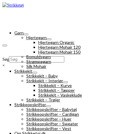
Garn
Hjertegarn
Hjertegarn Organic
Hjertegarn Mohair 120
Hjertegarn Mohair 150
Bomuldsgarn
Søg
Strømpegarn
×
Silk Mohair
Strikkekit
Strikkekit – Baby
Strikkekit – Interiør
Strikkekit – Kurve
Strikkekit – Tæpper
Strikkekit – Vaskeklude
Strikkekit – Trøjer
Strikkeopskrifter
Strikkeopskrifter – Babytøj
Strikkeopskrifter – Cardigan
Strikkeopskrifter – Huer
Strikkeopskrifter – Sweater
Strikkeopskrifter – Vest
Om Strikketoj.dk