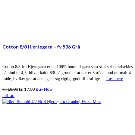
Cotton 8/8 Hjertegarn – fv 536 Grå
Cotton 8/8 fra Hjertegarn er en 100% bomuldsgarn som skal strikkes/hækles
på pind nr 4,5, bliver kaldt 8/8 på grund af at der er 8 tråde mod normalt 4
tråde, hvilket gør at den egner sig rigtigt godt til kraftige …
Læs mere
Den
Den
kr.
18,00
kr.
17,00
Buy Now
oprindelige
aktuelle
Tilbud
pris
pris
var:
er:
kr. 18,00.
kr. 17,00.