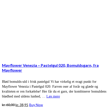
Mayflower Venezia – Pastelgul 020, Bomuldsgarn, fra
Mayflower
Blød bomulds-uld i frisk pastelgul Vi har virkelig et svagt punkt for
Mayflower Venezia i Pastelgul 020. Farven oser af forår og glæde og
kvaliteten er ren forkælelse! Her får du et garn, der kombinerer bomuldens
blødhed med uldens lunhed, …
Læs mere
Den
Den
kr.
60,00
kr.
38,95
Buy Now
oprindelige
aktuelle