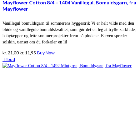
Mayflower Cotton 8/4 – 1404 Vanillegul, Bomuldsgarn, fra
Mayflower
Vanillegul bomuldsgarn til sommerens hyggestrik Vi er helt vilde med den
bløde og vanillegule bomuldskvalitet, som gør det en leg at trylle karklude,
babytæpper og lette sommerprojekter frem på pindene. Farven spreder
solskin, uanset om du forkæler en lil
Den
Den
kr.
21,00
kr.
11,95
Buy Now
oprindelige
aktuelle
Tilbud
pris
pris
var:
er:
kr. 21,00.
kr. 11,95.