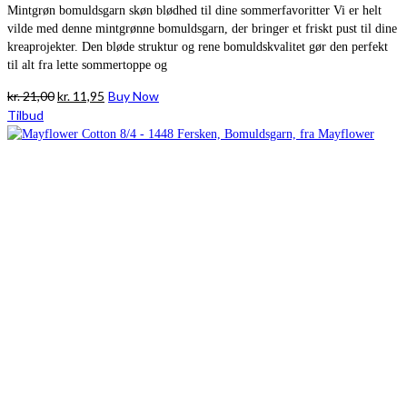
Mintgrøn bomuldsgarn skøn blødhed til dine sommerfavoritter Vi er helt
vilde med denne mintgrønne bomuldsgarn, der bringer et friskt pust til dine
kreaprojekter. Den bløde struktur og rene bomuldskvalitet gør den perfekt
til alt fra lette sommertoppe og
Den
Den
kr.
21,00
kr.
11,95
Buy Now
oprindelige
aktuelle
Tilbud
pris
pris
var:
er:
kr. 21,00.
kr. 11,95.