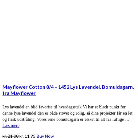
Mayflower Cotton 8/4 – 1452 Lys Lavendel, Bomuldsgarn,
fra Mayflower
Lys lavendel en blid favorite til hverdagsstrik Vi har et blødt punkt for
denne lyse lavendel den er både støvet og rolig, så dine projekter får en let
og frisk udstråling. Vores rene bomuldsgarn er elsket til alt fra luftige …
Læs mere
Den
Den
kr.
21,00
kr.
11,95
Buy Now