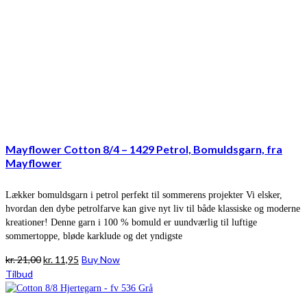
Mayflower Cotton 8/4 – 1429 Petrol, Bomuldsgarn, fra
Mayflower
Lækker bomuldsgarn i petrol perfekt til sommerens projekter Vi elsker,
hvordan den dybe petrolfarve kan give nyt liv til både klassiske og moderne
kreationer! Denne garn i 100 % bomuld er uundværlig til luftige
sommertoppe, bløde karklude og det yndigste
Den
Den
kr.
21,00
kr.
11,95
Buy Now
oprindelige
aktuelle
Tilbud
pris
pris
var:
er: