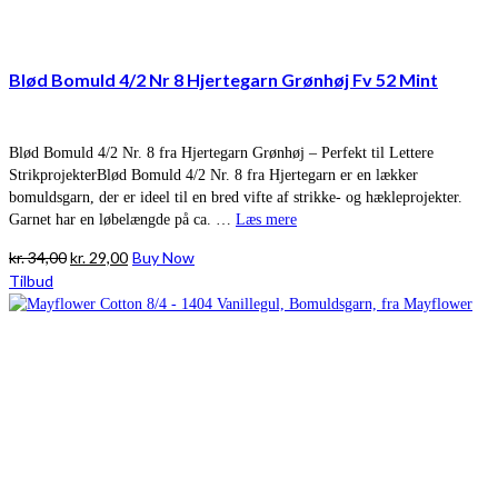
Blød Bomuld 4/2 Nr 8 Hjertegarn Grønhøj Fv 52 Mint
Blød Bomuld 4/2 Nr. 8 fra Hjertegarn Grønhøj – Perfekt til Lettere
StrikprojekterBlød Bomuld 4/2 Nr. 8 fra Hjertegarn er en lækker
bomuldsgarn, der er ideel til en bred vifte af strikke- og hækleprojekter.
Garnet har en løbelængde på ca. …
Læs mere
Den
Den
kr.
34,00
kr.
29,00
Buy Now
oprindelige
aktuelle
Tilbud
pris
pris
var:
er:
kr. 34,00.
kr. 29,00.