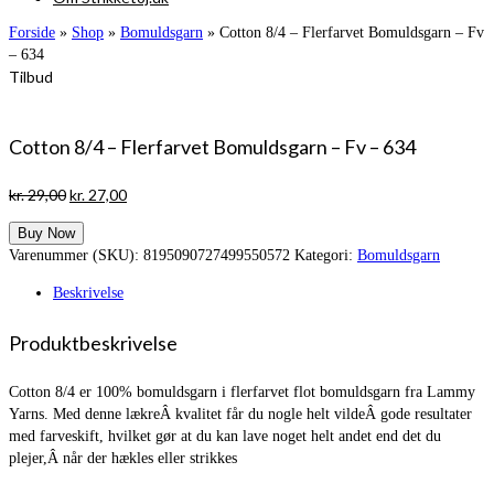
Forside
»
Shop
»
Bomuldsgarn
»
Cotton 8/4 – Flerfarvet Bomuldsgarn – Fv
– 634
Tilbud
Cotton 8/4 – Flerfarvet Bomuldsgarn – Fv – 634
Den
Den
kr.
29,00
kr.
27,00
oprindelige
aktuelle
Buy Now
pris
pris
Varenummer (SKU):
8195090727499550572
Kategori:
Bomuldsgarn
var:
er:
kr. 29,00.
kr. 27,00.
Beskrivelse
Produktbeskrivelse
Cotton 8/4 er 100% bomuldsgarn i flerfarvet flot bomuldsgarn fra Lammy
Yarns. Med denne lækreÂ kvalitet får du nogle helt vildeÂ gode resultater
med farveskift, hvilket gør at du kan lave noget helt andet end det du
plejer,Â når der hækles eller strikkes