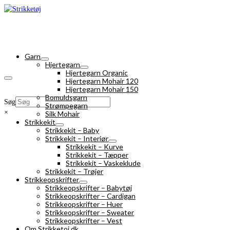
Garn
Hjertegarn
Hjertegarn Organic
Hjertegarn Mohair 120
Hjertegarn Mohair 150
Bomuldsgarn
Søg
Strømpegarn
×
Silk Mohair
Strikkekit
Strikkekit – Baby
Strikkekit – Interiør
Strikkekit – Kurve
Strikkekit – Tæpper
Strikkekit – Vaskeklude
Strikkekit – Trøjer
Strikkeopskrifter
Strikkeopskrifter – Babytøj
Strikkeopskrifter – Cardigan
Strikkeopskrifter – Huer
Strikkeopskrifter – Sweater
Strikkeopskrifter – Vest
Om Strikketoj.dk