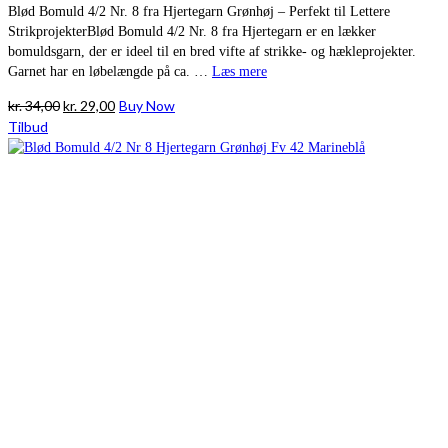
Blød Bomuld 4/2 Nr. 8 fra Hjertegarn Grønhøj – Perfekt til Lettere
StrikprojekterBlød Bomuld 4/2 Nr. 8 fra Hjertegarn er en lækker
bomuldsgarn, der er ideel til en bred vifte af strikke- og hækleprojekter.
Garnet har en løbelængde på ca. …
Læs mere
Den
Den
kr.
34,00
kr.
29,00
Buy Now
oprindelige
aktuelle
Tilbud
pris
pris
var:
er:
kr. 34,00.
kr. 29,00.