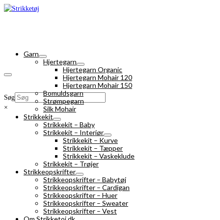
Garn
Hjertegarn
Hjertegarn Organic
Hjertegarn Mohair 120
Hjertegarn Mohair 150
Bomuldsgarn
Søg
Strømpegarn
×
Silk Mohair
Strikkekit
Strikkekit – Baby
Strikkekit – Interiør
Strikkekit – Kurve
Strikkekit – Tæpper
Strikkekit – Vaskeklude
Strikkekit – Trøjer
Strikkeopskrifter
Strikkeopskrifter – Babytøj
Strikkeopskrifter – Cardigan
Strikkeopskrifter – Huer
Strikkeopskrifter – Sweater
Strikkeopskrifter – Vest
Om Strikketoj.dk