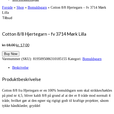
Forside
»
Shop
»
Bomuldsgarn
»
Cotton 8/8 Hjertegarn – fv 3714 Mørk
Lilla
Tilbud
Cotton 8/8 Hjertegarn – fv 3714 Mørk Lilla
Den
Den
kr.
18,00
kr.
17,00
oprindelige
aktuelle
Buy Now
pris
pris
Varenummer (SKU):
8195095086310185155
Kategori:
Bomuldsgarn
var:
er:
kr. 18,00.
kr. 17,00.
Beskrivelse
Produktbeskrivelse
Cotton 8/8 fra Hjertegarn er en 100% bomuldsgarn som skal strikkes/hækles
på pind nr 4,5, bliver kaldt 8/8 på grund af at der er 8 tråde mod normalt 4
tråde, hvilket gør at den egner sig rigtigt godt til kraftige projekter, såsom
tykke håndklæder, gryddel