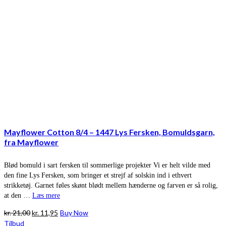
Mayflower Cotton 8/4 – 1447 Lys Fersken, Bomuldsgarn,
fra Mayflower
Blød bomuld i sart fersken til sommerlige projekter Vi er helt vilde med
den fine Lys Fersken, som bringer et strejf af solskin ind i ethvert
strikketøj. Garnet føles skønt blødt mellem hænderne og farven er så rolig,
at den …
Læs mere
Den
Den
kr.
21,00
kr.
11,95
Buy Now
oprindelige
aktuelle
Tilbud