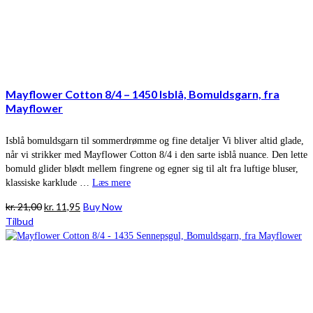
Mayflower Cotton 8/4 – 1450 Isblå, Bomuldsgarn, fra
Mayflower
Isblå bomuldsgarn til sommerdrømme og fine detaljer Vi bliver altid glade,
når vi strikker med Mayflower Cotton 8/4 i den sarte isblå nuance. Den lette
bomuld glider blødt mellem fingrene og egner sig til alt fra luftige bluser,
klassiske karklude …
Læs mere
Den
Den
kr.
21,00
kr.
11,95
Buy Now
oprindelige
aktuelle
Tilbud
pris
pris
var:
er:
kr. 21,00.
kr. 11,95.