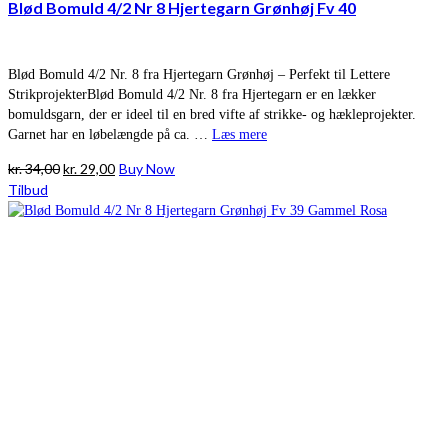
Blød Bomuld 4/2 Nr 8 Hjertegarn Grønhøj Fv 40
Blød Bomuld 4/2 Nr. 8 fra Hjertegarn Grønhøj – Perfekt til Lettere
StrikprojekterBlød Bomuld 4/2 Nr. 8 fra Hjertegarn er en lækker
bomuldsgarn, der er ideel til en bred vifte af strikke- og hækleprojekter.
Garnet har en løbelængde på ca. …
Læs mere
Den
Den
kr.
34,00
kr.
29,00
Buy Now
oprindelige
aktuelle
Tilbud
pris
pris
var:
er:
kr. 34,00.
kr. 29,00.