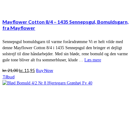
Mayflower Cotton 8/4 – 1435 Sennepsgul, Bomuldsgarn,
fra Mayflower
Sennepsgul bomuldsgarn til varme forårsdrømme Vi er helt vilde med
denne Mayflower Cotton 8/4 i 1435 Sennepsgul den bringer et dejligt
solstrejf til dine håndarbejder. Med sin bløde, rene bomuld og den varme
gule tone bliver alt fra sommerbluser, klude …
Læs mere
Den
Den
kr.
21,00
kr.
11,95
Buy Now
oprindelige
aktuelle
Tilbud
pris
pris
var:
er:
kr. 21,00.
kr. 11,95.