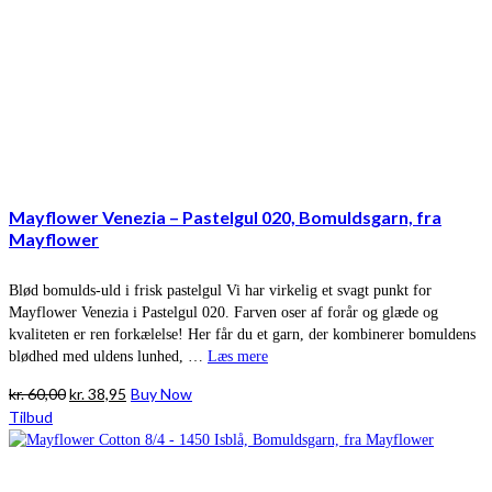
Mayflower Venezia – Pastelgul 020, Bomuldsgarn, fra
Mayflower
Blød bomulds-uld i frisk pastelgul Vi har virkelig et svagt punkt for
Mayflower Venezia i Pastelgul 020. Farven oser af forår og glæde og
kvaliteten er ren forkælelse! Her får du et garn, der kombinerer bomuldens
blødhed med uldens lunhed, …
Læs mere
Den
Den
kr.
60,00
kr.
38,95
Buy Now
oprindelige
aktuelle
Tilbud
pris
pris
var:
er:
kr. 60,00.
kr. 38,95.