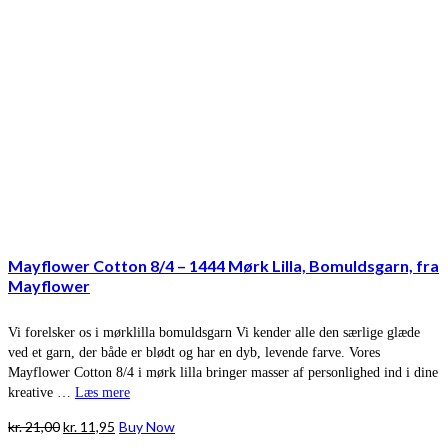
Mayflower Cotton 8/4 – 1444 Mørk Lilla, Bomuldsgarn, fra
Mayflower
Vi forelsker os i mørklilla bomuldsgarn Vi kender alle den særlige glæde
ved et garn, der både er blødt og har en dyb, levende farve. Vores
Mayflower Cotton 8/4 i mørk lilla bringer masser af personlighed ind i dine
kreative …
Læs mere
Den
Den
kr.
21,00
kr.
11,95
Buy Now
oprindelige
aktuelle