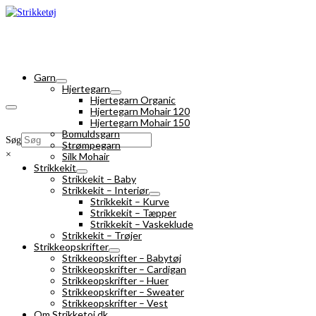
Garn
Hjertegarn
Hjertegarn Organic
Hjertegarn Mohair 120
Hjertegarn Mohair 150
Bomuldsgarn
Søg
Strømpegarn
×
Silk Mohair
Strikkekit
Strikkekit – Baby
Strikkekit – Interiør
Strikkekit – Kurve
Strikkekit – Tæpper
Strikkekit – Vaskeklude
Strikkekit – Trøjer
Strikkeopskrifter
Strikkeopskrifter – Babytøj
Strikkeopskrifter – Cardigan
Strikkeopskrifter – Huer
Strikkeopskrifter – Sweater
Strikkeopskrifter – Vest
Om Strikketoj.dk