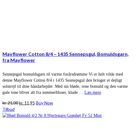
Mayflower Cotton 8/4 – 1435 Sennepsgul, Bomuldsgarn,
fra Mayflower
Sennepsgul bomuldsgarn til varme forårsdrømme Vi er helt vilde med
denne Mayflower Cotton 8/4 i 1435 Sennepsgul den bringer et dejligt
solstrejf til dine håndarbejder. Med sin bløde, rene bomuld og den varme
gule tone bliver alt fra sommerbluser, klude …
Læs mere
Den
Den
kr.
21,00
kr.
11,95
Buy Now
oprindelige
aktuelle
Tilbud
pris
pris
var:
er:
kr. 21,00.
kr. 11,95.