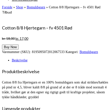
Forside
»
Shop
»
Bomuldsgarn
»
Cotton 8/8 Hjertegarn – fv 4501 Rød
Tilbud
Cotton 8/8 Hjertegarn – fv 4501 Rød
Den
Den
kr.
18,00
kr.
17,00
oprindelige
aktuelle
Buy Now
pris
pris
Varenummer (SKU):
8195095072012067533
Kategori:
Bomuldsgarn
var:
er:
kr. 18,00.
kr. 17,00.
Beskrivelse
Produktbeskrivelse
Cotton 8/8 fra Hjertegarn er en 100% bomuldsgarn som skal strikkes/hækles
på pind nr 4,5, bliver kaldt 8/8 på grund af at der er 8 tråde mod normalt 4
tråde, hvilket gør at den egner sig rigtigt godt til kraftige projekter, såsom
tykke håndklæder, gryddel
Lignende produkter