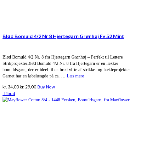
Blød Bomuld 4/2 Nr 8 Hjertegarn Grønhøj Fv 52 Mint
Blød Bomuld 4/2 Nr. 8 fra Hjertegarn Grønhøj – Perfekt til Lettere
StrikprojekterBlød Bomuld 4/2 Nr. 8 fra Hjertegarn er en lækker
bomuldsgarn, der er ideel til en bred vifte af strikke- og hækleprojekter.
Garnet har en løbelængde på ca. …
Læs mere
Den
Den
kr.
34,00
kr.
29,00
Buy Now
oprindelige
aktuelle
Tilbud
pris
pris
var:
er:
kr. 34,00.
kr. 29,00.