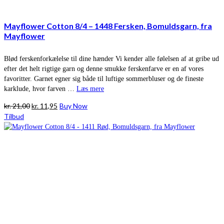
Mayflower Cotton 8/4 – 1448 Fersken, Bomuldsgarn, fra
Mayflower
Blød ferskenforkælelse til dine hænder Vi kender alle følelsen af at gribe ud
efter det helt rigtige garn og denne smukke ferskenfarve er en af vores
favoritter. Garnet egner sig både til luftige sommerbluser og de fineste
karklude, hvor farven …
Læs mere
Den
Den
kr.
21,00
kr.
11,95
Buy Now
oprindelige
aktuelle
Tilbud
pris
pris
var:
er:
kr. 21,00.
kr. 11,95.