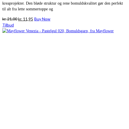
kreaprojekter. Den bløde struktur og rene bomuldskvalitet gør den perfekt
til alt fra lette sommertoppe og
Den
Den
kr.
21,00
kr.
11,95
Buy Now
oprindelige
aktuelle
Tilbud
pris
pris
var:
er:
kr. 21,00.
kr. 11,95.