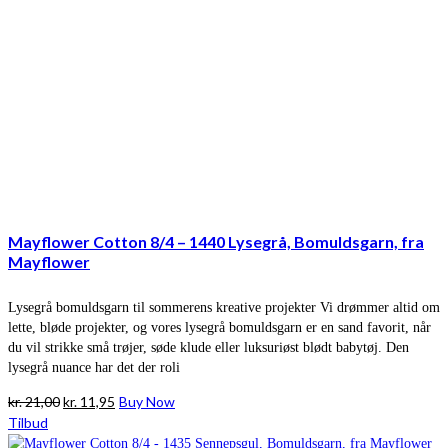
Mayflower Cotton 8/4 – 1440 Lysegrå, Bomuldsgarn, fra
Mayflower
Lysegrå bomuldsgarn til sommerens kreative projekter Vi drømmer altid om
lette, bløde projekter, og vores lysegrå bomuldsgarn er en sand favorit, når
du vil strikke små trøjer, søde klude eller luksuriøst blødt babytøj. Den
lysegrå nuance har det der roli
Den
Den
kr.
21,00
kr.
11,95
Buy Now
oprindelige
aktuelle
Tilbud
pris
pris