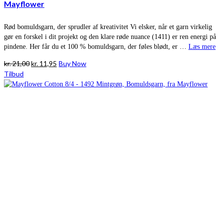
Mayflower
Rød bomuldsgarn, der sprudler af kreativitet Vi elsker, når et garn virkelig
gør en forskel i dit projekt og den klare røde nuance (1411) er ren energi på
pindene. Her får du et 100 % bomuldsgarn, der føles blødt, er …
Læs mere
Den
Den
kr.
21,00
kr.
11,95
Buy Now
oprindelige
aktuelle
Tilbud
pris
pris
var:
er:
kr. 21,00.
kr. 11,95.