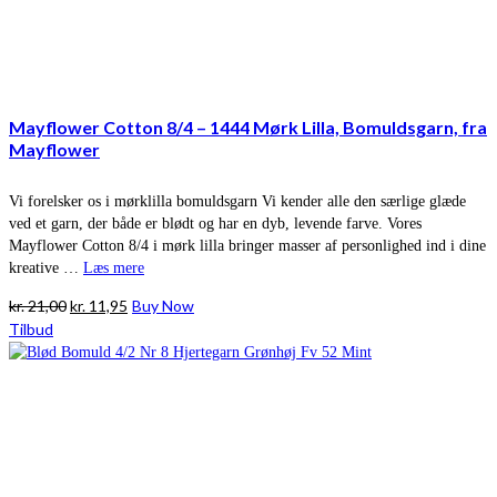
Mayflower Cotton 8/4 – 1444 Mørk Lilla, Bomuldsgarn, fra
Mayflower
Vi forelsker os i mørklilla bomuldsgarn Vi kender alle den særlige glæde
ved et garn, der både er blødt og har en dyb, levende farve. Vores
Mayflower Cotton 8/4 i mørk lilla bringer masser af personlighed ind i dine
kreative …
Læs mere
Den
Den
kr.
21,00
kr.
11,95
Buy Now
oprindelige
aktuelle
Tilbud
pris
pris
var:
er:
kr. 21,00.
kr. 11,95.