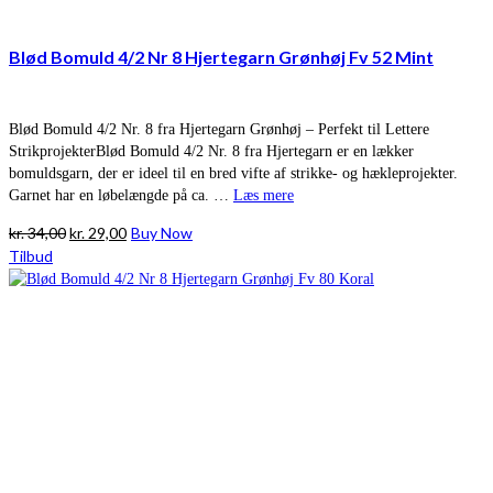
Blød Bomuld 4/2 Nr 8 Hjertegarn Grønhøj Fv 52 Mint
Blød Bomuld 4/2 Nr. 8 fra Hjertegarn Grønhøj – Perfekt til Lettere
StrikprojekterBlød Bomuld 4/2 Nr. 8 fra Hjertegarn er en lækker
bomuldsgarn, der er ideel til en bred vifte af strikke- og hækleprojekter.
Garnet har en løbelængde på ca. …
Læs mere
Den
Den
kr.
34,00
kr.
29,00
Buy Now
oprindelige
aktuelle
Tilbud
pris
pris
var:
er:
kr. 34,00.
kr. 29,00.