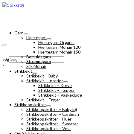
Garn
Hjertegarn
Hjertegarn Organic
Hjertegarn Mohair 120
Hjertegarn Mohair 150
Bomuldsgarn
Søg
Strømpegarn
×
Silk Mohair
Strikkekit
Strikkekit – Baby
Strikkekit – Interiør
Strikkekit – Kurve
Strikkekit – Tæpper
Strikkekit – Vaskeklude
Strikkekit – Trøjer
Strikkeopskrifter
Strikkeopskrifter – Babytøj
Strikkeopskrifter – Cardigan
Strikkeopskrifter – Huer
Strikkeopskrifter – Sweater
Strikkeopskrifter – Vest
Om Strikketoj.dk