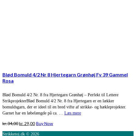
Blød Bomuld 4/2 Nr 8 Hjertegarn Grønhøj Fv 39 Gammel
Rosa
Blød Bomuld 4/2 Nr. 8 fra Hjertegarn Grønhøj – Perfekt til Lettere
StrikprojekterBlød Bomuld 4/2 Nr. 8 fra Hjertegarn er en lækker
bomuldsgarn, der er ideel til en bred vifte af strikke- og hækleprojekter.
Garnet har en løbelængde på ca. …
Læs mere
Den
Den
kr.
34,00
kr.
29,00
Buy Now
oprindelige
aktuelle
Strikketoj.dk © 2026
pris
pris