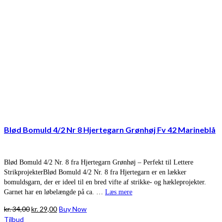
Blød Bomuld 4/2 Nr 8 Hjertegarn Grønhøj Fv 42 Marineblå
Blød Bomuld 4/2 Nr. 8 fra Hjertegarn Grønhøj – Perfekt til Lettere
StrikprojekterBlød Bomuld 4/2 Nr. 8 fra Hjertegarn er en lækker
bomuldsgarn, der er ideel til en bred vifte af strikke- og hækleprojekter.
Garnet har en løbelængde på ca. …
Læs mere
Den
Den
kr.
34,00
kr.
29,00
Buy Now
oprindelige
aktuelle
Tilbud