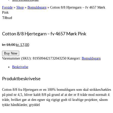
Forside
»
Shop
»
Bomuldsgarn
»
Cotton 8/8 Hjertegarn – fv 4657 Mørk
Pink
Tilbud
Cotton 8/8 Hjertegarn – fv 4657 Mørk Pink
Den
Den
kr.
18,00
kr.
17,00
oprindelige
aktuelle
Buy Now
pris
pris
Varenummer (SKU):
8195094421732043250
Kategori:
Bomuldsgarn
var:
er:
kr. 18,00.
kr. 17,00.
Beskrivelse
Produktbeskrivelse
Cotton 8/8 fra Hjertegarn er en 100% bomuldsgarn som skal strikkes/hækles
på pind nr 4,5, bliver kaldt 8/8 på grund af at der er 8 tråde mod normalt 4
tråde, hvilket gør at den egner sig rigtigt godt til kraftige projekter, såsom
tykke håndklæder, gryddel