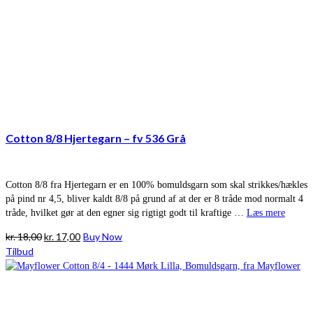
Cotton 8/8 Hjertegarn – fv 536 Grå
Cotton 8/8 fra Hjertegarn er en 100% bomuldsgarn som skal strikkes/hækles
på pind nr 4,5, bliver kaldt 8/8 på grund af at der er 8 tråde mod normalt 4
tråde, hvilket gør at den egner sig rigtigt godt til kraftige …
Læs mere
Den
Den
kr.
18,00
kr.
17,00
Buy Now
oprindelige
aktuelle
Tilbud
pris
pris
var:
er:
kr. 18,00.
kr. 17,00.