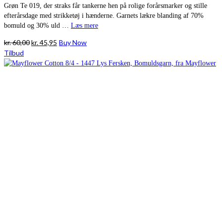
Grøn Te 019, der straks får tankerne hen på rolige forårsmarker og stille
efterårsdage med strikketøj i hænderne. Garnets lækre blanding af 70%
bomuld og 30% uld …
Læs mere
Den
Den
kr.
60,00
kr.
45,95
Buy Now
oprindelige
aktuelle
Tilbud
pris
pris
var:
er:
kr. 60,00.
kr. 45,95.