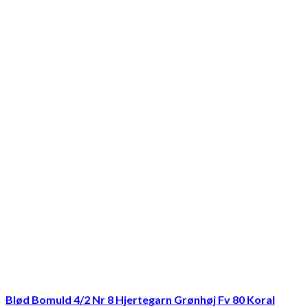
Blød Bomuld 4/2 Nr 8 Hjertegarn Grønhøj Fv 80 Koral