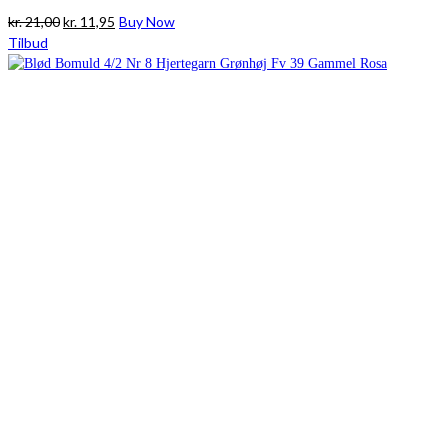
Den
Den
kr.
21,00
kr.
11,95
Buy Now
oprindelige
aktuelle
Tilbud
pris
pris
var:
er:
kr. 21,00.
kr. 11,95.