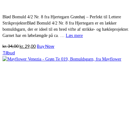
Blød Bomuld 4/2 Nr. 8 fra Hjertegarn Grønhøj – Perfekt til Lettere
StrikprojekterBlød Bomuld 4/2 Nr. 8 fra Hjertegarn er en lækker
bomuldsgarn, der er ideel til en bred vifte af strikke- og hækleprojekter.
Garnet har en løbelængde på ca. …
Læs mere
Den
Den
kr.
34,00
kr.
29,00
Buy Now
oprindelige
aktuelle
Tilbud
pris
pris
var:
er:
kr. 34,00.
kr. 29,00.