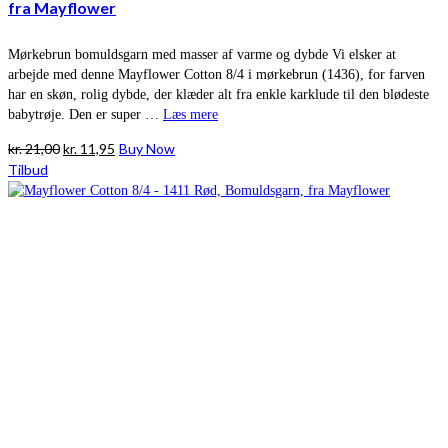
fra Mayflower
Mørkebrun bomuldsgarn med masser af varme og dybde Vi elsker at
arbejde med denne Mayflower Cotton 8/4 i mørkebrun (1436), for farven
har en skøn, rolig dybde, der klæder alt fra enkle karklude til den blødeste
babytrøje. Den er super …
Læs mere
Den
Den
kr.
21,00
kr.
11,95
Buy Now
oprindelige
aktuelle
Tilbud
pris
pris
var:
er:
kr. 21,00.
kr. 11,95.