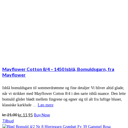
Mayflower Cotton 8/4 – 1450 Isblå, Bomuldsgarn, fra
Mayflower
Isblå bomuldsgarn til sommerdrømme og fine detaljer Vi bliver altid glade,
når vi strikker med Mayflower Cotton 8/4 i den sarte isblå nuance. Den lette
bomuld glider blødt mellem fingrene og egner sig til alt fra luftige bluser,
klassiske karklude …
Læs mere
Den
Den
kr.
21,00
kr.
11,95
Buy Now
oprindelige
aktuelle
Tilbud
pris
pris