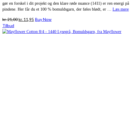
gør en forskel i dit projekt og den klare røde nuance (1411) er ren energi på
pindene. Her får du et 100 % bomuldsgarn, der føles blødt, er …
Læs mere
Den
Den
kr.
21,00
kr.
11,95
Buy Now
oprindelige
aktuelle
Tilbud
pris
pris
var:
er:
kr. 21,00.
kr. 11,95.