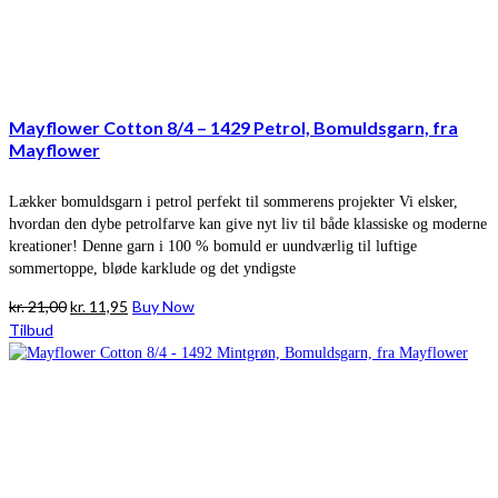
Mayflower Cotton 8/4 – 1429 Petrol, Bomuldsgarn, fra
Mayflower
Lækker bomuldsgarn i petrol perfekt til sommerens projekter Vi elsker,
hvordan den dybe petrolfarve kan give nyt liv til både klassiske og moderne
kreationer! Denne garn i 100 % bomuld er uundværlig til luftige
sommertoppe, bløde karklude og det yndigste
Den
Den
kr.
21,00
kr.
11,95
Buy Now
oprindelige
aktuelle
Tilbud
pris
pris
var:
er:
kr. 21,00.
kr. 11,95.