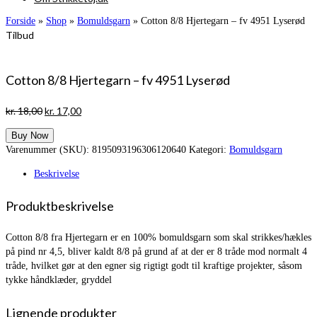
Forside
»
Shop
»
Bomuldsgarn
»
Cotton 8/8 Hjertegarn – fv 4951 Lyserød
Tilbud
Cotton 8/8 Hjertegarn – fv 4951 Lyserød
Den
Den
kr.
18,00
kr.
17,00
oprindelige
aktuelle
Buy Now
pris
pris
Varenummer (SKU):
8195093196306120640
Kategori:
Bomuldsgarn
var:
er:
kr. 18,00.
kr. 17,00.
Beskrivelse
Produktbeskrivelse
Cotton 8/8 fra Hjertegarn er en 100% bomuldsgarn som skal strikkes/hækles
på pind nr 4,5, bliver kaldt 8/8 på grund af at der er 8 tråde mod normalt 4
tråde, hvilket gør at den egner sig rigtigt godt til kraftige projekter, såsom
tykke håndklæder, gryddel
Lignende produkter