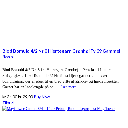
Blød Bomuld 4/2 Nr 8 Hjertegarn Grønhøj Fv 39 Gammel
Rosa
Blød Bomuld 4/2 Nr. 8 fra Hjertegarn Grønhøj – Perfekt til Lettere
StrikprojekterBlød Bomuld 4/2 Nr. 8 fra Hjertegarn er en lækker
bomuldsgarn, der er ideel til en bred vifte af strikke- og hækleprojekter.
Garnet har en løbelængde på ca. …
Læs mere
Den
Den
kr.
34,00
kr.
29,00
Buy Now
oprindelige
aktuelle
Tilbud
pris
pris
var:
er:
kr. 34,00.
kr. 29,00.