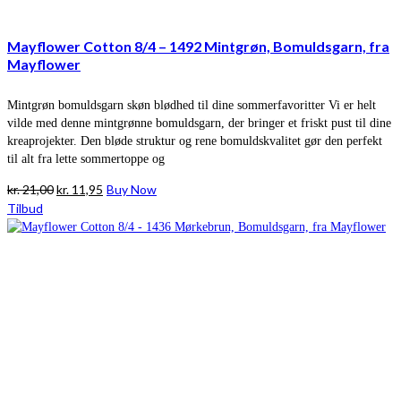
Mayflower Cotton 8/4 – 1492 Mintgrøn, Bomuldsgarn, fra
Mayflower
Mintgrøn bomuldsgarn skøn blødhed til dine sommerfavoritter Vi er helt
vilde med denne mintgrønne bomuldsgarn, der bringer et friskt pust til dine
kreaprojekter. Den bløde struktur og rene bomuldskvalitet gør den perfekt
til alt fra lette sommertoppe og
Den
Den
kr.
21,00
kr.
11,95
Buy Now
oprindelige
aktuelle
Tilbud
pris
pris
var:
er:
kr. 21,00.
kr. 11,95.