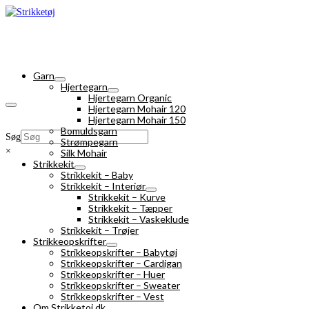
Garn
Hjertegarn
Hjertegarn Organic
Hjertegarn Mohair 120
Hjertegarn Mohair 150
Bomuldsgarn
Søg
Strømpegarn
×
Silk Mohair
Strikkekit
Strikkekit – Baby
Strikkekit – Interiør
Strikkekit – Kurve
Strikkekit – Tæpper
Strikkekit – Vaskeklude
Strikkekit – Trøjer
Strikkeopskrifter
Strikkeopskrifter – Babytøj
Strikkeopskrifter – Cardigan
Strikkeopskrifter – Huer
Strikkeopskrifter – Sweater
Strikkeopskrifter – Vest
Om Strikketoj.dk