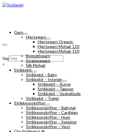
Garn
Hjertegarn
Hjertegarn Organic
Hjertegarn Mohair 120
Hjertegarn Mohair 150
Bomuldsgarn
Søg
Strømpegarn
×
Silk Mohair
Strikkekit
Strikkekit – Baby
Strikkekit – Interiør
Strikkekit – Kurve
Strikkekit – Tæpper
Strikkekit – Vaskeklude
Strikkekit – Trøjer
Strikkeopskrifter
Strikkeopskrifter – Babytøj
Strikkeopskrifter – Cardigan
Strikkeopskrifter – Huer
Strikkeopskrifter – Sweater
Strikkeopskrifter – Vest
Om Strikketoj.dk