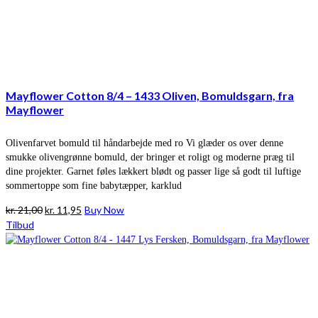
Mayflower Cotton 8/4 – 1433 Oliven, Bomuldsgarn, fra
Mayflower
Olivenfarvet bomuld til håndarbejde med ro Vi glæder os over denne
smukke olivengrønne bomuld, der bringer et roligt og moderne præg til
dine projekter. Garnet føles lækkert blødt og passer lige så godt til luftige
sommertoppe som fine babytæpper, karklud
Den
Den
kr.
21,00
kr.
11,95
Buy Now
oprindelige
aktuelle
Tilbud
pris
pris
var:
er:
kr. 21,00.
kr. 11,95.