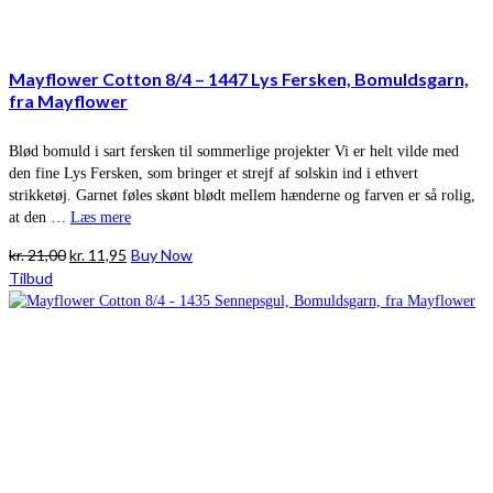
Mayflower Cotton 8/4 – 1447 Lys Fersken, Bomuldsgarn,
fra Mayflower
Blød bomuld i sart fersken til sommerlige projekter Vi er helt vilde med
den fine Lys Fersken, som bringer et strejf af solskin ind i ethvert
strikketøj. Garnet føles skønt blødt mellem hænderne og farven er så rolig,
at den …
Læs mere
Den
Den
kr.
21,00
kr.
11,95
Buy Now
oprindelige
aktuelle
Tilbud
pris
pris
var:
er:
kr. 21,00.
kr. 11,95.