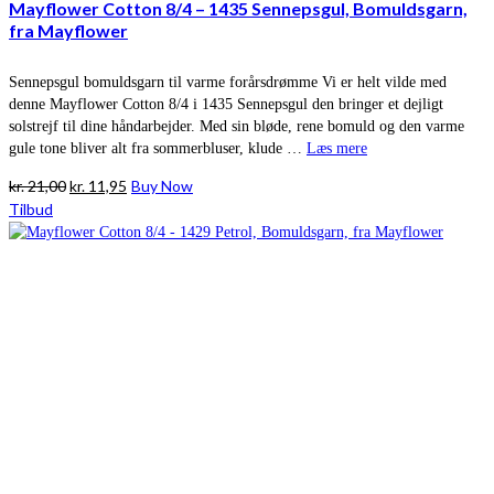
Mayflower Cotton 8/4 – 1435 Sennepsgul, Bomuldsgarn,
fra Mayflower
Sennepsgul bomuldsgarn til varme forårsdrømme Vi er helt vilde med
denne Mayflower Cotton 8/4 i 1435 Sennepsgul den bringer et dejligt
solstrejf til dine håndarbejder. Med sin bløde, rene bomuld og den varme
gule tone bliver alt fra sommerbluser, klude …
Læs mere
Den
Den
kr.
21,00
kr.
11,95
Buy Now
oprindelige
aktuelle
Tilbud
pris
pris
var:
er:
kr. 21,00.
kr. 11,95.