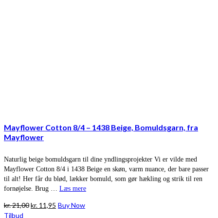
Mayflower Cotton 8/4 – 1438 Beige, Bomuldsgarn, fra
Mayflower
Naturlig beige bomuldsgarn til dine yndlingsprojekter Vi er vilde med
Mayflower Cotton 8/4 i 1438 Beige en skøn, varm nuance, der bare passer
til alt! Her får du blød, lækker bomuld, som gør hækling og strik til ren
fornøjelse. Brug …
Læs mere
Den
Den
kr.
21,00
kr.
11,95
Buy Now
oprindelige
aktuelle
Tilbud