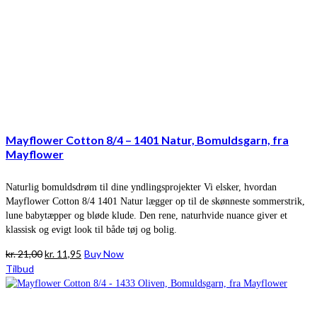
Mayflower Cotton 8/4 – 1401 Natur, Bomuldsgarn, fra
Mayflower
Naturlig bomuldsdrøm til dine yndlingsprojekter Vi elsker, hvordan
Mayflower Cotton 8/4 1401 Natur lægger op til de skønneste sommerstrik,
lune babytæpper og bløde klude. Den rene, naturhvide nuance giver et
klassisk og evigt look til både tøj og bolig.
Den
Den
kr.
21,00
kr.
11,95
Buy Now
oprindelige
aktuelle
Tilbud
pris
pris
var:
er:
kr. 21,00.
kr. 11,95.