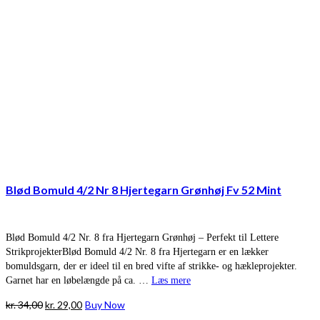
Blød Bomuld 4/2 Nr 8 Hjertegarn Grønhøj Fv 52 Mint
Blød Bomuld 4/2 Nr. 8 fra Hjertegarn Grønhøj – Perfekt til Lettere
StrikprojekterBlød Bomuld 4/2 Nr. 8 fra Hjertegarn er en lækker
bomuldsgarn, der er ideel til en bred vifte af strikke- og hækleprojekter.
Garnet har en løbelængde på ca. …
Læs mere
Den
Den
kr.
34,00
kr.
29,00
Buy Now
oprindelige
aktuelle