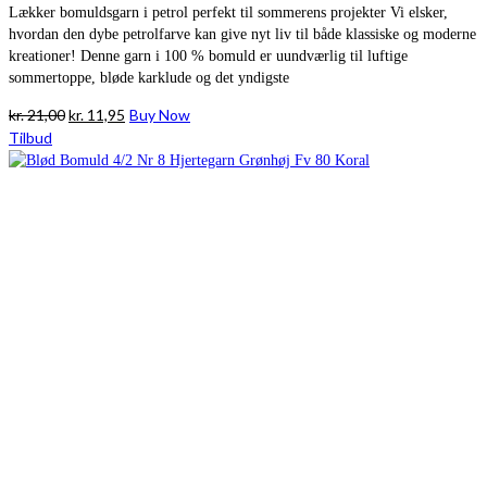
Lækker bomuldsgarn i petrol perfekt til sommerens projekter Vi elsker,
hvordan den dybe petrolfarve kan give nyt liv til både klassiske og moderne
kreationer! Denne garn i 100 % bomuld er uundværlig til luftige
sommertoppe, bløde karklude og det yndigste
Den
Den
kr.
21,00
kr.
11,95
Buy Now
oprindelige
aktuelle
Tilbud
pris
pris
var:
er:
kr. 21,00.
kr. 11,95.