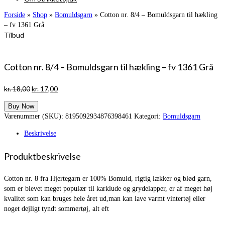
Forside
»
Shop
»
Bomuldsgarn
»
Cotton nr. 8/4 – Bomuldsgarn til hækling
– fv 1361 Grå
Tilbud
Cotton nr. 8/4 – Bomuldsgarn til hækling – fv 1361 Grå
Den
Den
kr.
18,00
kr.
17,00
oprindelige
aktuelle
Buy Now
pris
pris
Varenummer (SKU):
8195092934876398461
Kategori:
Bomuldsgarn
var:
er:
kr. 18,00.
kr. 17,00.
Beskrivelse
Produktbeskrivelse
Cotton nr. 8 fra Hjertegarn er 100% Bomuld, rigtig lækker og blød garn,
som er blevet meget populær til karklude og grydelapper, er af meget høj
kvalitet som kan bruges hele året ud,man kan lave varmt vintertøj eller
noget dejligt tyndt sommertøj, alt eft