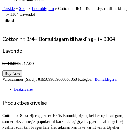
Forside
»
Shop
»
Bomuldsgarn
»
Cotton nr. 8/4 – Bomuldsgarn til hækling
– fv 3304 Lavendel
Tilbud
Cotton nr. 8/4 – Bomuldsgarn til hækling – fv 3304
Lavendel
Den
Den
kr.
18,00
kr.
17,00
oprindelige
aktuelle
Buy Now
pris
pris
Varenummer (SKU):
8195099059600361068
Kategori:
Bomuldsgarn
var:
er:
kr. 18,00.
kr. 17,00.
Beskrivelse
Produktbeskrivelse
Cotton nr. 8 fra Hjertegarn er 100% Bomuld, rigtig lækker og blød garn,
som er blevet meget populær til karklude og grydelapper, er af meget høj
kvalitet som kan bruges hele året ud,man kan lave varmt vintertøj eller