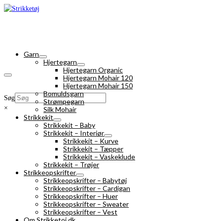
Garn
Hjertegarn
Hjertegarn Organic
Hjertegarn Mohair 120
Hjertegarn Mohair 150
Bomuldsgarn
Søg
Strømpegarn
×
Silk Mohair
Strikkekit
Strikkekit – Baby
Strikkekit – Interiør
Strikkekit – Kurve
Strikkekit – Tæpper
Strikkekit – Vaskeklude
Strikkekit – Trøjer
Strikkeopskrifter
Strikkeopskrifter – Babytøj
Strikkeopskrifter – Cardigan
Strikkeopskrifter – Huer
Strikkeopskrifter – Sweater
Strikkeopskrifter – Vest
Om Strikketoj.dk