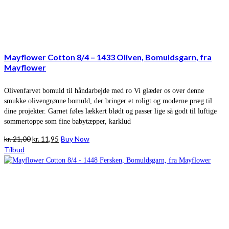
Mayflower Cotton 8/4 – 1433 Oliven, Bomuldsgarn, fra
Mayflower
Olivenfarvet bomuld til håndarbejde med ro Vi glæder os over denne
smukke olivengrønne bomuld, der bringer et roligt og moderne præg til
dine projekter. Garnet føles lækkert blødt og passer lige så godt til luftige
sommertoppe som fine babytæpper, karklud
Den
Den
kr.
21,00
kr.
11,95
Buy Now
oprindelige
aktuelle
Tilbud
pris
pris
var:
er:
kr. 21,00.
kr. 11,95.