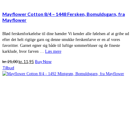
Mayflower Cotton 8/4 – 1448 Fersken, Bomuldsgarn, fra
Mayflower
Blød ferskenforkælelse til dine hænder Vi kender alle følelsen af at gribe ud
efter det helt rigtige garn og denne smukke ferskenfarve er en af vores
favoritter. Garnet egner sig både til luftige sommerbluser og de fineste
karklude, hvor farven …
Læs mere
Den
Den
kr.
21,00
kr.
11,95
Buy Now
oprindelige
aktuelle
Tilbud
pris
pris
var:
er:
kr. 21,00.
kr. 11,95.