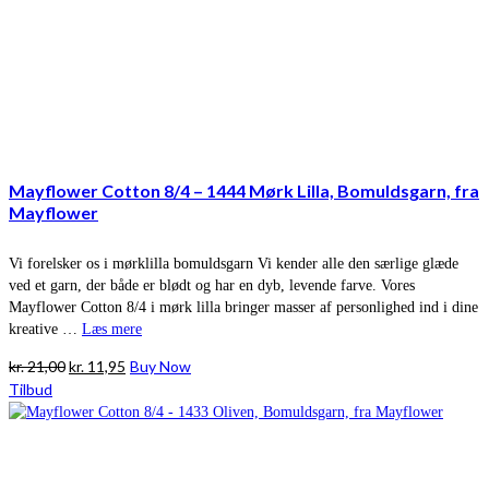
Mayflower Cotton 8/4 – 1444 Mørk Lilla, Bomuldsgarn, fra
Mayflower
Vi forelsker os i mørklilla bomuldsgarn Vi kender alle den særlige glæde
ved et garn, der både er blødt og har en dyb, levende farve. Vores
Mayflower Cotton 8/4 i mørk lilla bringer masser af personlighed ind i dine
kreative …
Læs mere
Den
Den
kr.
21,00
kr.
11,95
Buy Now
oprindelige
aktuelle
Tilbud
pris
pris
var:
er:
kr. 21,00.
kr. 11,95.