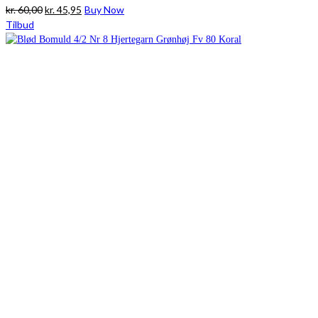
Den
Den
kr.
60,00
kr.
45,95
Buy Now
oprindelige
aktuelle
Tilbud
pris
pris
var:
er:
kr. 60,00.
kr. 45,95.