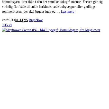
bomuldsgarn, især ikke i den her smukke koksgrå nuance. Farven gør sig
virkelig flot både til enkle karklude, søde babytæpper eller yndlings-
sommerblusen, der skal bruges igen og …
Læs mere
Den
Den
kr.
21,00
kr.
11,95
Buy Now
oprindelige
aktuelle
Tilbud
pris
pris
var:
er:
kr. 21,00.
kr. 11,95.