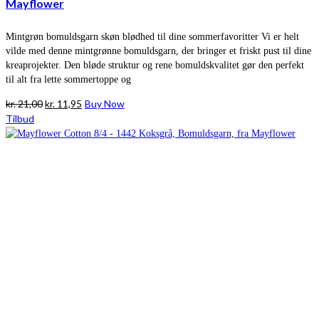
Mayflower
Mintgrøn bomuldsgarn skøn blødhed til dine sommerfavoritter Vi er helt
vilde med denne mintgrønne bomuldsgarn, der bringer et friskt pust til dine
kreaprojekter. Den bløde struktur og rene bomuldskvalitet gør den perfekt
til alt fra lette sommertoppe og
Den
Den
kr.
21,00
kr.
11,95
Buy Now
oprindelige
aktuelle
Tilbud
pris
pris
var:
er:
kr. 21,00.
kr. 11,95.