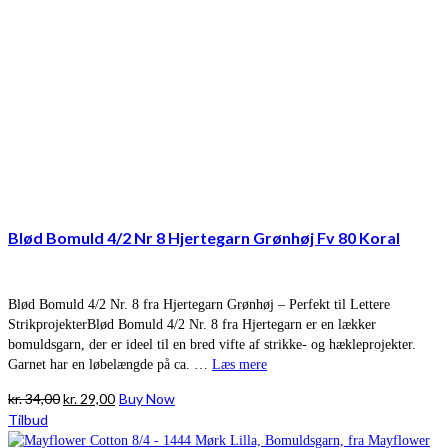
Blød Bomuld 4/2 Nr 8 Hjertegarn Grønhøj Fv 80 Koral
Blød Bomuld 4/2 Nr. 8 fra Hjertegarn Grønhøj – Perfekt til Lettere
StrikprojekterBlød Bomuld 4/2 Nr. 8 fra Hjertegarn er en lækker
bomuldsgarn, der er ideel til en bred vifte af strikke- og hækleprojekter.
Garnet har en løbelængde på ca. …
Læs mere
Den
Den
kr.
34,00
kr.
29,00
Buy Now
oprindelige
aktuelle
Tilbud
pris
pris