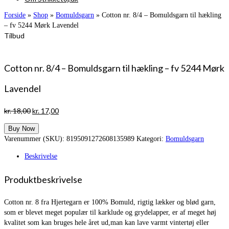
Forside
»
Shop
»
Bomuldsgarn
»
Cotton nr. 8/4 – Bomuldsgarn til hækling
– fv 5244 Mørk Lavendel
Tilbud
Cotton nr. 8/4 – Bomuldsgarn til hækling – fv 5244 Mørk
Lavendel
Den
Den
kr.
18,00
kr.
17,00
oprindelige
aktuelle
Buy Now
pris
pris
Varenummer (SKU):
8195091272608135989
Kategori:
Bomuldsgarn
var:
er:
kr. 18,00.
kr. 17,00.
Beskrivelse
Produktbeskrivelse
Cotton nr. 8 fra Hjertegarn er 100% Bomuld, rigtig lækker og blød garn,
som er blevet meget populær til karklude og grydelapper, er af meget høj
kvalitet som kan bruges hele året ud,man kan lave varmt vintertøj eller