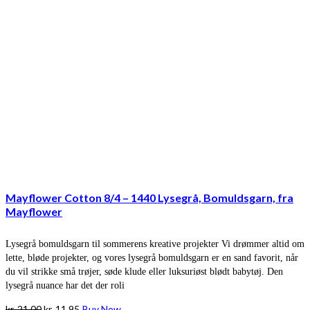
Mayflower Cotton 8/4 – 1440 Lysegrå, Bomuldsgarn, fra
Mayflower
Lysegrå bomuldsgarn til sommerens kreative projekter Vi drømmer altid om
lette, bløde projekter, og vores lysegrå bomuldsgarn er en sand favorit, når
du vil strikke små trøjer, søde klude eller luksuriøst blødt babytøj. Den
lysegrå nuance har det der roli
Den
Den
kr.
21,00
kr.
11,95
Buy Now