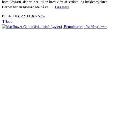
bomuldsgarn, der er ideel til en bred vifte af strikke- og hækleprojekter.
Garnet har en løbelængde på ca. …
Læs mere
Den
Den
kr.
34,00
kr.
29,00
Buy Now
oprindelige
aktuelle
Tilbud
pris
pris
var:
er:
kr. 34,00.
kr. 29,00.