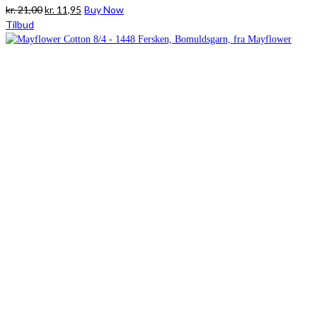
Den
Den
kr.
21,00
kr.
11,95
Buy Now
oprindelige
aktuelle
Tilbud
pris
pris
var:
er:
kr. 21,00.
kr. 11,95.