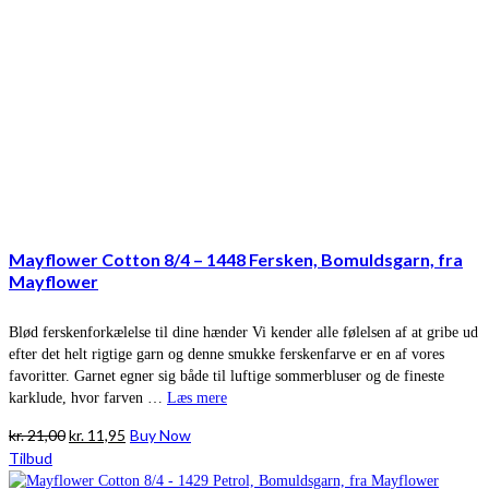
Mayflower Cotton 8/4 – 1448 Fersken, Bomuldsgarn, fra
Mayflower
Blød ferskenforkælelse til dine hænder Vi kender alle følelsen af at gribe ud
efter det helt rigtige garn og denne smukke ferskenfarve er en af vores
favoritter. Garnet egner sig både til luftige sommerbluser og de fineste
karklude, hvor farven …
Læs mere
Den
Den
kr.
21,00
kr.
11,95
Buy Now
oprindelige
aktuelle
Tilbud
pris
pris