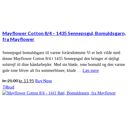
Mayflower Cotton 8/4 – 1435 Sennepsgul, Bomuldsgarn,
fra Mayflower
Sennepsgul bomuldsgarn til varme forårsdrømme Vi er helt vilde med
denne Mayflower Cotton 8/4 i 1435 Sennepsgul den bringer et dejligt
solstrejf til dine håndarbejder. Med sin bløde, rene bomuld og den varme
gule tone bliver alt fra sommerbluser, klude …
Læs mere
Den
Den
kr.
21,00
kr.
11,95
Buy Now
oprindelige
aktuelle
Tilbud
pris
pris
var:
er:
kr. 21,00.
kr. 11,95.