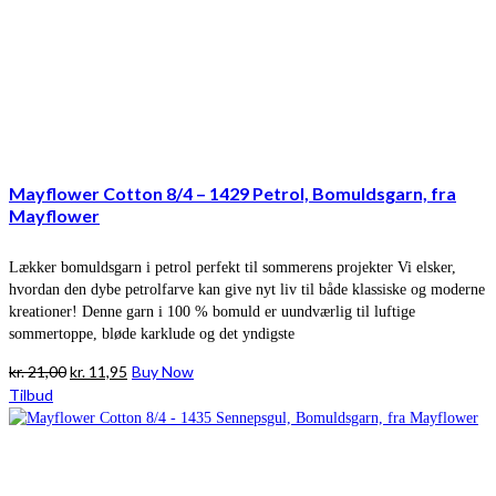
Mayflower Cotton 8/4 – 1429 Petrol, Bomuldsgarn, fra
Mayflower
Lækker bomuldsgarn i petrol perfekt til sommerens projekter Vi elsker,
hvordan den dybe petrolfarve kan give nyt liv til både klassiske og moderne
kreationer! Denne garn i 100 % bomuld er uundværlig til luftige
sommertoppe, bløde karklude og det yndigste
Den
Den
kr.
21,00
kr.
11,95
Buy Now
oprindelige
aktuelle
Tilbud
pris
pris
var:
er:
kr. 21,00.
kr. 11,95.