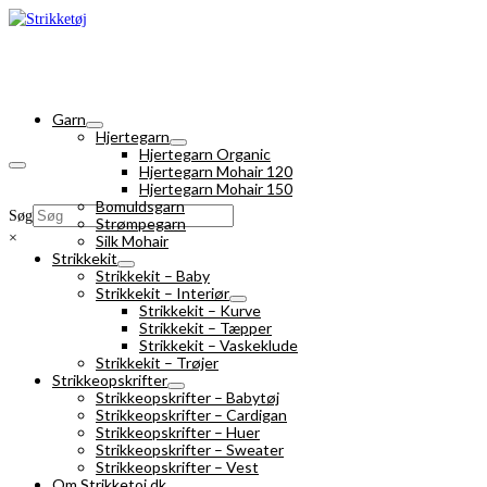
Garn
Hjertegarn
Hjertegarn Organic
Hjertegarn Mohair 120
Hjertegarn Mohair 150
Bomuldsgarn
Søg
Strømpegarn
×
Silk Mohair
Strikkekit
Strikkekit – Baby
Strikkekit – Interiør
Strikkekit – Kurve
Strikkekit – Tæpper
Strikkekit – Vaskeklude
Strikkekit – Trøjer
Strikkeopskrifter
Strikkeopskrifter – Babytøj
Strikkeopskrifter – Cardigan
Strikkeopskrifter – Huer
Strikkeopskrifter – Sweater
Strikkeopskrifter – Vest
Om Strikketoj.dk