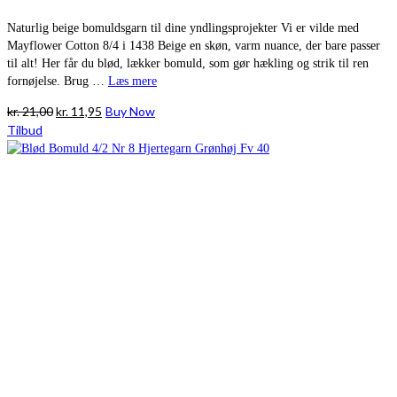
Naturlig beige bomuldsgarn til dine yndlingsprojekter Vi er vilde med
Mayflower Cotton 8/4 i 1438 Beige en skøn, varm nuance, der bare passer
til alt! Her får du blød, lækker bomuld, som gør hækling og strik til ren
fornøjelse. Brug …
Læs mere
Den
Den
kr.
21,00
kr.
11,95
Buy Now
oprindelige
aktuelle
Tilbud
pris
pris
var:
er:
kr. 21,00.
kr. 11,95.