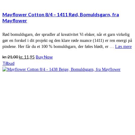
Mayflower Cotton 8/4 – 1411 Rød, Bomuldsgarn, fra
Mayflower
Rød bomuldsgarn, der sprudler af kreativitet Vi elsker, når et garn virkelig
gør en forskel i dit projekt og den klare røde nuance (1411) er ren energi på
pindene. Her får du et 100 % bomuldsgarn, der føles blødt, er …
Læs mere
Den
Den
kr.
21,00
kr.
11,95
Buy Now
oprindelige
aktuelle
Tilbud
pris
pris
var:
er:
kr. 21,00.
kr. 11,95.