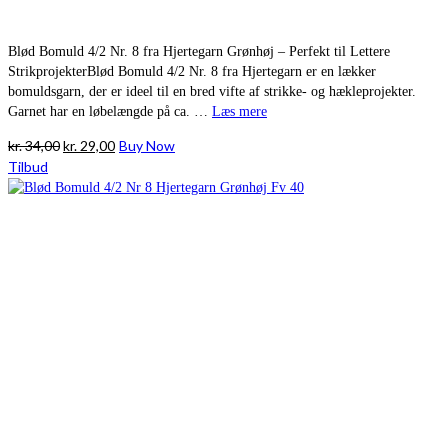
Blød Bomuld 4/2 Nr. 8 fra Hjertegarn Grønhøj – Perfekt til Lettere
StrikprojekterBlød Bomuld 4/2 Nr. 8 fra Hjertegarn er en lækker
bomuldsgarn, der er ideel til en bred vifte af strikke- og hækleprojekter.
Garnet har en løbelængde på ca. …
Læs mere
Den
Den
kr.
34,00
kr.
29,00
Buy Now
oprindelige
aktuelle
Tilbud
pris
pris
var:
er:
kr. 34,00.
kr. 29,00.