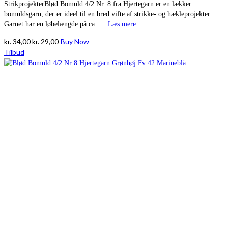
StrikprojekterBlød Bomuld 4/2 Nr. 8 fra Hjertegarn er en lækker
bomuldsgarn, der er ideel til en bred vifte af strikke- og hækleprojekter.
Garnet har en løbelængde på ca. …
Læs mere
Den
Den
kr.
34,00
kr.
29,00
Buy Now
oprindelige
aktuelle
Tilbud
pris
pris
var:
er:
kr. 34,00.
kr. 29,00.