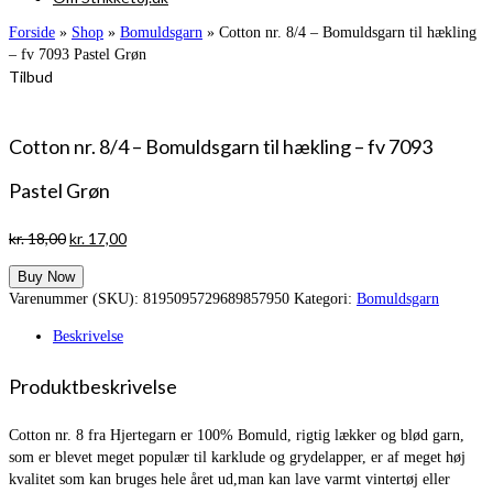
Forside
»
Shop
»
Bomuldsgarn
»
Cotton nr. 8/4 – Bomuldsgarn til hækling
– fv 7093 Pastel Grøn
Tilbud
Cotton nr. 8/4 – Bomuldsgarn til hækling – fv 7093
Pastel Grøn
Den
Den
kr.
18,00
kr.
17,00
oprindelige
aktuelle
Buy Now
pris
pris
Varenummer (SKU):
8195095729689857950
Kategori:
Bomuldsgarn
var:
er:
kr. 18,00.
kr. 17,00.
Beskrivelse
Produktbeskrivelse
Cotton nr. 8 fra Hjertegarn er 100% Bomuld, rigtig lækker og blød garn,
som er blevet meget populær til karklude og grydelapper, er af meget høj
kvalitet som kan bruges hele året ud,man kan lave varmt vintertøj eller