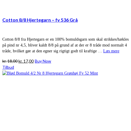
Cotton 8/8 Hjertegarn – fv 536 Grå
Cotton 8/8 fra Hjertegarn er en 100% bomuldsgarn som skal strikkes/hækles
på pind nr 4,5, bliver kaldt 8/8 på grund af at der er 8 tråde mod normalt 4
tråde, hvilket gør at den egner sig rigtigt godt til kraftige …
Læs mere
Den
Den
kr.
18,00
kr.
17,00
Buy Now
oprindelige
aktuelle
Tilbud
pris
pris
var:
er:
kr. 18,00.
kr. 17,00.