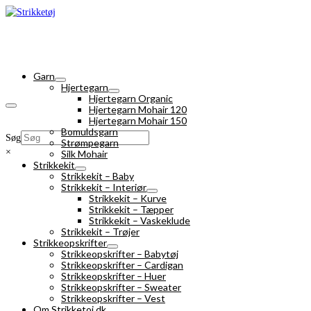
Garn
Hjertegarn
Hjertegarn Organic
Hjertegarn Mohair 120
Hjertegarn Mohair 150
Bomuldsgarn
Søg
Strømpegarn
×
Silk Mohair
Strikkekit
Strikkekit – Baby
Strikkekit – Interiør
Strikkekit – Kurve
Strikkekit – Tæpper
Strikkekit – Vaskeklude
Strikkekit – Trøjer
Strikkeopskrifter
Strikkeopskrifter – Babytøj
Strikkeopskrifter – Cardigan
Strikkeopskrifter – Huer
Strikkeopskrifter – Sweater
Strikkeopskrifter – Vest
Om Strikketoj.dk