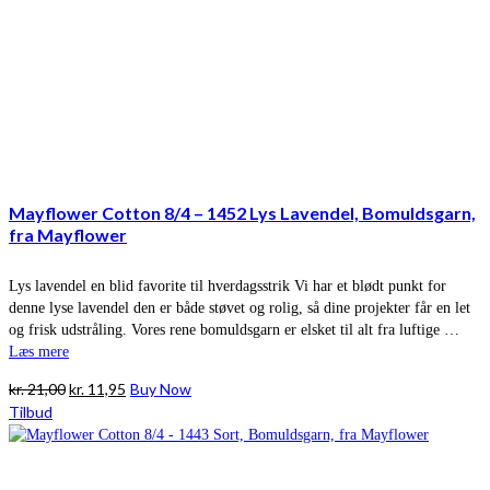
Mayflower Cotton 8/4 – 1452 Lys Lavendel, Bomuldsgarn,
fra Mayflower
Lys lavendel en blid favorite til hverdagsstrik Vi har et blødt punkt for
denne lyse lavendel den er både støvet og rolig, så dine projekter får en let
og frisk udstråling. Vores rene bomuldsgarn er elsket til alt fra luftige …
Læs mere
Den
Den
kr.
21,00
kr.
11,95
Buy Now
oprindelige
aktuelle
Tilbud
pris
pris
var:
er:
kr. 21,00.
kr. 11,95.