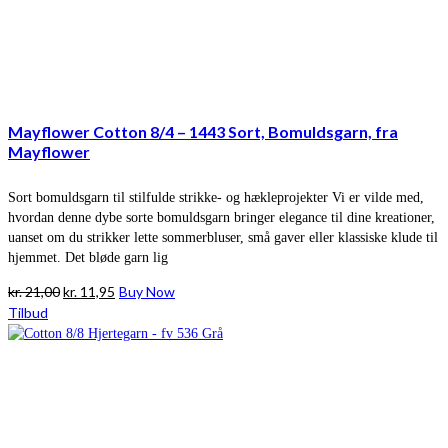
Mayflower Cotton 8/4 – 1443 Sort, Bomuldsgarn, fra
Mayflower
Sort bomuldsgarn til stilfulde strikke- og hækleprojekter Vi er vilde med,
hvordan denne dybe sorte bomuldsgarn bringer elegance til dine kreationer,
uanset om du strikker lette sommerbluser, små gaver eller klassiske klude til
hjemmet. Det bløde garn lig
Den
Den
kr.
21,00
kr.
11,95
Buy Now
oprindelige
aktuelle
Tilbud
pris
pris
var:
er:
kr. 21,00.
kr. 11,95.