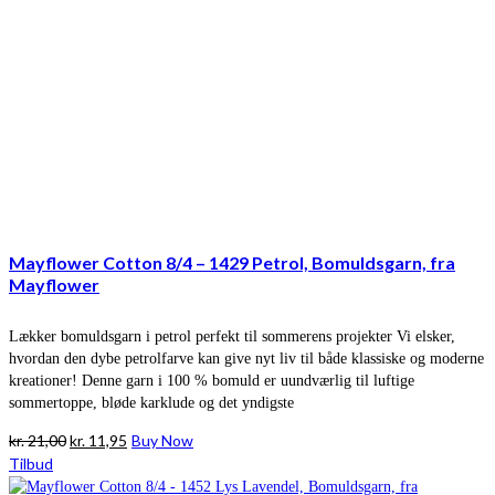
Mayflower Cotton 8/4 – 1429 Petrol, Bomuldsgarn, fra
Mayflower
Lækker bomuldsgarn i petrol perfekt til sommerens projekter Vi elsker,
hvordan den dybe petrolfarve kan give nyt liv til både klassiske og moderne
kreationer! Denne garn i 100 % bomuld er uundværlig til luftige
sommertoppe, bløde karklude og det yndigste
Den
Den
kr.
21,00
kr.
11,95
Buy Now
oprindelige
aktuelle
Tilbud
pris
pris