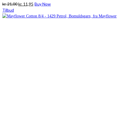
Den
Den
kr.
21,00
kr.
11,95
Buy Now
oprindelige
aktuelle
Tilbud
pris
pris
var:
er:
kr. 21,00.
kr. 11,95.