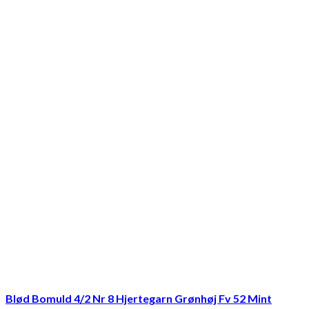
Blød Bomuld 4/2 Nr 8 Hjertegarn Grønhøj Fv 52 Mint