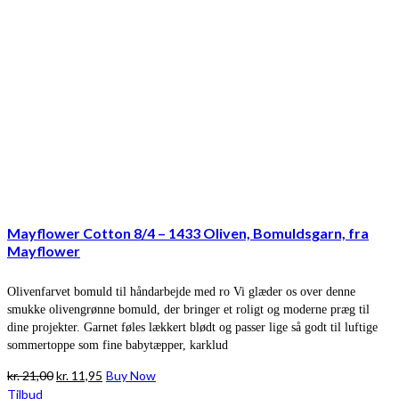
Mayflower Cotton 8/4 – 1433 Oliven, Bomuldsgarn, fra
Mayflower
Olivenfarvet bomuld til håndarbejde med ro Vi glæder os over denne
smukke olivengrønne bomuld, der bringer et roligt og moderne præg til
dine projekter. Garnet føles lækkert blødt og passer lige så godt til luftige
sommertoppe som fine babytæpper, karklud
Den
Den
kr.
21,00
kr.
11,95
Buy Now
oprindelige
aktuelle
Tilbud