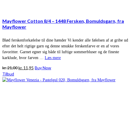
Mayflower Cotton 8/4 – 1448 Fersken, Bomuldsgarn, fra
Mayflower
Blød ferskenforkælelse til dine hænder Vi kender alle følelsen af at gribe ud
efter det helt rigtige garn og denne smukke ferskenfarve er en af vores
favoritter. Garnet egner sig både til luftige sommerbluser og de fineste
karklude, hvor farven …
Læs mere
Den
Den
kr.
21,00
kr.
11,95
Buy Now
oprindelige
aktuelle
Tilbud
pris
pris
var:
er:
kr. 21,00.
kr. 11,95.