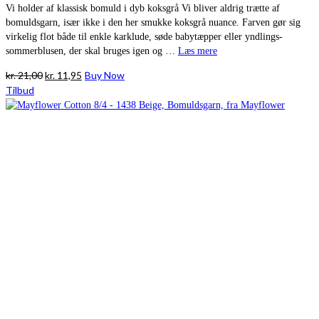
Vi holder af klassisk bomuld i dyb koksgrå Vi bliver aldrig trætte af
bomuldsgarn, især ikke i den her smukke koksgrå nuance. Farven gør sig
virkelig flot både til enkle karklude, søde babytæpper eller yndlings-
sommerblusen, der skal bruges igen og …
Læs mere
Den
Den
kr.
21,00
kr.
11,95
Buy Now
oprindelige
aktuelle
Tilbud
pris
pris
var:
er:
kr. 21,00.
kr. 11,95.