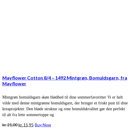
Mayflower Cotton 8/4 – 1492 Mintgrøn, Bomuldsgarn, fra
Mayflower
Mintgrøn bomuldsgarn skøn blødhed til dine sommerfavoritter Vi er helt
vilde med denne mintgrønne bomuldsgarn, der bringer et friskt pust til dine
kreaprojekter. Den bløde struktur og rene bomuldskvalitet gør den perfekt
til alt fra lette sommertoppe og
Den
Den
kr.
21,00
kr.
11,95
Buy Now
oprindelige
aktuelle