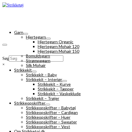
Garn
Hjertegarn
Hjertegarn Organic
Hjertegarn Mohair 120
Hjertegarn Mohair 150
Bomuldsgarn
Søg
Strømpegarn
×
Silk Mohair
Strikkekit
Strikkekit – Baby
Strikkekit – Interiør
Strikkekit – Kurve
Strikkekit – Tæpper
Strikkekit – Vaskeklude
Strikkekit – Trøjer
Strikkeopskrifter
Strikkeopskrifter – Babytøj
Strikkeopskrifter – Cardigan
Strikkeopskrifter – Huer
Strikkeopskrifter – Sweater
Strikkeopskrifter – Vest
Om Strikketoj.dk