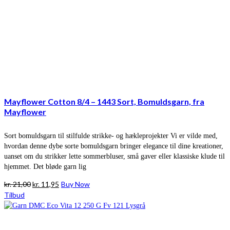
Mayflower Cotton 8/4 – 1443 Sort, Bomuldsgarn, fra
Mayflower
Sort bomuldsgarn til stilfulde strikke- og hækleprojekter Vi er vilde med,
hvordan denne dybe sorte bomuldsgarn bringer elegance til dine kreationer,
uanset om du strikker lette sommerbluser, små gaver eller klassiske klude til
hjemmet. Det bløde garn lig
Den
Den
kr.
21,00
kr.
11,95
Buy Now
oprindelige
aktuelle
Tilbud
pris
pris
var:
er:
kr. 21,00.
kr. 11,95.