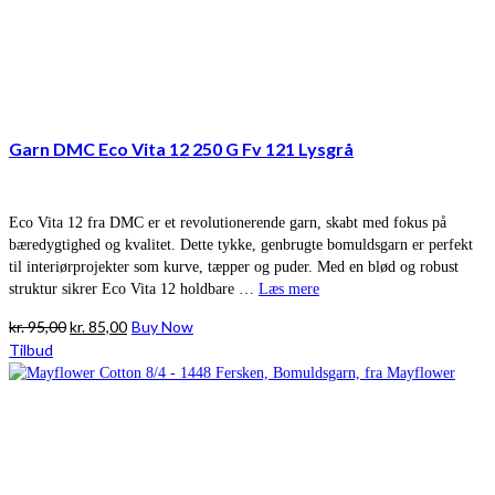
Garn DMC Eco Vita 12 250 G Fv 121 Lysgrå
Eco Vita 12 fra DMC er et revolutionerende garn, skabt med fokus på
bæredygtighed og kvalitet. Dette tykke, genbrugte bomuldsgarn er perfekt
til interiørprojekter som kurve, tæpper og puder. Med en blød og robust
struktur sikrer Eco Vita 12 holdbare …
Læs mere
Den
Den
kr.
95,00
kr.
85,00
Buy Now
oprindelige
aktuelle
Tilbud
pris
pris
var:
er:
kr. 95,00.
kr. 85,00.