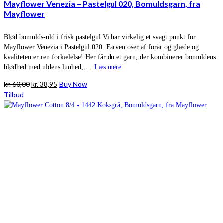
Mayflower Venezia – Pastelgul 020, Bomuldsgarn, fra
Mayflower
Blød bomulds-uld i frisk pastelgul Vi har virkelig et svagt punkt for
Mayflower Venezia i Pastelgul 020. Farven oser af forår og glæde og
kvaliteten er ren forkælelse! Her får du et garn, der kombinerer bomuldens
blødhed med uldens lunhed, …
Læs mere
Den
Den
kr.
60,00
kr.
38,95
Buy Now
oprindelige
aktuelle
Tilbud
pris
pris
var:
er:
kr. 60,00.
kr. 38,95.