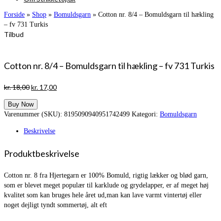
Forside
»
Shop
»
Bomuldsgarn
»
Cotton nr. 8/4 – Bomuldsgarn til hækling
– fv 731 Turkis
Tilbud
Cotton nr. 8/4 – Bomuldsgarn til hækling – fv 731 Turkis
Den
Den
kr.
18,00
kr.
17,00
oprindelige
aktuelle
Buy Now
pris
pris
Varenummer (SKU):
8195090940951742499
Kategori:
Bomuldsgarn
var:
er:
kr. 18,00.
kr. 17,00.
Beskrivelse
Produktbeskrivelse
Cotton nr. 8 fra Hjertegarn er 100% Bomuld, rigtig lækker og blød garn,
som er blevet meget populær til karklude og grydelapper, er af meget høj
kvalitet som kan bruges hele året ud,man kan lave varmt vintertøj eller
noget dejligt tyndt sommertøj, alt eft