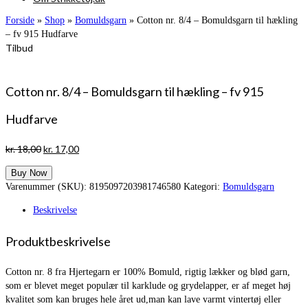
Forside
»
Shop
»
Bomuldsgarn
»
Cotton nr. 8/4 – Bomuldsgarn til hækling
– fv 915 Hudfarve
Tilbud
Cotton nr. 8/4 – Bomuldsgarn til hækling – fv 915
Hudfarve
Den
Den
kr.
18,00
kr.
17,00
oprindelige
aktuelle
Buy Now
pris
pris
Varenummer (SKU):
8195097203981746580
Kategori:
Bomuldsgarn
var:
er:
kr. 18,00.
kr. 17,00.
Beskrivelse
Produktbeskrivelse
Cotton nr. 8 fra Hjertegarn er 100% Bomuld, rigtig lækker og blød garn,
som er blevet meget populær til karklude og grydelapper, er af meget høj
kvalitet som kan bruges hele året ud,man kan lave varmt vintertøj eller