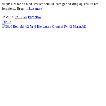
til alt! Her får du blød, lækker bomuld, som gør hækling og strik til ren
fornøjelse. Brug …
Læs mere
Den
Den
kr.
21,00
kr.
11,95
Buy Now
oprindelige
aktuelle
Tilbud
pris
pris
var:
er:
kr. 21,00.
kr. 11,95.