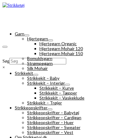
Garn
Hjertegarn
Hjertegarn Organic
Hjertegarn Mohair 120
Hjertegarn Mohair 150
Bomuldsgarn
Søg
Strømpegarn
×
Silk Mohair
Strikkekit
Strikkekit – Baby
Strikkekit – Interiør
Strikkekit – Kurve
Strikkekit – Tæpper
Strikkekit – Vaskeklude
Strikkekit – Trøjer
Strikkeopskrifter
Strikkeopskrifter – Babytøj
Strikkeopskrifter – Cardigan
Strikkeopskrifter – Huer
Strikkeopskrifter – Sweater
Strikkeopskrifter – Vest
Om Strikketoj.dk