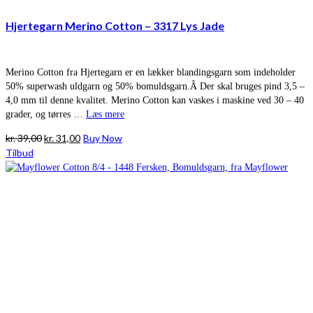
Hjertegarn Merino Cotton – 3317 Lys Jade
Merino Cotton fra Hjertegarn er en lækker blandingsgarn som indeholder
50% superwash uldgarn og 50% bomuldsgarn.Â Der skal bruges pind 3,5 –
4,0 mm til denne kvalitet. Merino Cotton kan vaskes i maskine ved 30 – 40
grader, og tørres …
Læs mere
Den
Den
kr.
39,00
kr.
31,00
Buy Now
oprindelige
aktuelle
Tilbud
pris
pris
var:
er:
kr. 39,00.
kr. 31,00.