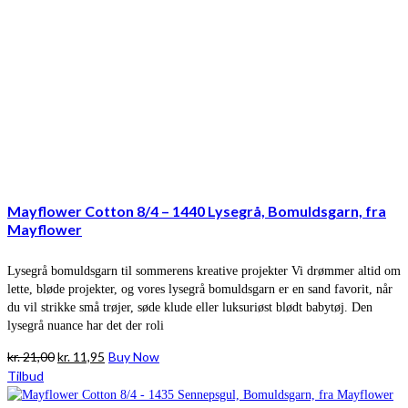
Mayflower Cotton 8/4 – 1440 Lysegrå, Bomuldsgarn, fra
Mayflower
Lysegrå bomuldsgarn til sommerens kreative projekter Vi drømmer altid om
lette, bløde projekter, og vores lysegrå bomuldsgarn er en sand favorit, når
du vil strikke små trøjer, søde klude eller luksuriøst blødt babytøj. Den
lysegrå nuance har det der roli
Den
Den
kr.
21,00
kr.
11,95
Buy Now
oprindelige
aktuelle
Tilbud
pris
pris