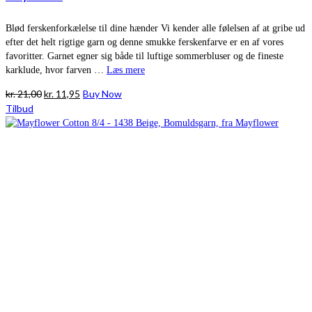
Blød ferskenforkælelse til dine hænder Vi kender alle følelsen af at gribe ud
efter det helt rigtige garn og denne smukke ferskenfarve er en af vores
favoritter. Garnet egner sig både til luftige sommerbluser og de fineste
karklude, hvor farven …
Læs mere
Den
Den
kr.
21,00
kr.
11,95
Buy Now
oprindelige
aktuelle
Tilbud
pris
pris
var:
er:
kr. 21,00.
kr. 11,95.