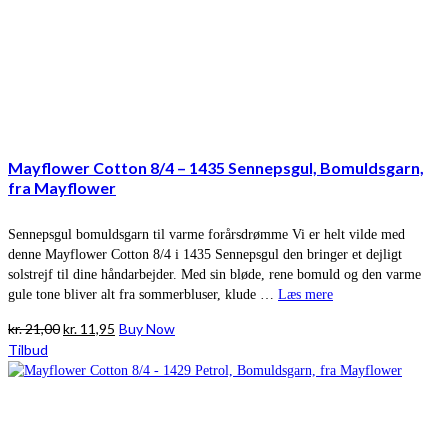
Mayflower Cotton 8/4 – 1435 Sennepsgul, Bomuldsgarn,
fra Mayflower
Sennepsgul bomuldsgarn til varme forårsdrømme Vi er helt vilde med
denne Mayflower Cotton 8/4 i 1435 Sennepsgul den bringer et dejligt
solstrejf til dine håndarbejder. Med sin bløde, rene bomuld og den varme
gule tone bliver alt fra sommerbluser, klude …
Læs mere
Den
Den
kr.
21,00
kr.
11,95
Buy Now
oprindelige
aktuelle
Tilbud
pris
pris
var:
er:
kr. 21,00.
kr. 11,95.