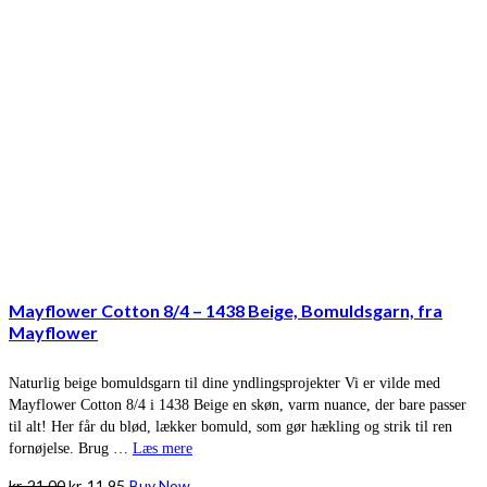
Mayflower Cotton 8/4 – 1438 Beige, Bomuldsgarn, fra
Mayflower
Naturlig beige bomuldsgarn til dine yndlingsprojekter Vi er vilde med
Mayflower Cotton 8/4 i 1438 Beige en skøn, varm nuance, der bare passer
til alt! Her får du blød, lækker bomuld, som gør hækling og strik til ren
fornøjelse. Brug …
Læs mere
Den
Den
kr.
21,00
kr.
11,95
Buy Now