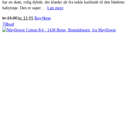
har en skøn, rolig dybde, der klæder alt fra enkle karklude til den blødeste
babytrøje. Den er super …
Læs mere
Den
Den
kr.
21,00
kr.
11,95
Buy Now
oprindelige
aktuelle
Tilbud
pris
pris
var:
er:
kr. 21,00.
kr. 11,95.