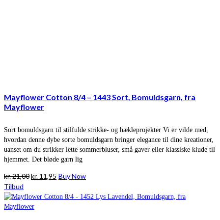
Mayflower Cotton 8/4 – 1443 Sort, Bomuldsgarn, fra
Mayflower
Sort bomuldsgarn til stilfulde strikke- og hækleprojekter Vi er vilde med,
hvordan denne dybe sorte bomuldsgarn bringer elegance til dine kreationer,
uanset om du strikker lette sommerbluser, små gaver eller klassiske klude til
hjemmet. Det bløde garn lig
Den
Den
kr.
21,00
kr.
11,95
Buy Now
oprindelige
aktuelle
Tilbud
pris
pris
var:
er:
kr. 21,00.
kr. 11,95.