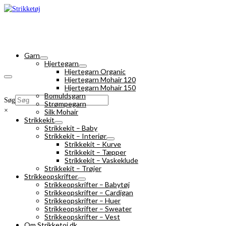
Garn
Hjertegarn
Hjertegarn Organic
Hjertegarn Mohair 120
Hjertegarn Mohair 150
Bomuldsgarn
Søg
Strømpegarn
×
Silk Mohair
Strikkekit
Strikkekit – Baby
Strikkekit – Interiør
Strikkekit – Kurve
Strikkekit – Tæpper
Strikkekit – Vaskeklude
Strikkekit – Trøjer
Strikkeopskrifter
Strikkeopskrifter – Babytøj
Strikkeopskrifter – Cardigan
Strikkeopskrifter – Huer
Strikkeopskrifter – Sweater
Strikkeopskrifter – Vest
Om Strikketoj.dk