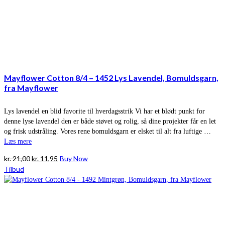
Mayflower Cotton 8/4 – 1452 Lys Lavendel, Bomuldsgarn,
fra Mayflower
Lys lavendel en blid favorite til hverdagsstrik Vi har et blødt punkt for
denne lyse lavendel den er både støvet og rolig, så dine projekter får en let
og frisk udstråling. Vores rene bomuldsgarn er elsket til alt fra luftige …
Læs mere
Den
Den
kr.
21,00
kr.
11,95
Buy Now
oprindelige
aktuelle
Tilbud
pris
pris
var:
er:
kr. 21,00.
kr. 11,95.