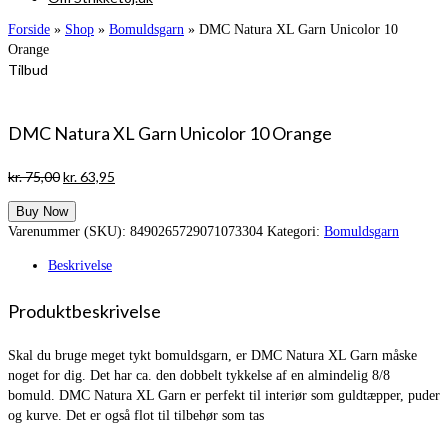
Forside
»
Shop
»
Bomuldsgarn
»
DMC Natura XL Garn Unicolor 10
Orange
Tilbud
DMC Natura XL Garn Unicolor 10 Orange
Den
Den
kr.
75,00
kr.
63,95
oprindelige
aktuelle
Buy Now
pris
pris
Varenummer (SKU):
8490265729071073304
Kategori:
Bomuldsgarn
var:
er:
kr. 75,00.
kr. 63,95.
Beskrivelse
Produktbeskrivelse
Skal du bruge meget tykt bomuldsgarn, er DMC Natura XL Garn måske
noget for dig. Det har ca. den dobbelt tykkelse af en almindelig 8/8
bomuld. DMC Natura XL Garn er perfekt til interiør som guldtæpper, puder
og kurve. Det er også flot til tilbehør som tas