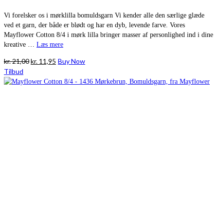
Vi forelsker os i mørklilla bomuldsgarn Vi kender alle den særlige glæde
ved et garn, der både er blødt og har en dyb, levende farve. Vores
Mayflower Cotton 8/4 i mørk lilla bringer masser af personlighed ind i dine
kreative …
Læs mere
Den
Den
kr.
21,00
kr.
11,95
Buy Now
oprindelige
aktuelle
Tilbud
pris
pris
var:
er:
kr. 21,00.
kr. 11,95.