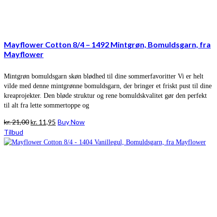
Mayflower Cotton 8/4 – 1492 Mintgrøn, Bomuldsgarn, fra
Mayflower
Mintgrøn bomuldsgarn skøn blødhed til dine sommerfavoritter Vi er helt
vilde med denne mintgrønne bomuldsgarn, der bringer et friskt pust til dine
kreaprojekter. Den bløde struktur og rene bomuldskvalitet gør den perfekt
til alt fra lette sommertoppe og
Den
Den
kr.
21,00
kr.
11,95
Buy Now
oprindelige
aktuelle
Tilbud
pris
pris
var:
er:
kr. 21,00.
kr. 11,95.