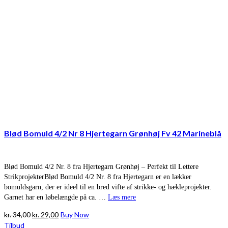
Blød Bomuld 4/2 Nr 8 Hjertegarn Grønhøj Fv 42 Marineblå
Blød Bomuld 4/2 Nr. 8 fra Hjertegarn Grønhøj – Perfekt til Lettere
StrikprojekterBlød Bomuld 4/2 Nr. 8 fra Hjertegarn er en lækker
bomuldsgarn, der er ideel til en bred vifte af strikke- og hækleprojekter.
Garnet har en løbelængde på ca. …
Læs mere
Den
Den
kr.
34,00
kr.
29,00
Buy Now
oprindelige
aktuelle
Tilbud