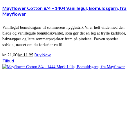
Mayflower Cotton 8/4 – 1404 Vanillegul, Bomuldsgarn, fra
Mayflower
Vanillegul bomuldsgarn til sommerens hyggestrik Vi er helt vilde med den
bløde og vanillegule bomuldskvalitet, som gør det en leg at trylle karklude,
babytæpper og lette sommerprojekter frem på pindene. Farven spreder
solskin, uanset om du forkæler en lil
Den
Den
kr.
21,00
kr.
11,95
Buy Now
oprindelige
aktuelle
Tilbud
pris
pris
var:
er:
kr. 21,00.
kr. 11,95.