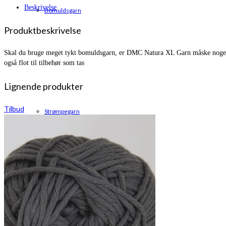
kr. 75,00.
kr. 63,95.
Beskrivelse
Bomuldsgarn
Produktbeskrivelse
Skal du bruge meget tykt bomuldsgarn, er DMC Natura XL Garn måske noget fo
også flot til tilbehør som tas
Lignende produkter
Tilbud
Strømpegarn
Silk Mohair