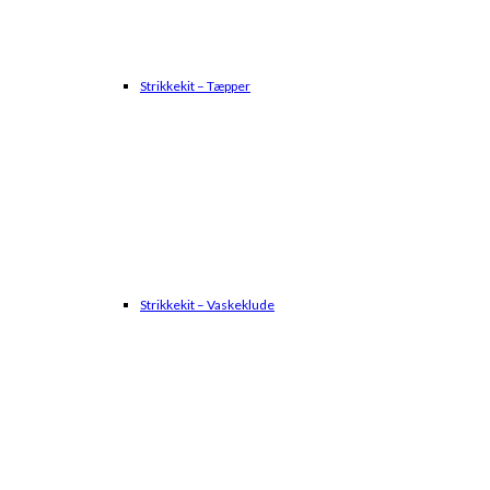
Strikkekit – Tæpper
Strikkekit – Vaskeklude