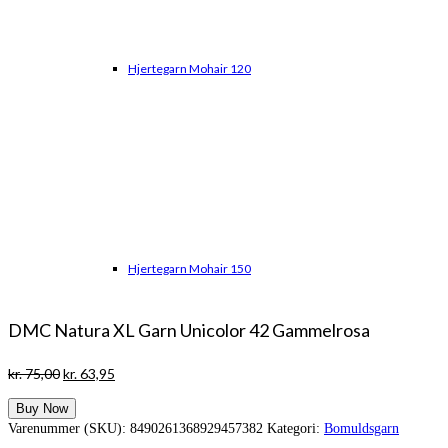
Hjertegarn Mohair 120
Hjertegarn Mohair 150
DMC Natura XL Garn Unicolor 42 Gammelrosa
Den
Den
kr.
75,00
kr.
63,95
oprindelige
aktuelle
Buy Now
pris
pris
Varenummer (SKU):
8490261368929457382
Kategori:
Bomuldsgarn
var:
er: