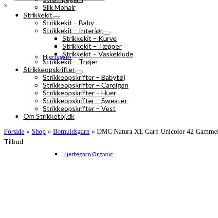
×
Silk Mohair
Strikkekit
Strikkekit – Baby
Strikkekit – Interiør
Strikkekit – Kurve
Strikkekit – Tæpper
Strikkekit – Vaskeklude
Hjertegarn
Strikkekit – Trøjer
Strikkeopskrifter
Strikkeopskrifter – Babytøj
Strikkeopskrifter – Cardigan
Strikkeopskrifter – Huer
Strikkeopskrifter – Sweater
Strikkeopskrifter – Vest
Om Strikketoj.dk
Forside
»
Shop
»
Bomuldsgarn
»
DMC Natura XL Garn Unicolor 42 Gammel
Tilbud
Hjertegarn Organic