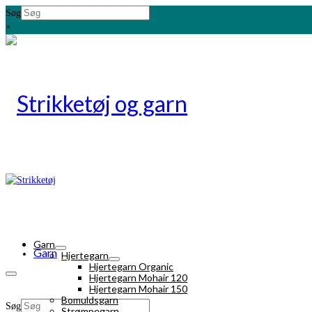
Søg
×
Garn
Garn
Hjertegarn
Hjertegarn Organic
Hjertegarn Mohair 120
Hjertegarn Mohair 150
Bomuldsgarn
Søg
Strømpegarn