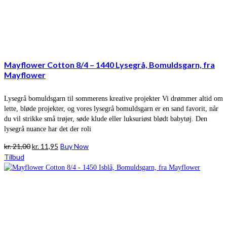
Mayflower Cotton 8/4 – 1440 Lysegrå, Bomuldsgarn, fra
Mayflower
Lysegrå bomuldsgarn til sommerens kreative projekter Vi drømmer altid om
lette, bløde projekter, og vores lysegrå bomuldsgarn er en sand favorit, når
du vil strikke små trøjer, søde klude eller luksuriøst blødt babytøj. Den
lysegrå nuance har det der roli
Den
Den
kr.
21,00
kr.
11,95
Buy Now
oprindelige
aktuelle
Tilbud
pris
pris
var:
er:
kr. 21,00.
kr. 11,95.