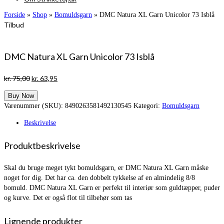
Forside
»
Shop
»
Bomuldsgarn
»
DMC Natura XL Garn Unicolor 73 Isblå
Tilbud
DMC Natura XL Garn Unicolor 73 Isblå
Den
Den
kr.
75,00
kr.
63,95
oprindelige
aktuelle
Buy Now
pris
pris
Varenummer (SKU):
8490263581492130545
Kategori:
Bomuldsgarn
var:
er:
kr. 75,00.
kr. 63,95.
Beskrivelse
Produktbeskrivelse
Skal du bruge meget tykt bomuldsgarn, er DMC Natura XL Garn måske
noget for dig. Det har ca. den dobbelt tykkelse af en almindelig 8/8
bomuld. DMC Natura XL Garn er perfekt til interiør som guldtæpper, puder
og kurve. Det er også flot til tilbehør som tas
Lignende produkter