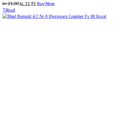
Den
Den
kr.
21,00
kr.
11,95
Buy Now
oprindelige
aktuelle
Tilbud
pris
pris
var:
er:
kr. 21,00.
kr. 11,95.