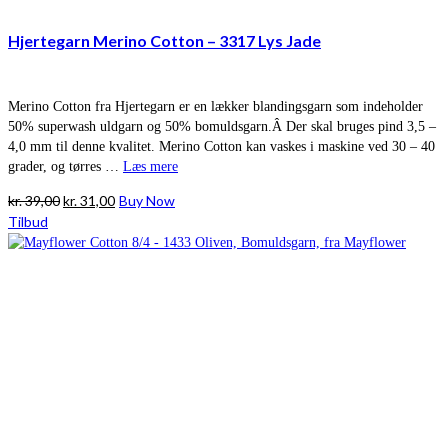
Hjertegarn Merino Cotton – 3317 Lys Jade
Merino Cotton fra Hjertegarn er en lækker blandingsgarn som indeholder
50% superwash uldgarn og 50% bomuldsgarn.Â Der skal bruges pind 3,5 –
4,0 mm til denne kvalitet. Merino Cotton kan vaskes i maskine ved 30 – 40
grader, og tørres …
Læs mere
Den
Den
kr.
39,00
kr.
31,00
Buy Now
oprindelige
aktuelle
Tilbud
pris
pris
var:
er:
kr. 39,00.
kr. 31,00.