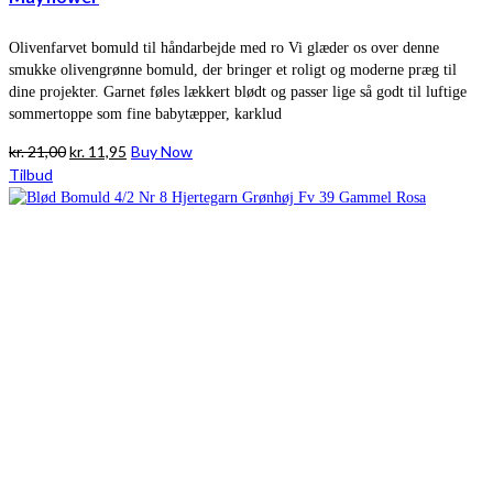
Olivenfarvet bomuld til håndarbejde med ro Vi glæder os over denne
smukke olivengrønne bomuld, der bringer et roligt og moderne præg til
dine projekter. Garnet føles lækkert blødt og passer lige så godt til luftige
sommertoppe som fine babytæpper, karklud
Den
Den
kr.
21,00
kr.
11,95
Buy Now
oprindelige
aktuelle
Tilbud
pris
pris
var:
er:
kr. 21,00.
kr. 11,95.