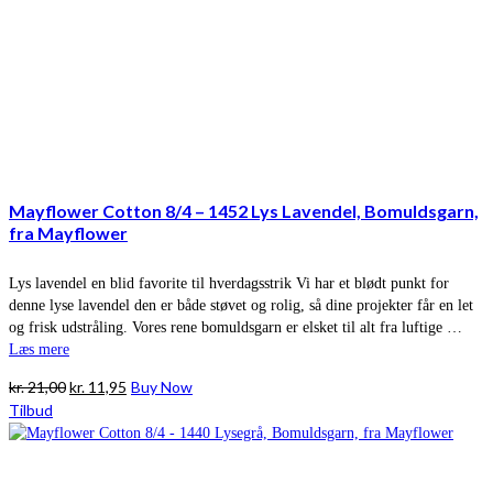
Mayflower Cotton 8/4 – 1452 Lys Lavendel, Bomuldsgarn,
fra Mayflower
Lys lavendel en blid favorite til hverdagsstrik Vi har et blødt punkt for
denne lyse lavendel den er både støvet og rolig, så dine projekter får en let
og frisk udstråling. Vores rene bomuldsgarn er elsket til alt fra luftige …
Læs mere
Den
Den
kr.
21,00
kr.
11,95
Buy Now
oprindelige
aktuelle
Tilbud
pris
pris
var:
er:
kr. 21,00.
kr. 11,95.