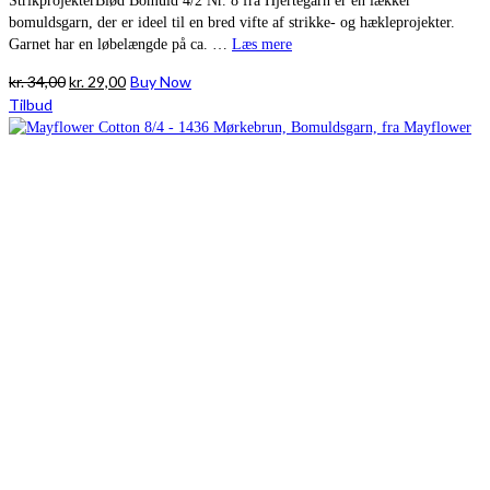
StrikprojekterBlød Bomuld 4/2 Nr. 8 fra Hjertegarn er en lækker
bomuldsgarn, der er ideel til en bred vifte af strikke- og hækleprojekter.
Garnet har en løbelængde på ca. …
Læs mere
Den
Den
kr.
34,00
kr.
29,00
Buy Now
oprindelige
aktuelle
Tilbud
pris
pris
var:
er:
kr. 34,00.
kr. 29,00.