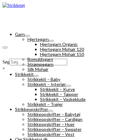
Garn
Hjertegarn
Hjertegarn Organic
Hjertegarn Mohair 120
Hjertegarn Mohair 150
Bomuldsgarn
Søg
Strømpegarn
×
Silk Mohair
Strikkekit
Strikkekit – Baby
Strikkekit – Interiør
Strikkekit – Kurve
Strikkekit – Tæpper
Strikkekit – Vaskeklude
Strikkekit – Trøjer
Strikkeopskrifter
Strikkeopskrifter – Babytøj
Strikkeopskrifter – Cardigan
Strikkeopskrifter – Huer
Strikkeopskrifter – Sweater
Strikkeopskrifter – Vest
Om Strikketoj.dk