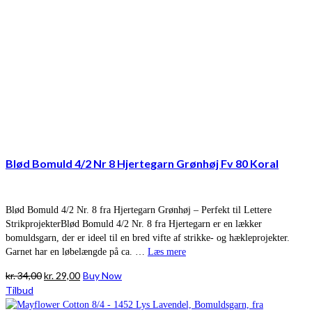
Blød Bomuld 4/2 Nr 8 Hjertegarn Grønhøj Fv 80 Koral
Blød Bomuld 4/2 Nr. 8 fra Hjertegarn Grønhøj – Perfekt til Lettere
StrikprojekterBlød Bomuld 4/2 Nr. 8 fra Hjertegarn er en lækker
bomuldsgarn, der er ideel til en bred vifte af strikke- og hækleprojekter.
Garnet har en løbelængde på ca. …
Læs mere
Den
Den
kr.
34,00
kr.
29,00
Buy Now
oprindelige
aktuelle
Tilbud
pris
pris