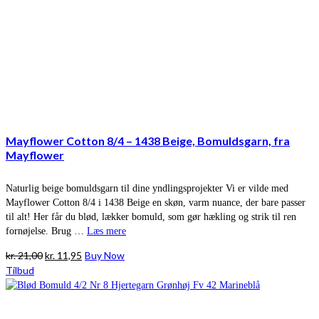
Mayflower Cotton 8/4 – 1438 Beige, Bomuldsgarn, fra
Mayflower
Naturlig beige bomuldsgarn til dine yndlingsprojekter Vi er vilde med
Mayflower Cotton 8/4 i 1438 Beige en skøn, varm nuance, der bare passer
til alt! Her får du blød, lækker bomuld, som gør hækling og strik til ren
fornøjelse. Brug …
Læs mere
Den
Den
kr.
21,00
kr.
11,95
Buy Now
oprindelige
aktuelle
Tilbud
pris
pris
var:
er:
kr. 21,00.
kr. 11,95.