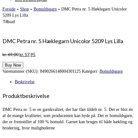
Forside
»
Shop
»
Bomuldsgarn
»
DMC Petra nr. 5 Hæklegarn Unicolor
5209 Lys Lilla
Tilbud
DMC Petra nr. 5 Hæklegarn Unicolor 5209 Lys Lilla
Den
Den
kr.
69,00
kr.
57,95
oprindelige
aktuelle
Buy Now
pris
pris
Varenummer (SKU):
8490266148004301125
Kategori:
Bomuldsgarn
var:
er:
kr. 69,00.
kr. 57,95.
Beskrivelse
Produktbeskrivelse
DMC Petra nr. 5 er en garnkvalitet, der har fået tildelt nr. 5. Det er blot én
af de mange kvaliteter, som producenten kan byde på. Det er bomuldsgarn,
der er fremstillet af 100 % bomuld. Garnet kan bruges til både hækling og
brodering, hvor mulighederne