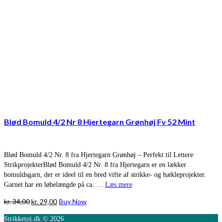
Blød Bomuld 4/2 Nr 8 Hjertegarn Grønhøj Fv 52 Mint
Blød Bomuld 4/2 Nr. 8 fra Hjertegarn Grønhøj – Perfekt til Lettere
StrikprojekterBlød Bomuld 4/2 Nr. 8 fra Hjertegarn er en lækker
bomuldsgarn, der er ideel til en bred vifte af strikke- og hækleprojekter.
Garnet har en løbelængde på ca. …
Læs mere
Den
Den
kr.
34,00
kr.
29,00
Buy Now
oprindelige
aktuelle
Strikketoj.dk © 2026
pris
pris