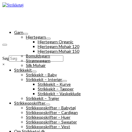
Garn
Hjertegarn
Hjertegarn Organic
Hjertegarn Mohair 120
Hjertegarn Mohair 150
Bomuldsgarn
Søg
Strømpegarn
×
Silk Mohair
Strikkekit
Strikkekit – Baby
Strikkekit – Interiør
Strikkekit – Kurve
Strikkekit – Tæpper
Strikkekit – Vaskeklude
Strikkekit – Trøjer
Strikkeopskrifter
Strikkeopskrifter – Babytøj
Strikkeopskrifter – Cardigan
Strikkeopskrifter – Huer
Strikkeopskrifter – Sweater
Strikkeopskrifter – Vest
Om Strikketoj.dk