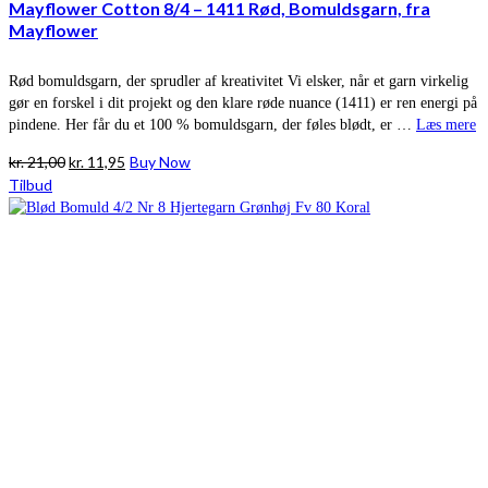
Mayflower Cotton 8/4 – 1411 Rød, Bomuldsgarn, fra
Mayflower
Rød bomuldsgarn, der sprudler af kreativitet Vi elsker, når et garn virkelig
gør en forskel i dit projekt og den klare røde nuance (1411) er ren energi på
pindene. Her får du et 100 % bomuldsgarn, der føles blødt, er …
Læs mere
Den
Den
kr.
21,00
kr.
11,95
Buy Now
oprindelige
aktuelle
Tilbud
pris
pris
var:
er:
kr. 21,00.
kr. 11,95.