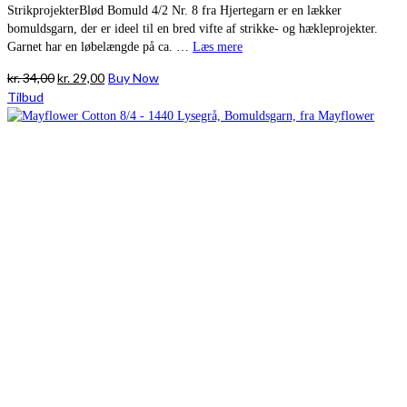
StrikprojekterBlød Bomuld 4/2 Nr. 8 fra Hjertegarn er en lækker
bomuldsgarn, der er ideel til en bred vifte af strikke- og hækleprojekter.
Garnet har en løbelængde på ca. …
Læs mere
Den
Den
kr.
34,00
kr.
29,00
Buy Now
oprindelige
aktuelle
Tilbud
pris
pris
var:
er:
kr. 34,00.
kr. 29,00.