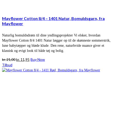
Mayflower Cotton 8/4 – 1401 Natur, Bomuldsgarn, fra
Mayflower
Naturlig bomuldsdrøm til dine yndlingsprojekter Vi elsker, hvordan
Mayflower Cotton 8/4 1401 Natur lægger op til de skønneste sommerstrik,
lune babytæpper og bløde klude. Den rene, naturhvide nuance giver et
klassisk og evigt look til både tøj og bolig.
Den
Den
kr.
21,00
kr.
11,95
Buy Now
oprindelige
aktuelle
Tilbud
pris
pris
var:
er:
kr. 21,00.
kr. 11,95.