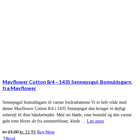
Mayflower Cotton 8/4 – 1435 Sennepsgul, Bomuldsgarn,
fra Mayflower
Sennepsgul bomuldsgarn til varme forårsdrømme Vi er helt vilde med
denne Mayflower Cotton 8/4 i 1435 Sennepsgul den bringer et dejligt
solstrejf til dine håndarbejder. Med sin bløde, rene bomuld og den varme
gule tone bliver alt fra sommerbluser, klude …
Læs mere
Den
Den
kr.
21,00
kr.
11,95
Buy Now
oprindelige
aktuelle
Tilbud