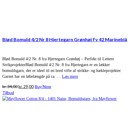
Blød Bomuld 4/2 Nr 8 Hjertegarn Grønhøj Fv 42 Marineblå
Blød Bomuld 4/2 Nr. 8 fra Hjertegarn Grønhøj – Perfekt til Lettere
StrikprojekterBlød Bomuld 4/2 Nr. 8 fra Hjertegarn er en lækker
bomuldsgarn, der er ideel til en bred vifte af strikke- og hækleprojekter.
Garnet har en løbelængde på ca. …
Læs mere
Den
Den
kr.
34,00
kr.
29,00
Buy Now
oprindelige
aktuelle
Tilbud
pris
pris
var:
er:
kr. 34,00.
kr. 29,00.