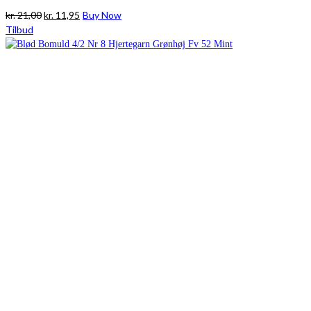
Den
Den
kr.
21,00
kr.
11,95
Buy Now
oprindelige
aktuelle
Tilbud
pris
pris
var:
er:
kr. 21,00.
kr. 11,95.