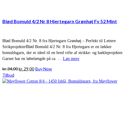
Blød Bomuld 4/2 Nr 8 Hjertegarn Grønhøj Fv 52 Mint
Blød Bomuld 4/2 Nr. 8 fra Hjertegarn Grønhøj – Perfekt til Lettere
StrikprojekterBlød Bomuld 4/2 Nr. 8 fra Hjertegarn er en lækker
bomuldsgarn, der er ideel til en bred vifte af strikke- og hækleprojekter.
Garnet har en løbelængde på ca. …
Læs mere
Den
Den
kr.
34,00
kr.
29,00
Buy Now
oprindelige
aktuelle
Tilbud
pris
pris
var:
er:
kr. 34,00.
kr. 29,00.