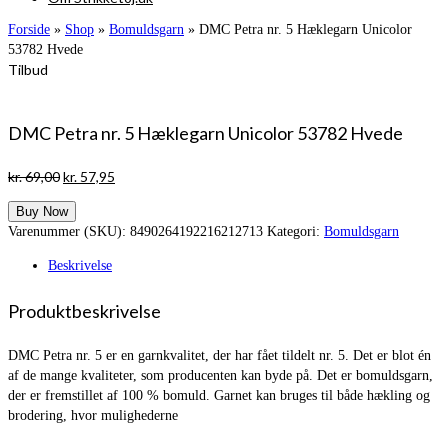
Forside
»
Shop
»
Bomuldsgarn
»
DMC Petra nr. 5 Hæklegarn Unicolor
53782 Hvede
Tilbud
DMC Petra nr. 5 Hæklegarn Unicolor 53782 Hvede
Den
Den
kr.
69,00
kr.
57,95
oprindelige
aktuelle
Buy Now
pris
pris
Varenummer (SKU):
8490264192216212713
Kategori:
Bomuldsgarn
var:
er:
kr. 69,00.
kr. 57,95.
Beskrivelse
Produktbeskrivelse
DMC Petra nr. 5 er en garnkvalitet, der har fået tildelt nr. 5. Det er blot én
af de mange kvaliteter, som producenten kan byde på. Det er bomuldsgarn,
der er fremstillet af 100 % bomuld. Garnet kan bruges til både hækling og
brodering, hvor mulighederne