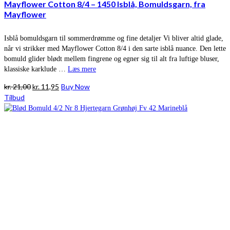
Mayflower Cotton 8/4 – 1450 Isblå, Bomuldsgarn, fra
Mayflower
Isblå bomuldsgarn til sommerdrømme og fine detaljer Vi bliver altid glade,
når vi strikker med Mayflower Cotton 8/4 i den sarte isblå nuance. Den lette
bomuld glider blødt mellem fingrene og egner sig til alt fra luftige bluser,
klassiske karklude …
Læs mere
Den
Den
kr.
21,00
kr.
11,95
Buy Now
oprindelige
aktuelle
Tilbud
pris
pris
var:
er:
kr. 21,00.
kr. 11,95.