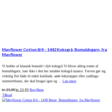
Mayflower Cotton 8/4 – 1442 Koksgrå, Bomuldsgarn, fra
Mayflower
Vi holder af klassisk bomuld i dyb koksgrå Vi bliver aldrig trætte af
bomuldsgarn, især ikke i den her smukke koksgrå nuance. Farven gør sig
virkelig flot både til enkle karklude, søde babytæpper eller yndlings-
sommerblusen, der skal bruges igen og …
Læs mere
Den
Den
kr.
21,00
kr.
11,95
Buy Now
oprindelige
aktuelle
Tilbud
pris
pris
var:
er:
kr. 21,00.
kr. 11,95.