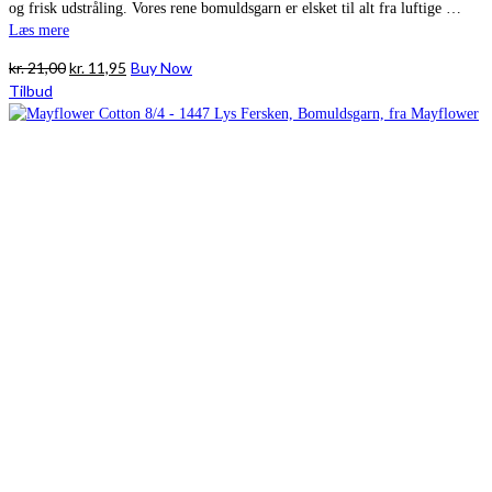
og frisk udstråling. Vores rene bomuldsgarn er elsket til alt fra luftige …
Læs mere
Den
Den
kr.
21,00
kr.
11,95
Buy Now
oprindelige
aktuelle
Tilbud
pris
pris
var:
er:
kr. 21,00.
kr. 11,95.