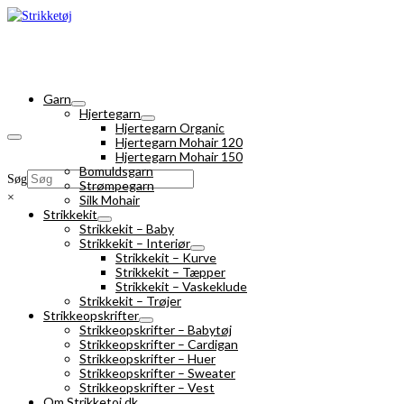
Garn
Hjertegarn
Hjertegarn Organic
Hjertegarn Mohair 120
Hjertegarn Mohair 150
Bomuldsgarn
Søg
Strømpegarn
×
Silk Mohair
Strikkekit
Strikkekit – Baby
Strikkekit – Interiør
Strikkekit – Kurve
Strikkekit – Tæpper
Strikkekit – Vaskeklude
Strikkekit – Trøjer
Strikkeopskrifter
Strikkeopskrifter – Babytøj
Strikkeopskrifter – Cardigan
Strikkeopskrifter – Huer
Strikkeopskrifter – Sweater
Strikkeopskrifter – Vest
Om Strikketoj.dk