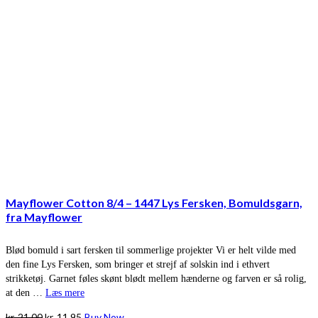
Mayflower Cotton 8/4 – 1447 Lys Fersken, Bomuldsgarn,
fra Mayflower
Blød bomuld i sart fersken til sommerlige projekter Vi er helt vilde med
den fine Lys Fersken, som bringer et strejf af solskin ind i ethvert
strikketøj. Garnet føles skønt blødt mellem hænderne og farven er så rolig,
at den …
Læs mere
Den
Den
kr.
21,00
kr.
11,95
Buy Now