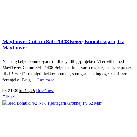
Mayflower Cotton 8/4 – 1438 Beige, Bomuldsgarn, fra
Mayflower
Naturlig beige bomuldsgarn til dine yndlingsprojekter Vi er vilde med
Mayflower Cotton 8/4 i 1438 Beige en skøn, varm nuance, der bare passer
til alt! Her får du blød, lækker bomuld, som gør hækling og strik til ren
fornøjelse. Brug …
Læs mere
Den
Den
kr.
21,00
kr.
11,95
Buy Now
oprindelige
aktuelle
Tilbud
pris
pris
var:
er:
kr. 21,00.
kr. 11,95.