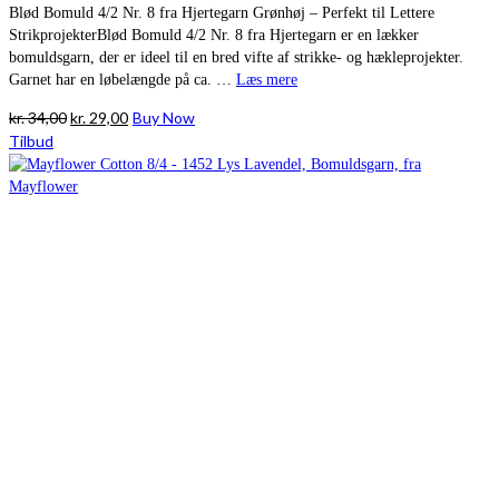
Blød Bomuld 4/2 Nr. 8 fra Hjertegarn Grønhøj – Perfekt til Lettere
StrikprojekterBlød Bomuld 4/2 Nr. 8 fra Hjertegarn er en lækker
bomuldsgarn, der er ideel til en bred vifte af strikke- og hækleprojekter.
Garnet har en løbelængde på ca. …
Læs mere
Den
Den
kr.
34,00
kr.
29,00
Buy Now
oprindelige
aktuelle
Tilbud
pris
pris
var:
er:
kr. 34,00.
kr. 29,00.