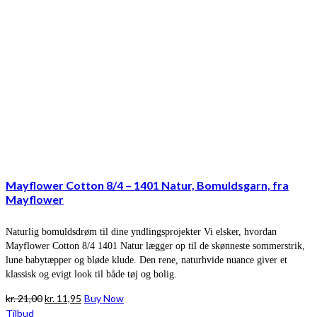
Mayflower Cotton 8/4 – 1401 Natur, Bomuldsgarn, fra
Mayflower
Naturlig bomuldsdrøm til dine yndlingsprojekter Vi elsker, hvordan
Mayflower Cotton 8/4 1401 Natur lægger op til de skønneste sommerstrik,
lune babytæpper og bløde klude. Den rene, naturhvide nuance giver et
klassisk og evigt look til både tøj og bolig.
Den
Den
kr.
21,00
kr.
11,95
Buy Now
oprindelige
aktuelle
Tilbud