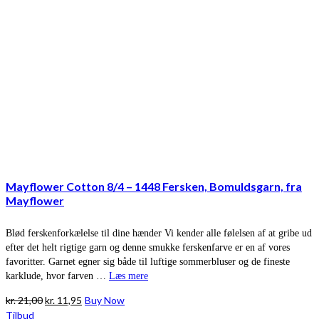
Mayflower Cotton 8/4 – 1448 Fersken, Bomuldsgarn, fra
Mayflower
Blød ferskenforkælelse til dine hænder Vi kender alle følelsen af at gribe ud
efter det helt rigtige garn og denne smukke ferskenfarve er en af vores
favoritter. Garnet egner sig både til luftige sommerbluser og de fineste
karklude, hvor farven …
Læs mere
Den
Den
kr.
21,00
kr.
11,95
Buy Now
oprindelige
aktuelle
Tilbud