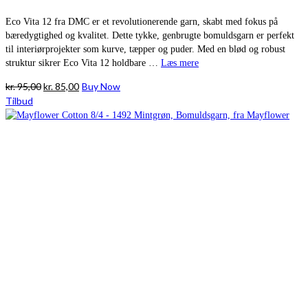
Eco Vita 12 fra DMC er et revolutionerende garn, skabt med fokus på
bæredygtighed og kvalitet. Dette tykke, genbrugte bomuldsgarn er perfekt
til interiørprojekter som kurve, tæpper og puder. Med en blød og robust
struktur sikrer Eco Vita 12 holdbare …
Læs mere
Den
Den
kr.
95,00
kr.
85,00
Buy Now
oprindelige
aktuelle
Tilbud
pris
pris
var:
er:
kr. 95,00.
kr. 85,00.