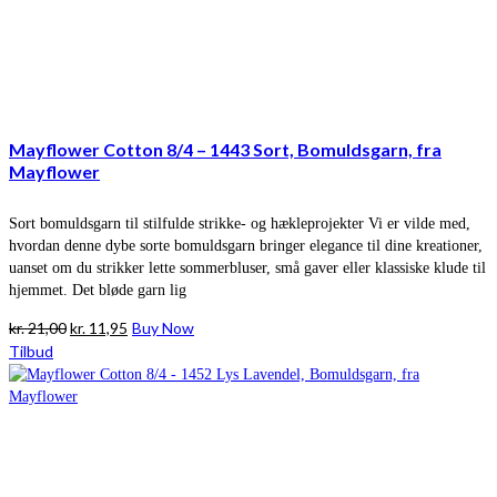
Mayflower Cotton 8/4 – 1443 Sort, Bomuldsgarn, fra
Mayflower
Sort bomuldsgarn til stilfulde strikke- og hækleprojekter Vi er vilde med,
hvordan denne dybe sorte bomuldsgarn bringer elegance til dine kreationer,
uanset om du strikker lette sommerbluser, små gaver eller klassiske klude til
hjemmet. Det bløde garn lig
Den
Den
kr.
21,00
kr.
11,95
Buy Now
oprindelige
aktuelle
Tilbud
pris
pris
var:
er:
kr. 21,00.
kr. 11,95.