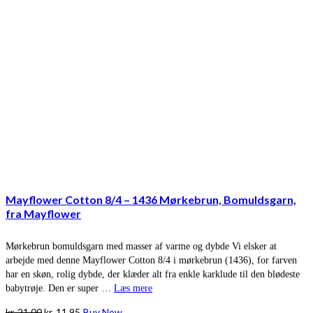
Mayflower Cotton 8/4 – 1436 Mørkebrun, Bomuldsgarn,
fra Mayflower
Mørkebrun bomuldsgarn med masser af varme og dybde Vi elsker at
arbejde med denne Mayflower Cotton 8/4 i mørkebrun (1436), for farven
har en skøn, rolig dybde, der klæder alt fra enkle karklude til den blødeste
babytrøje. Den er super …
Læs mere
Den
Den
kr.
21,00
kr.
11,95
Buy Now