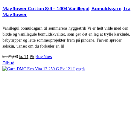
Mayflower Cotton 8/4 – 1404 Vanillegul, Bomuldsgarn, fra
Mayflower
Vanillegul bomuldsgarn til sommerens hyggestrik Vi er helt vilde med den
bløde og vanillegule bomuldskvalitet, som gør det en leg at trylle karklude,
babytæpper og lette sommerprojekter frem på pindene. Farven spreder
solskin, uanset om du forkæler en lil
Den
Den
kr.
21,00
kr.
11,95
Buy Now
oprindelige
aktuelle
Tilbud
pris
pris
var:
er:
kr. 21,00.
kr. 11,95.