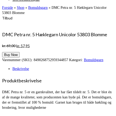
Forside
»
Shop
»
Bomuldsgarn
»
DMC Petra nr. 5 Hæklegarn Unicolor
53803 Blomme
Tilbud
DMC Petra nr. 5 Hæklegarn Unicolor 53803 Blomme
Den
Den
kr.
69,00
kr.
57,95
oprindelige
aktuelle
Buy Now
pris
pris
Varenummer (SKU):
8490268752959344857
Kategori:
Bomuldsgarn
var:
er:
kr. 69,00.
kr. 57,95.
Beskrivelse
Produktbeskrivelse
DMC Petra nr. 5 er en garnkvalitet, der har fået tildelt nr. 5. Det er blot én
af de mange kvaliteter, som producenten kan byde på. Det er bomuldsgarn,
der er fremstillet af 100 % bomuld. Garnet kan bruges til både hækling og
brodering, hvor mulighederne