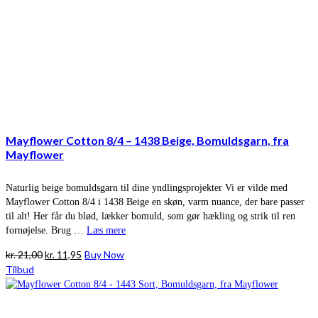
Mayflower Cotton 8/4 – 1438 Beige, Bomuldsgarn, fra
Mayflower
Naturlig beige bomuldsgarn til dine yndlingsprojekter Vi er vilde med
Mayflower Cotton 8/4 i 1438 Beige en skøn, varm nuance, der bare passer
til alt! Her får du blød, lækker bomuld, som gør hækling og strik til ren
fornøjelse. Brug …
Læs mere
Den
Den
kr.
21,00
kr.
11,95
Buy Now
oprindelige
aktuelle
Tilbud
pris
pris
var:
er:
kr. 21,00.
kr. 11,95.