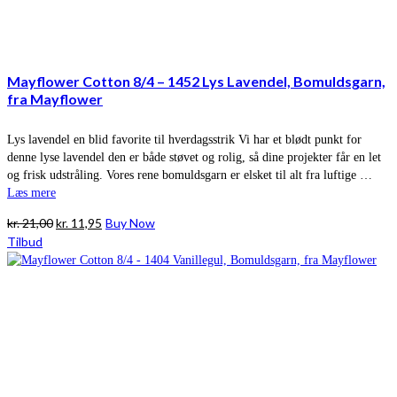
Mayflower Cotton 8/4 – 1452 Lys Lavendel, Bomuldsgarn,
fra Mayflower
Lys lavendel en blid favorite til hverdagsstrik Vi har et blødt punkt for
denne lyse lavendel den er både støvet og rolig, så dine projekter får en let
og frisk udstråling. Vores rene bomuldsgarn er elsket til alt fra luftige …
Læs mere
Den
Den
kr.
21,00
kr.
11,95
Buy Now
oprindelige
aktuelle
Tilbud
pris
pris
var:
er:
kr. 21,00.
kr. 11,95.