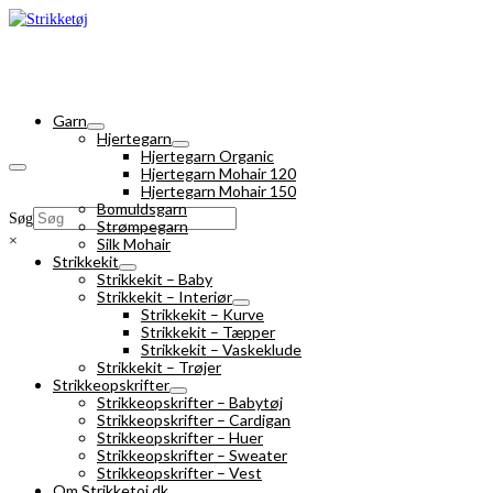
Garn
Hjertegarn
Hjertegarn Organic
Hjertegarn Mohair 120
Hjertegarn Mohair 150
Bomuldsgarn
Søg
Strømpegarn
×
Silk Mohair
Strikkekit
Strikkekit – Baby
Strikkekit – Interiør
Strikkekit – Kurve
Strikkekit – Tæpper
Strikkekit – Vaskeklude
Strikkekit – Trøjer
Strikkeopskrifter
Strikkeopskrifter – Babytøj
Strikkeopskrifter – Cardigan
Strikkeopskrifter – Huer
Strikkeopskrifter – Sweater
Strikkeopskrifter – Vest
Om Strikketoj.dk