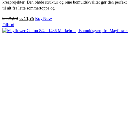
kreaprojekter. Den bløde struktur og rene bomuldskvalitet gør den perfekt
til alt fra lette sommertoppe og
Den
Den
kr.
21,00
kr.
11,95
Buy Now
oprindelige
aktuelle
Tilbud
pris
pris
var:
er:
kr. 21,00.
kr. 11,95.