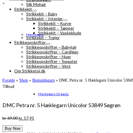
×
Silk Mohair
Strikkekit
Strikkekit – Baby
Strikkekit – Interiør
Strikkekit – Kurve
Strikkekit – Tæpper
Strikkekit – Vaskeklude
Hjertegarn
Strikkekit – Trøjer
Strikkeopskrifter
Strikkeopskrifter – Babytøj
Strikkeopskrifter – Cardigan
Strikkeopskrifter – Huer
Strikkeopskrifter – Sweater
Strikkeopskrifter – Vest
Om Strikketoj.dk
Forside
»
Shop
»
Bomuldsgarn
»
DMC Petra nr. 5 Hæklegarn Unicolor 5384
Tilbud
Hjertegarn Organic
DMC Petra nr. 5 Hæklegarn Unicolor 53849 Søgrøn
Den
Den
kr.
69,00
kr.
57,95
oprindelige
aktuelle
Buy Now
pris
pris