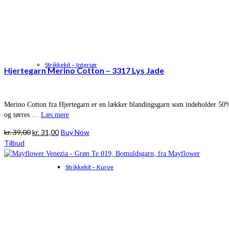
Strikkekit – Interiør
Hjertegarn Merino Cotton – 3317 Lys Jade
Merino Cotton fra Hjertegarn er en lækker blandingsgarn som indeholder 50
og tørres …
Læs mere
Den
Den
kr.
39,00
kr.
31,00
Buy Now
oprindelige
aktuelle
Tilbud
pris
pris
var:
er:
Strikkekit – Kurve
kr. 39,00.
kr. 31,00.