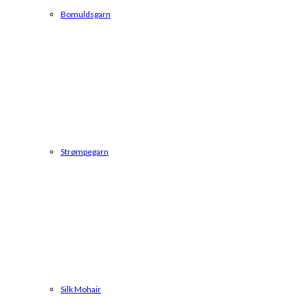
Bomuldsgarn
Strømpegarn
Silk Mohair