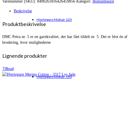
Varenummer (SKU):
8490261816426459856
Kategori:
Bomuldsgarn
var:
er:
kr. 69,00.
kr. 57,95.
Beskrivelse
Hjertegarn Mohair 120
Produktbeskrivelse
DMC Petra nr. 5 er en garnkvalitet, der har fået tildelt nr. 5. Det er blot é
brodering, hvor mulighederne
Lignende produkter
Tilbud
Hjertegarn Mohair 150