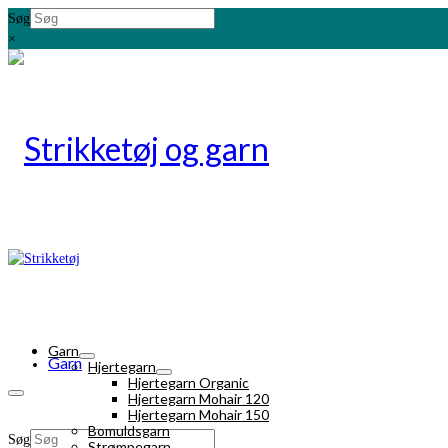
Søg
×
Garn
Garn
Hjertegarn
Hjertegarn Organic
Hjertegarn Mohair 120
Hjertegarn Mohair 150
Bomuldsgarn
Søg
Strømpegarn