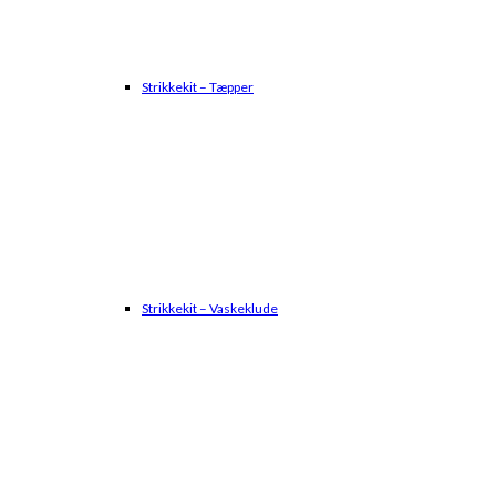
Strikkekit – Tæpper
Strikkekit – Vaskeklude