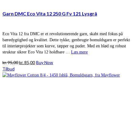
Garn DMC Eco Vita 12 250 G Fv 121 Lysgrå
Eco Vita 12 fra DMC er et revolutionerende garn, skabt med fokus på
bæredygtighed og kvalitet. Dette tykke, genbrugte bomuldsgarn er perfekt
til interiørprojekter som kurve, tæpper og puder. Med en blød og robust
struktur sikrer Eco Vita 12 holdbare …
Læs mere
Den
Den
kr.
95,00
kr.
85,00
Buy Now
oprindelige
aktuelle
Tilbud
pris
pris
var:
er:
kr. 95,00.
kr. 85,00.