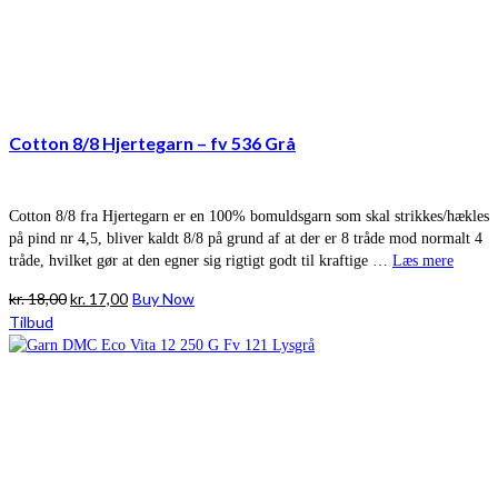
Cotton 8/8 Hjertegarn – fv 536 Grå
Cotton 8/8 fra Hjertegarn er en 100% bomuldsgarn som skal strikkes/hækles
på pind nr 4,5, bliver kaldt 8/8 på grund af at der er 8 tråde mod normalt 4
tråde, hvilket gør at den egner sig rigtigt godt til kraftige …
Læs mere
Den
Den
kr.
18,00
kr.
17,00
Buy Now
oprindelige
aktuelle
Tilbud
pris
pris
var:
er:
kr. 18,00.
kr. 17,00.