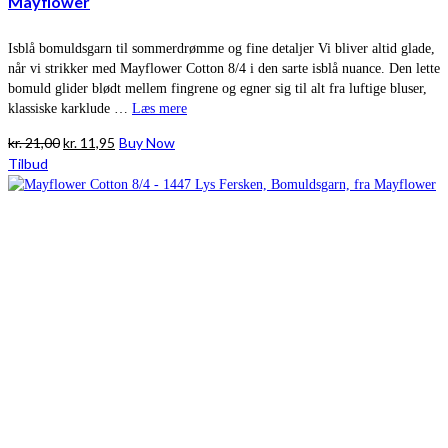
Mayflower
Isblå bomuldsgarn til sommerdrømme og fine detaljer Vi bliver altid glade,
når vi strikker med Mayflower Cotton 8/4 i den sarte isblå nuance. Den lette
bomuld glider blødt mellem fingrene og egner sig til alt fra luftige bluser,
klassiske karklude …
Læs mere
Den
Den
kr.
21,00
kr.
11,95
Buy Now
oprindelige
aktuelle
Tilbud
pris
pris
var:
er:
kr. 21,00.
kr. 11,95.