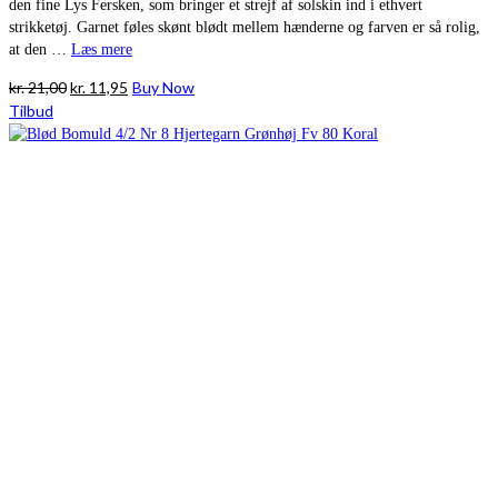
den fine Lys Fersken, som bringer et strejf af solskin ind i ethvert
strikketøj. Garnet føles skønt blødt mellem hænderne og farven er så rolig,
at den …
Læs mere
Den
Den
kr.
21,00
kr.
11,95
Buy Now
oprindelige
aktuelle
Tilbud
pris
pris
var:
er:
kr. 21,00.
kr. 11,95.