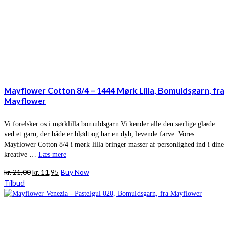
Mayflower Cotton 8/4 – 1444 Mørk Lilla, Bomuldsgarn, fra
Mayflower
Vi forelsker os i mørklilla bomuldsgarn Vi kender alle den særlige glæde
ved et garn, der både er blødt og har en dyb, levende farve. Vores
Mayflower Cotton 8/4 i mørk lilla bringer masser af personlighed ind i dine
kreative …
Læs mere
Den
Den
kr.
21,00
kr.
11,95
Buy Now
oprindelige
aktuelle
Tilbud
pris
pris
var:
er:
kr. 21,00.
kr. 11,95.