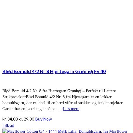
Blød Bomuld 4/2 Nr 8 Hjertegarn Grønhøj Fv 40
Blød Bomuld 4/2 Nr. 8 fra Hjertegarn Grønhøj – Perfekt til Lettere
StrikprojekterBlød Bomuld 4/2 Nr. 8 fra Hjertegarn er en lækker
bomuldsgarn, der er ideel til en bred vifte af strikke- og hækleprojekter.
Garnet har en løbelængde på ca. …
Læs mere
Den
Den
kr.
34,00
kr.
29,00
Buy Now
oprindelige
aktuelle
Tilbud
pris
pris