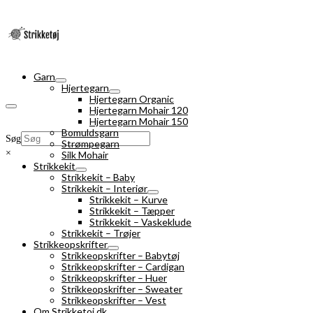
Garn
Hjertegarn
Hjertegarn Organic
Hjertegarn Mohair 120
Hjertegarn Mohair 150
Bomuldsgarn
Søg
Strømpegarn
×
Silk Mohair
Strikkekit
Strikkekit – Baby
Strikkekit – Interiør
Strikkekit – Kurve
Strikkekit – Tæpper
Strikkekit – Vaskeklude
Strikkekit – Trøjer
Strikkeopskrifter
Strikkeopskrifter – Babytøj
Strikkeopskrifter – Cardigan
Strikkeopskrifter – Huer
Strikkeopskrifter – Sweater
Strikkeopskrifter – Vest
Om Strikketoj.dk