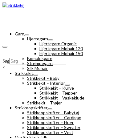
Garn
Hjertegarn
Hjertegarn Organic
Hjertegarn Mohair 120
Hjertegarn Mohair 150
Bomuldsgarn
Søg
Strømpegarn
×
Silk Mohair
Strikkekit
Strikkekit – Baby
Strikkekit – Interiør
Strikkekit – Kurve
Strikkekit – Tæpper
Strikkekit – Vaskeklude
Strikkekit – Trøjer
Strikkeopskrifter
Strikkeopskrifter – Babytøj
Strikkeopskrifter – Cardigan
Strikkeopskrifter – Huer
Strikkeopskrifter – Sweater
Strikkeopskrifter – Vest
Om Strikketoj.dk