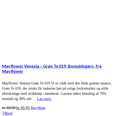
Mayflower Venezia – Grøn Te 019, Bomuldsgarn, fra
Mayflower
Mayflower Venezia Grøn Te 019 Vi er vilde med den blide grønne nuance,
Grøn Te 019, der straks får tankerne hen på rolige forårsmarker og stille
efterårsdage med strikketøj i hænderne. Garnets lækre blanding af 70%
bomuld og 30% uld …
Læs mere
Den
Den
kr.
60,00
kr.
45,95
Buy Now
oprindelige
aktuelle
Tilbud