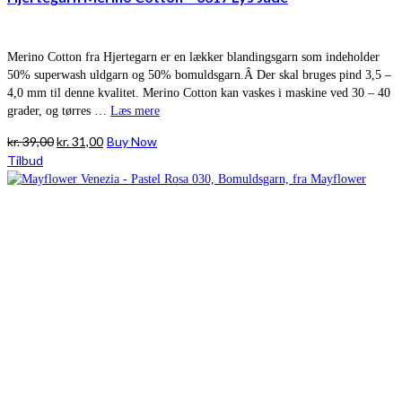
Merino Cotton fra Hjertegarn er en lækker blandingsgarn som indeholder
50% superwash uldgarn og 50% bomuldsgarn.Â Der skal bruges pind 3,5 –
4,0 mm til denne kvalitet. Merino Cotton kan vaskes i maskine ved 30 – 40
grader, og tørres …
Læs mere
Den
Den
kr.
39,00
kr.
31,00
Buy Now
oprindelige
aktuelle
Tilbud
pris
pris
var:
er:
kr. 39,00.
kr. 31,00.