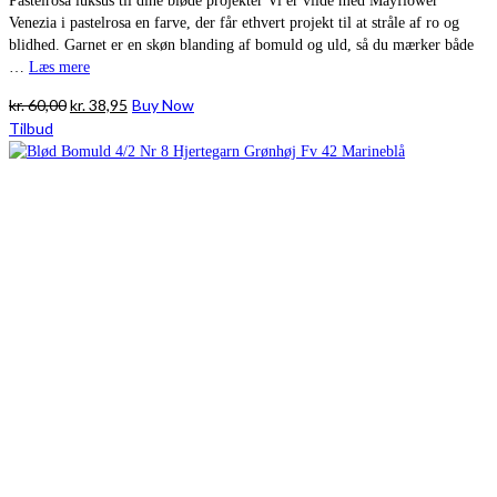
Pastelrosa luksus til dine bløde projekter Vi er vilde med Mayflower
Venezia i pastelrosa en farve, der får ethvert projekt til at stråle af ro og
blidhed. Garnet er en skøn blanding af bomuld og uld, så du mærker både
…
Læs mere
Den
Den
kr.
60,00
kr.
38,95
Buy Now
oprindelige
aktuelle
Tilbud
pris
pris
var:
er:
kr. 60,00.
kr. 38,95.