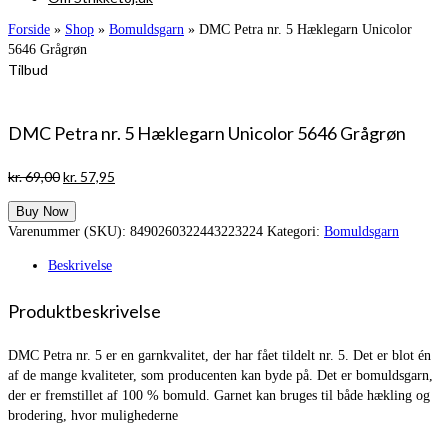
Forside
»
Shop
»
Bomuldsgarn
»
DMC Petra nr. 5 Hæklegarn Unicolor
5646 Grågrøn
Tilbud
DMC Petra nr. 5 Hæklegarn Unicolor 5646 Grågrøn
Den
Den
kr.
69,00
kr.
57,95
oprindelige
aktuelle
Buy Now
pris
pris
Varenummer (SKU):
8490260322443223224
Kategori:
Bomuldsgarn
var:
er:
kr. 69,00.
kr. 57,95.
Beskrivelse
Produktbeskrivelse
DMC Petra nr. 5 er en garnkvalitet, der har fået tildelt nr. 5. Det er blot én
af de mange kvaliteter, som producenten kan byde på. Det er bomuldsgarn,
der er fremstillet af 100 % bomuld. Garnet kan bruges til både hækling og
brodering, hvor mulighederne