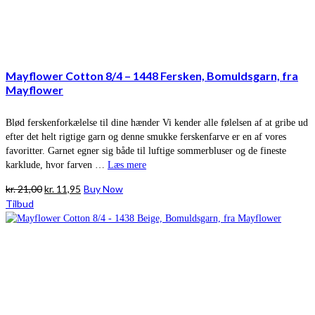
Mayflower Cotton 8/4 – 1448 Fersken, Bomuldsgarn, fra
Mayflower
Blød ferskenforkælelse til dine hænder Vi kender alle følelsen af at gribe ud
efter det helt rigtige garn og denne smukke ferskenfarve er en af vores
favoritter. Garnet egner sig både til luftige sommerbluser og de fineste
karklude, hvor farven …
Læs mere
Den
Den
kr.
21,00
kr.
11,95
Buy Now
oprindelige
aktuelle
Tilbud
pris
pris
var:
er:
kr. 21,00.
kr. 11,95.