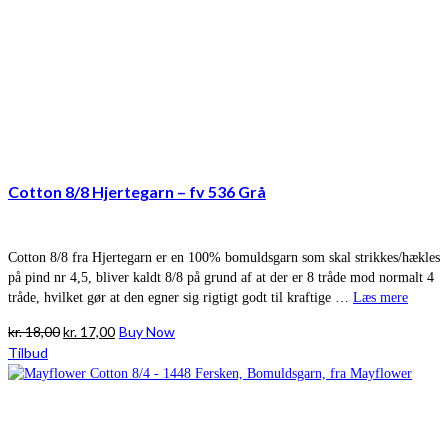
Cotton 8/8 Hjertegarn – fv 536 Grå
Cotton 8/8 fra Hjertegarn er en 100% bomuldsgarn som skal strikkes/hækles
på pind nr 4,5, bliver kaldt 8/8 på grund af at der er 8 tråde mod normalt 4
tråde, hvilket gør at den egner sig rigtigt godt til kraftige …
Læs mere
Den
Den
kr.
18,00
kr.
17,00
Buy Now
oprindelige
aktuelle
Tilbud
pris
pris
var:
er:
kr. 18,00.
kr. 17,00.