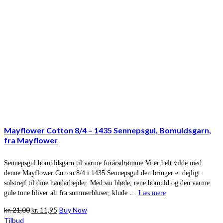
Mayflower Cotton 8/4 – 1435 Sennepsgul, Bomuldsgarn,
fra Mayflower
Sennepsgul bomuldsgarn til varme forårsdrømme Vi er helt vilde med
denne Mayflower Cotton 8/4 i 1435 Sennepsgul den bringer et dejligt
solstrejf til dine håndarbejder. Med sin bløde, rene bomuld og den varme
gule tone bliver alt fra sommerbluser, klude …
Læs mere
Den
Den
kr.
21,00
kr.
11,95
Buy Now
oprindelige
aktuelle
Tilbud