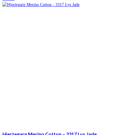
pris
pris
var:
er:
kr. 21,00.
kr. 11,95.
Hjertegarn Merino Cotton – 3317 Lys Jade