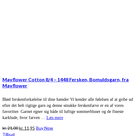
Mayflower Cotton 8/4 – 1448 Fersken, Bomuldsgarn, fra
Mayflower
Blød ferskenforkælelse til dine hænder Vi kender alle følelsen af at gribe ud
efter det helt rigtige garn og denne smukke ferskenfarve er en af vores
favoritter. Garnet egner sig både til luftige sommerbluser og de fineste
karklude, hvor farven …
Læs mere
Den
Den
kr.
21,00
kr.
11,95
Buy Now
oprindelige
aktuelle
Tilbud