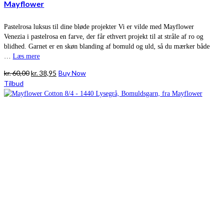
Mayflower
Pastelrosa luksus til dine bløde projekter Vi er vilde med Mayflower
Venezia i pastelrosa en farve, der får ethvert projekt til at stråle af ro og
blidhed. Garnet er en skøn blanding af bomuld og uld, så du mærker både
…
Læs mere
Den
Den
kr.
60,00
kr.
38,95
Buy Now
oprindelige
aktuelle
Tilbud
pris
pris
var:
er:
kr. 60,00.
kr. 38,95.