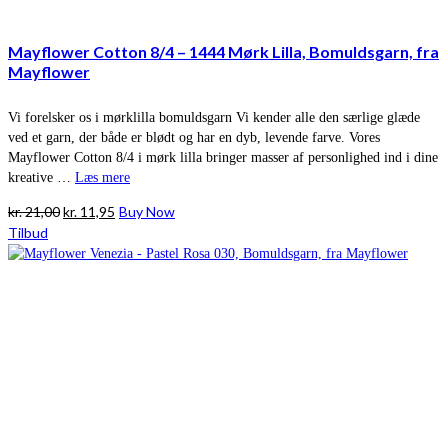
Mayflower Cotton 8/4 – 1444 Mørk Lilla, Bomuldsgarn, fra
Mayflower
Vi forelsker os i mørklilla bomuldsgarn Vi kender alle den særlige glæde
ved et garn, der både er blødt og har en dyb, levende farve. Vores
Mayflower Cotton 8/4 i mørk lilla bringer masser af personlighed ind i dine
kreative …
Læs mere
Den
Den
kr.
21,00
kr.
11,95
Buy Now
oprindelige
aktuelle
Tilbud
pris
pris
var:
er:
kr. 21,00.
kr. 11,95.