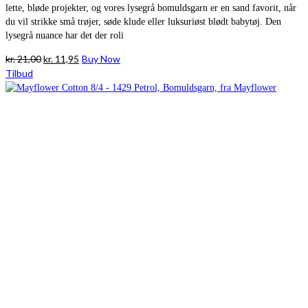
lette, bløde projekter, og vores lysegrå bomuldsgarn er en sand favorit, når
du vil strikke små trøjer, søde klude eller luksuriøst blødt babytøj. Den
lysegrå nuance har det der roli
Den
Den
kr.
21,00
kr.
11,95
Buy Now
oprindelige
aktuelle
Tilbud
pris
pris
var:
er:
kr. 21,00.
kr. 11,95.