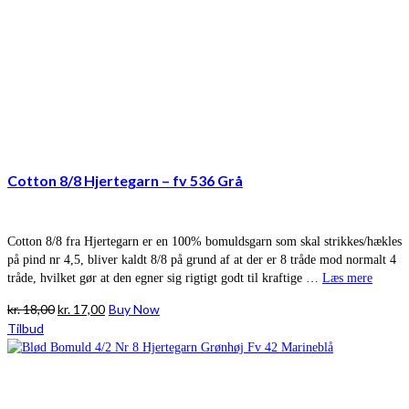
Cotton 8/8 Hjertegarn – fv 536 Grå
Cotton 8/8 fra Hjertegarn er en 100% bomuldsgarn som skal strikkes/hækles
på pind nr 4,5, bliver kaldt 8/8 på grund af at der er 8 tråde mod normalt 4
tråde, hvilket gør at den egner sig rigtigt godt til kraftige …
Læs mere
Den
Den
kr.
18,00
kr.
17,00
Buy Now
oprindelige
aktuelle
Tilbud
pris
pris
var:
er:
kr. 18,00.
kr. 17,00.