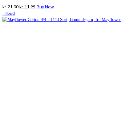
Den
Den
kr.
21,00
kr.
11,95
Buy Now
oprindelige
aktuelle
Tilbud
pris
pris
var:
er:
kr. 21,00.
kr. 11,95.