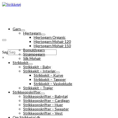
Garn
Hjertegarn
Hjertegarn Organic
Hjertegarn Mohair 120
Hjertegarn Mohair 150
Bomuldsgarn
Søg
Strømpegarn
×
Silk Mohair
Strikkekit
Strikkekit – Baby
Strikkekit – Interiør
Strikkekit – Kurve
Strikkekit – Tæpper
Strikkekit – Vaskeklude
Strikkekit – Trøjer
Strikkeopskrifter
Strikkeopskrifter – Babytøj
Strikkeopskrifter – Cardigan
Strikkeopskrifter – Huer
Strikkeopskrifter – Sweater
Strikkeopskrifter – Vest
Om Strikketoj.dk