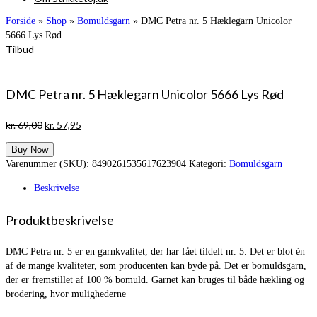
Forside
»
Shop
»
Bomuldsgarn
»
DMC Petra nr. 5 Hæklegarn Unicolor
5666 Lys Rød
Tilbud
DMC Petra nr. 5 Hæklegarn Unicolor 5666 Lys Rød
Den
Den
kr.
69,00
kr.
57,95
oprindelige
aktuelle
Buy Now
pris
pris
Varenummer (SKU):
8490261535617623904
Kategori:
Bomuldsgarn
var:
er:
kr. 69,00.
kr. 57,95.
Beskrivelse
Produktbeskrivelse
DMC Petra nr. 5 er en garnkvalitet, der har fået tildelt nr. 5. Det er blot én
af de mange kvaliteter, som producenten kan byde på. Det er bomuldsgarn,
der er fremstillet af 100 % bomuld. Garnet kan bruges til både hækling og
brodering, hvor mulighederne