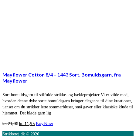
Mayflower Cotton 8/4 – 1443 Sort, Bomuldsgarn, fra
Mayflower
Sort bomuldsgarn til stilfulde strikke- og hækleprojekter Vi er vilde med,
hvordan denne dybe sorte bomuldsgarn bringer elegance til dine kreationer,
uanset om du strikker lette sommerbluser, små gaver eller klassiske klude til
hjemmet. Det bløde garn lig
Den
Den
kr.
21,00
kr.
11,95
Buy Now
oprindelige
aktuelle
Strikketoj.dk © 2026
pris
pris