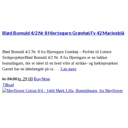
Blød Bomuld 4/2 Nr 8 Hjertegarn Grønhøj Fv 42 Marineblå
Blød Bomuld 4/2 Nr. 8 fra Hjertegarn Grønhøj – Perfekt til Lettere
StrikprojekterBlød Bomuld 4/2 Nr. 8 fra Hjertegarn er en lækker
bomuldsgarn, der er ideel til en bred vifte af strikke- og hækleprojekter.
Garnet har en løbelængde på ca. …
Læs mere
Den
Den
kr.
34,00
kr.
29,00
Buy Now
oprindelige
aktuelle
Tilbud
pris
pris
var:
er:
kr. 34,00.
kr. 29,00.