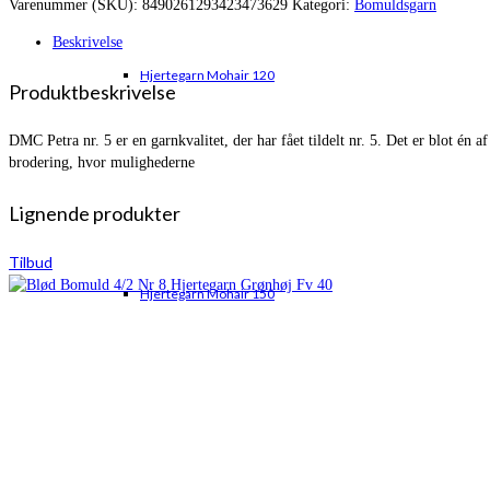
Varenummer (SKU):
8490261293423473629
Kategori:
Bomuldsgarn
var:
er:
kr. 69,00.
kr. 57,95.
Beskrivelse
Hjertegarn Mohair 120
Produktbeskrivelse
DMC Petra nr. 5 er en garnkvalitet, der har fået tildelt nr. 5. Det er blot é
brodering, hvor mulighederne
Lignende produkter
Tilbud
Hjertegarn Mohair 150