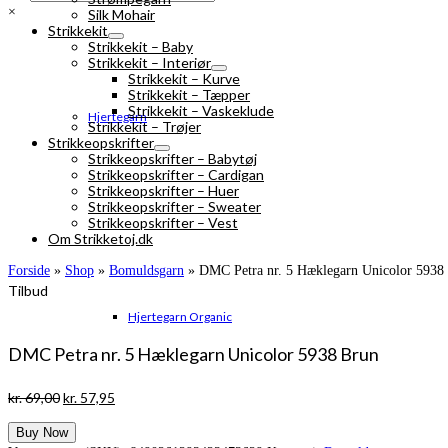
×
Silk Mohair
Strikkekit
Strikkekit – Baby
Strikkekit – Interiør
Strikkekit – Kurve
Strikkekit – Tæpper
Strikkekit – Vaskeklude
Hjertegarn
Strikkekit – Trøjer
Strikkeopskrifter
Strikkeopskrifter – Babytøj
Strikkeopskrifter – Cardigan
Strikkeopskrifter – Huer
Strikkeopskrifter – Sweater
Strikkeopskrifter – Vest
Om Strikketoj.dk
Forside
»
Shop
»
Bomuldsgarn
»
DMC Petra nr. 5 Hæklegarn Unicolor 5938
Tilbud
Hjertegarn Organic
DMC Petra nr. 5 Hæklegarn Unicolor 5938 Brun
Den
Den
kr.
69,00
kr.
57,95
oprindelige
aktuelle
Buy Now
pris
pris