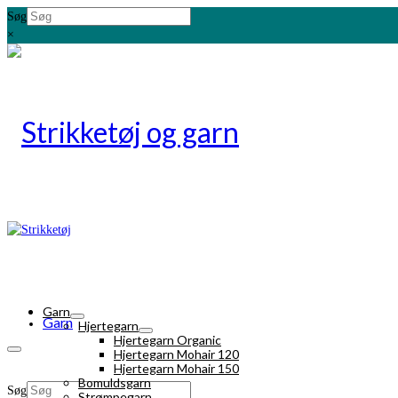
Søg
×
Garn
Garn
Hjertegarn
Hjertegarn Organic
Hjertegarn Mohair 120
Hjertegarn Mohair 150
Bomuldsgarn
Søg
Strømpegarn