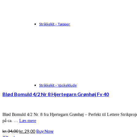
Strikkekit – Tæpper
Strikkekit – Vaskeklude
Blød Bomuld 4/2 Nr 8 Hjertegarn Grønhøj Fv 40
Blød Bomuld 4/2 Nr. 8 fra Hjertegarn Grønhøj – Perfekt til Lettere Strikproj
på ca. …
Læs mere
Den
Den
kr.
34,00
kr.
29,00
Buy Now
oprindelige
aktuelle