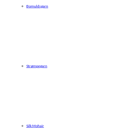
Bomuldsgarn
Strømpegarn
Silk Mohair