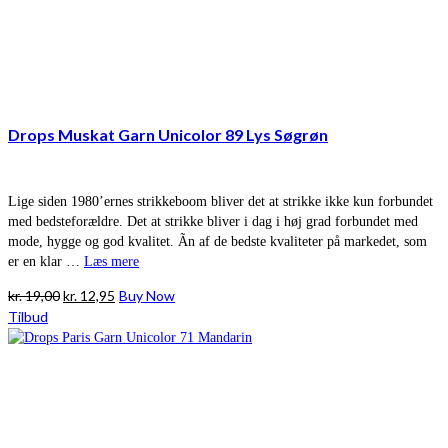
Drops Muskat Garn Unicolor 89 Lys Søgrøn
Lige siden 1980’ernes strikkeboom bliver det at strikke ikke kun forbundet
med bedsteforældre. Det at strikke bliver i dag i høj grad forbundet med
mode, hygge og god kvalitet. Ãn af de bedste kvaliteter på markedet, som
er en klar …
Læs mere
Den
Den
kr.
19,00
kr.
12,95
Buy Now
oprindelige
aktuelle
Tilbud
pris
pris
var:
er:
kr. 19,00.
kr. 12,95.