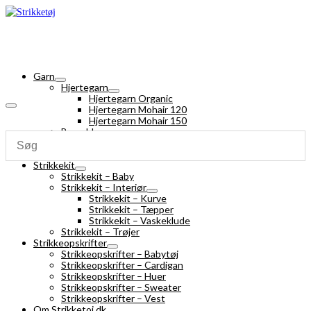
Garn
Hjertegarn
Hjertegarn Organic
Hjertegarn Mohair 120
Hjertegarn Mohair 150
Bomuldsgarn
Strømpegarn
Silk Mohair
Strikkekit
Strikkekit – Baby
Strikkekit – Interiør
Strikkekit – Kurve
Strikkekit – Tæpper
Strikkekit – Vaskeklude
Strikkekit – Trøjer
Strikkeopskrifter
Strikkeopskrifter – Babytøj
Strikkeopskrifter – Cardigan
Strikkeopskrifter – Huer
Strikkeopskrifter – Sweater
Strikkeopskrifter – Vest
Om Strikketoj.dk