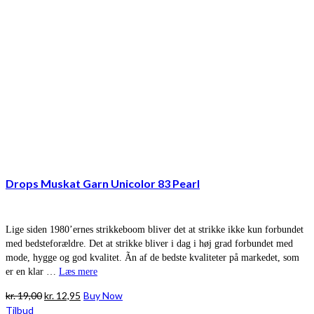
Drops Muskat Garn Unicolor 83 Pearl
Lige siden 1980’ernes strikkeboom bliver det at strikke ikke kun forbundet
med bedsteforældre. Det at strikke bliver i dag i høj grad forbundet med
mode, hygge og god kvalitet. Ãn af de bedste kvaliteter på markedet, som
er en klar …
Læs mere
Den
Den
kr.
19,00
kr.
12,95
Buy Now
oprindelige
aktuelle
Tilbud