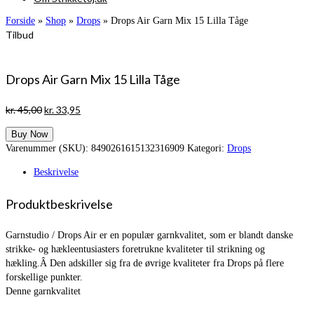
Forside
»
Shop
»
Drops
»
Drops Air Garn Mix 15 Lilla Tåge
Tilbud
Drops Air Garn Mix 15 Lilla Tåge
Den
Den
kr.
45,00
kr.
33,95
oprindelige
aktuelle
Buy Now
pris
pris
Varenummer (SKU):
8490261615132316909
Kategori:
Drops
var:
er:
kr. 45,00.
kr. 33,95.
Beskrivelse
Produktbeskrivelse
Garnstudio / Drops Air er en populær garnkvalitet, som er blandt danske
strikke- og hækleentusiasters foretrukne kvaliteter til strikning og
hækling.Â Den adskiller sig fra de øvrige kvaliteter fra Drops på flere
forskellige punkter.
Denne garnkvalitet