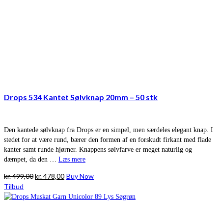
Drops 534 Kantet Sølvknap 20mm – 50 stk
Den kantede sølvknap fra Drops er en simpel, men særdeles elegant knap. I
stedet for at være rund, bærer den formen af en forskudt firkant med flade
kanter samt runde hjørner. Knappens sølvfarve er meget naturlig og
dæmpet, da den …
Læs mere
Den
Den
kr.
499,00
kr.
478,00
Buy Now
oprindelige
aktuelle
Tilbud
pris
pris
var:
er:
kr. 499,00.
kr. 478,00.