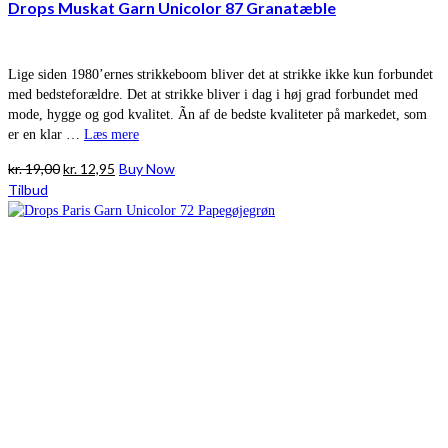
Drops Muskat Garn Unicolor 87 Granatæble
Lige siden 1980’ernes strikkeboom bliver det at strikke ikke kun forbundet
med bedsteforældre. Det at strikke bliver i dag i høj grad forbundet med
mode, hygge og god kvalitet. Ãn af de bedste kvaliteter på markedet, som
er en klar …
Læs mere
Den
Den
kr.
19,00
kr.
12,95
Buy Now
oprindelige
aktuelle
Tilbud
pris
pris
var:
er:
kr. 19,00.
kr. 12,95.