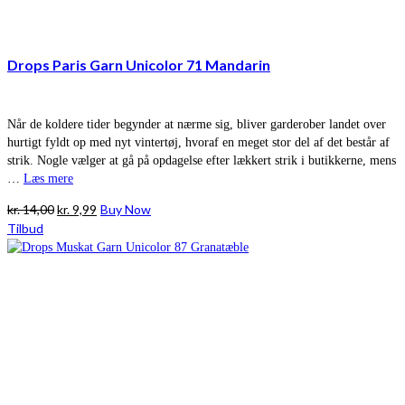
Drops Paris Garn Unicolor 71 Mandarin
Når de koldere tider begynder at nærme sig, bliver garderober landet over
hurtigt fyldt op med nyt vintertøj, hvoraf en meget stor del af det består af
strik. Nogle vælger at gå på opdagelse efter lækkert strik i butikkerne, mens
…
Læs mere
Den
Den
kr.
14,00
kr.
9,99
Buy Now
oprindelige
aktuelle
Tilbud
pris
pris
var:
er:
kr. 14,00.
kr. 9,99.