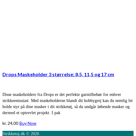
Drops Maskeholder 3 størrelse: 8,5, 11,5 og 17 cm
Disse maskeholdere fra Drops er det perfekte garntilbehør for enhver
strikkeentusiast. Med maskeholderne blandt dit hobbygrej kan du nemlig let
holde styr på dine masker i dit strikketøj, så du undgår løbende masker og
dermed et optrevlet projekt. I pak
kr.
24,00
Buy Now
Strikketoj.dk © 2026