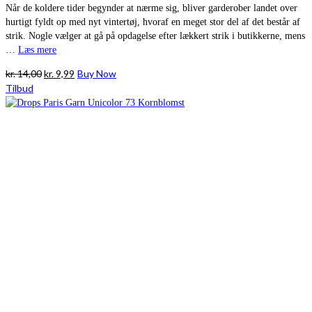
Når de koldere tider begynder at nærme sig, bliver garderober landet over
hurtigt fyldt op med nyt vintertøj, hvoraf en meget stor del af det består af
strik. Nogle vælger at gå på opdagelse efter lækkert strik i butikkerne, mens
…
Læs mere
Den
Den
kr.
14,00
kr.
9,99
Buy Now
oprindelige
aktuelle
Tilbud
pris
pris
var:
er:
kr. 14,00.
kr. 9,99.