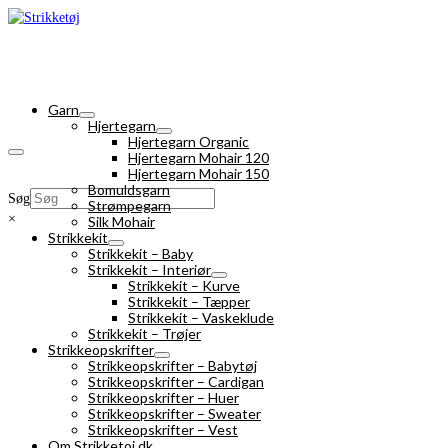
Garn
Hjertegarn
Hjertegarn Organic
Hjertegarn Mohair 120
Hjertegarn Mohair 150
Bomuldsgarn
Søg
Strømpegarn
×
Silk Mohair
Strikkekit
Strikkekit – Baby
Strikkekit – Interiør
Strikkekit – Kurve
Strikkekit – Tæpper
Strikkekit – Vaskeklude
Strikkekit – Trøjer
Strikkeopskrifter
Strikkeopskrifter – Babytøj
Strikkeopskrifter – Cardigan
Strikkeopskrifter – Huer
Strikkeopskrifter – Sweater
Strikkeopskrifter – Vest
Om Strikketoj.dk