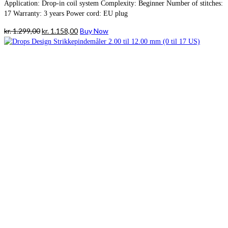
Application: Drop-in coil system Complexity: Beginner Number of stitches:
17 Warranty: 3 years Power cord: EU plug
Den
Den
kr.
1.299,00
kr.
1.158,00
Buy Now
oprindelige
aktuelle
pris
pris
var:
er:
kr. 1.299,00.
kr. 1.158,00.