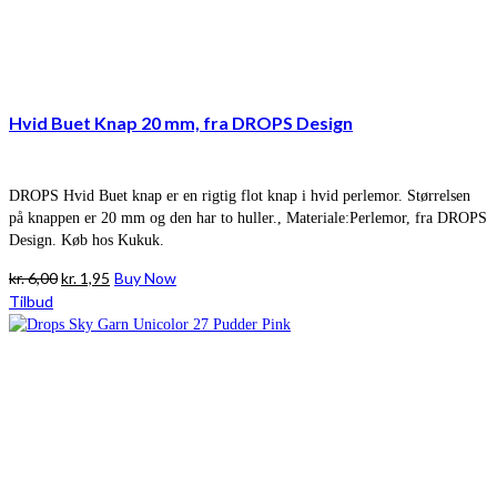
Hvid Buet Knap 20 mm, fra DROPS Design
DROPS Hvid Buet knap er en rigtig flot knap i hvid perlemor. Størrelsen
på knappen er 20 mm og den har to huller., Materiale:Perlemor, fra DROPS
Design. Køb hos Kukuk.
Den
Den
kr.
6,00
kr.
1,95
Buy Now
oprindelige
aktuelle
Tilbud
pris
pris
var:
er:
kr. 6,00.
kr. 1,95.