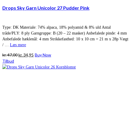
Drops Sky Garn Unicolor 27 Pudder Pink
Type: DK Materiale: 74% alpaca, 18% polyamid & 8% uld Antal
tråde/PLY: 8 ply Garngruppe: B (20 – 22 masker) Anbefalede pinde: 4 mm
Anbefalede hæklenål: 4 mm Strikkefasthed: 10 x 10 cm = 21 m x 28p Vægt
/ …
Læs mere
Den
Den
kr.
47,00
kr.
34,95
Buy Now
oprindelige
aktuelle
Tilbud
pris
pris
var:
er:
kr. 47,00.
kr. 34,95.