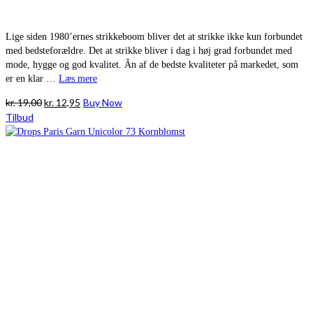
Lige siden 1980’ernes strikkeboom bliver det at strikke ikke kun forbundet
med bedsteforældre. Det at strikke bliver i dag i høj grad forbundet med
mode, hygge og god kvalitet. Ãn af de bedste kvaliteter på markedet, som
er en klar …
Læs mere
Den
Den
kr.
19,00
kr.
12,95
Buy Now
oprindelige
aktuelle
Tilbud
pris
pris
var:
er:
kr. 19,00.
kr. 12,95.