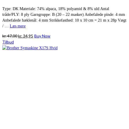
Type: DK Materiale: 74% alpaca, 18% polyamid & 8% uld Antal
tråde/PLY: 8 ply Garngruppe: B (20 – 22 masker) Anbefalede pinde: 4 mm
Anbefalede hæklenål: 4 mm Strikkefasthed: 10 x 10 cm = 21 m x 28p Vægt
/ …
Læs mere
Den
Den
kr.
47,00
kr.
34,95
Buy Now
oprindelige
aktuelle
Tilbud
pris
pris
var:
er:
kr. 47,00.
kr. 34,95.