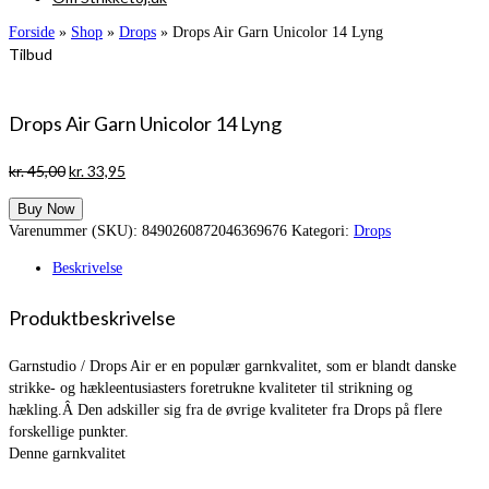
Forside
»
Shop
»
Drops
»
Drops Air Garn Unicolor 14 Lyng
Tilbud
Drops Air Garn Unicolor 14 Lyng
Den
Den
kr.
45,00
kr.
33,95
oprindelige
aktuelle
Buy Now
pris
pris
Varenummer (SKU):
8490260872046369676
Kategori:
Drops
var:
er:
kr. 45,00.
kr. 33,95.
Beskrivelse
Produktbeskrivelse
Garnstudio / Drops Air er en populær garnkvalitet, som er blandt danske
strikke- og hækleentusiasters foretrukne kvaliteter til strikning og
hækling.Â Den adskiller sig fra de øvrige kvaliteter fra Drops på flere
forskellige punkter.
Denne garnkvalitet