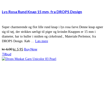
Lys Rosa Rund Knap 15 mm, fra DROPS Design
Super charmerende og flot lille rund knap i lys rosa farve.Denne knap egner
sig til tøj, der strikkes særligt til piger og kvinder.Knappen er 15 mm i
diameter, har to huller i midten og cirkelrund., Materiale:Perlemor, fra
DROPS Design. Køb …
Læs mere
Den
Den
kr.
6,00
kr.
5,95
Buy Now
oprindelige
aktuelle
Tilbud
pris
pris
var:
er:
kr. 6,00.
kr. 5,95.